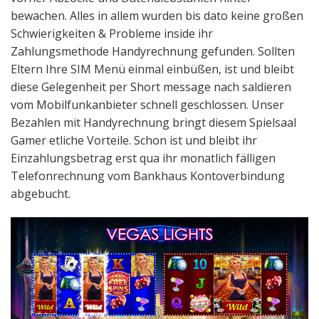
bewachen. Alles in allem wurden bis dato keine großen
Schwierigkeiten & Probleme inside ihr
Zahlungsmethode Handyrechnung gefunden.
Sollten
Eltern Ihre SIM Menü einmal einbüßen, ist und bleibt
diese Gelegenheit per Short message nach saldieren
vom Mobilfunkanbieter schnell geschlossen. Unser
Bezahlen mit Handyrechnung bringt diesem Spielsaal
Gamer etliche Vorteile. Schon ist und bleibt ihr
Einzahlungsbetrag erst qua ihr monatlich fälligen
Telefonrechnung vom Bankhaus Kontoverbindung
abgebucht.