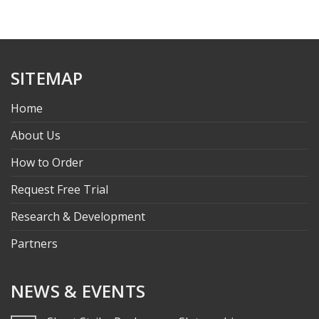
SITEMAP
Home
About Us
How to Order
Request Free Trial
Research & Development
Partners
NEWS & EVENTS