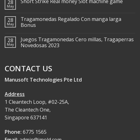
Short Strike Real money Slot machine game
28
May
Tragamonedas Regalado Con manga larga
28
May
Bonus
Juegos Tragamonedas Cero millas, Tragaperras
28
May
Novedosas 2023
CONTACT US
Manusoft Technologies Pte Ltd
Address
1 Cleantech Loop, #02-25A,
The Cleantech One,
Singapore 637141
Phone:
6775 1565
Email:
admin@imold.com