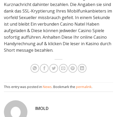
Kurznachricht dahinter bezahlen. Die Angaben sie sind
dank das SSL-Kryptierung Ihres Mobilfunkanbieters im
vorfeld Sexueller missbrauch gefeit. In einem Sekunde
ist und bleibt Ein verbunden Casino Natel Haben
aufgeladen & Diese können jedweder Casino Spiele
sofortig aufführen. Anhalten Diese Ihr online Casino
Handyrechnung auf & klicken Die leser in Kasino durch
Short message bezahlen.
This entry was posted in
News
. Bookmark the
permalink
.
IMOLD