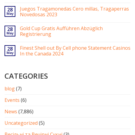
Juegos Tragamonedas Cero millas, Tragaperras
28
May
Novedosas 2023
Gold Cup Gratis Aufführen Abzüglich
28
May
Registrierung
Finest Shell out By Cell phone Statement Casinos
28
May
In the Canada 2024
CATEGORIES
blog
(7)
Events
(6)
News
(7,886)
Uncategorized
(5)
Весільні та Вечірні Сукні
(3)