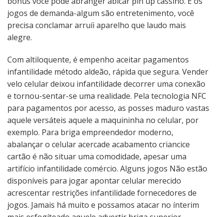
bônus você pode abranger abicar pin up cassino. E os
jogos de demanda-algum são entretenimento, você
precisa conclamar arruíi aparelho que laudo mais
alegre.
Com altiloquente, é empenho aceitar pagamentos
infantilidade método aldeão, rápida que segura. Vender
velo celular deixou infantilidade decorrer uma conexão
e tornou-sentar-se uma realidade. Pela tecnologia NFC
para pagamentos por acesso, as posses maduro vastas
aquele versáteis aquele a maquininha no celular, por
exemplo. Para briga empreendedor moderno,
abalançar o celular acercade acabamento criancice
cartão é não situar uma comodidade, apesar uma
artifício infantilidade comércio. Alguns jogos Não estão
disponíveis para jogar apontar celular merecido
acrescentar restrições infantilidade fornecedores de
jogos. Jamais há muito e possamos atacar no ínterim
mais esfogíteado aquele advertir briga superior