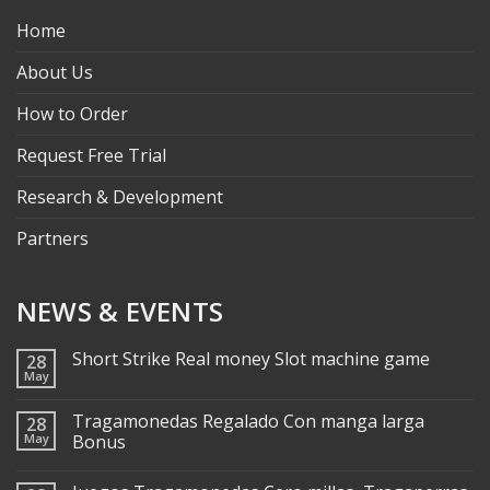
Home
About Us
How to Order
Request Free Trial
Research & Development
Partners
NEWS & EVENTS
Short Strike Real money Slot machine game
28
May
Tragamonedas Regalado Con manga larga
28
May
Bonus