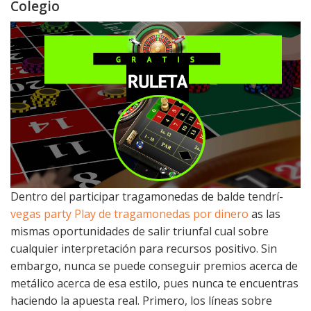
Colegio
Dentro del participar tragamonedas de balde tendrí­
vegas party Play de tragamonedas por dinero
as las
mismas oportunidades de salir triunfal cual sobre
cualquier interpretación para recursos positivo. Sin
embargo, nunca se puede conseguir premios acerca de
metálico acerca de esa estilo, pues nunca te encuentras
haciendo la apuesta real. Primero, los líneas sobre