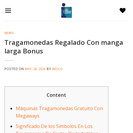
Skip
to
content
NEWS
Tragamonedas Regalado Con manga
larga Bonus
POSTED ON
MAY 28, 2024
BY
IMOLD
Content
Máquinas Tragamonedas Gratuito Con
Megaways
Significado De los Símbolos En Los