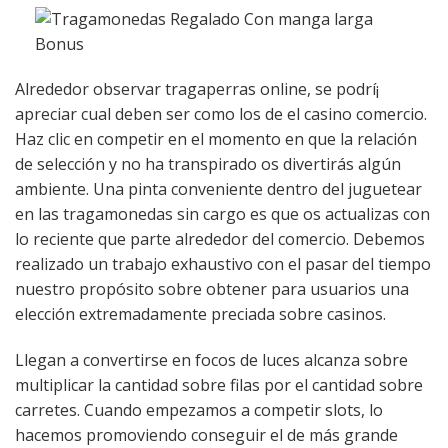
Alrededor observar tragaperras online, se podrí¡
apreciar cual deben ser como los de el casino comercio.
Haz clic en competir en el momento en que la relación
de selección y no ha transpirado os divertirás algún
ambiente. Una pinta conveniente dentro del juguetear
en las tragamonedas sin cargo es que os actualizas con
lo reciente que parte alrededor del comercio. Debemos
realizado un trabajo exhaustivo con el pasar del tiempo
nuestro propósito sobre obtener para usuarios una
elección extremadamente preciada sobre casinos.
Llegan a convertirse en focos de luces alcanza sobre
multiplicar la cantidad sobre filas por el cantidad sobre
carretes. Cuando empezamos a competir slots, lo
hacemos promoviendo conseguir el de más grande