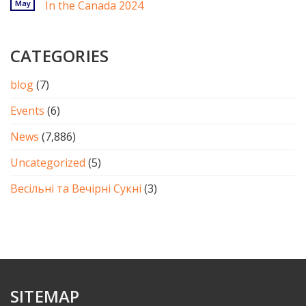
May
In the Canada 2024
CATEGORIES
blog
(7)
Events
(6)
News
(7,886)
Uncategorized
(5)
Весільні та Вечірні Сукні
(3)
SITEMAP