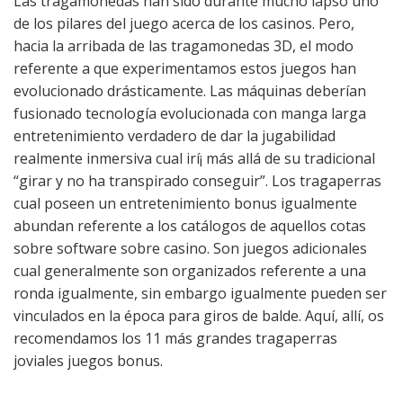
Las tragamonedas han sido durante mucho lapso uno
de los pilares del juego acerca de los casinos. Pero,
hacia la arribada de las tragamonedas 3D, el modo
referente a que experimentamos estos juegos han
evolucionado drásticamente. Las máquinas deberían
fusionado tecnología evolucionada con manga larga
entretenimiento verdadero de dar la jugabilidad
realmente inmersiva cual irí¡ más allá de su tradicional
“girar y no ha transpirado conseguir”. Los tragaperras
cual poseen un entretenimiento bonus igualmente
abundan referente a los catálogos de aquellos cotas
sobre software sobre casino. Son juegos adicionales
cual generalmente son organizados referente a una
ronda igualmente, sin embargo igualmente pueden ser
vinculados en la época para giros de balde. Aquí, allí, os
recomendamos los 11 más grandes tragaperras
joviales juegos bonus.