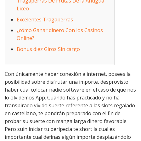
Tragaperras De Frutas De la Antigua
Liceo
Excelentes Tragaperras
¿cómo Ganar dinero Con los Casinos
Online?
Bonus diez Giros Sin cargo
Con únicamente haber conexión a internet, posees la
posibilidad sobre disfrutar una importe, desprovisto
haber cual colocar nadie software en el caso de que nos
lo olvidemos App. Cuando has practicado y no ha
transpirado vivido suerte referente a las slots regalado
en castellano, te pondrán preparado con el fin de
probar su suerte con manga larga dinero favorable.
Pero suin iniciar tu peripecia te short la cual es
importante cual definas algún importe desplazándolo