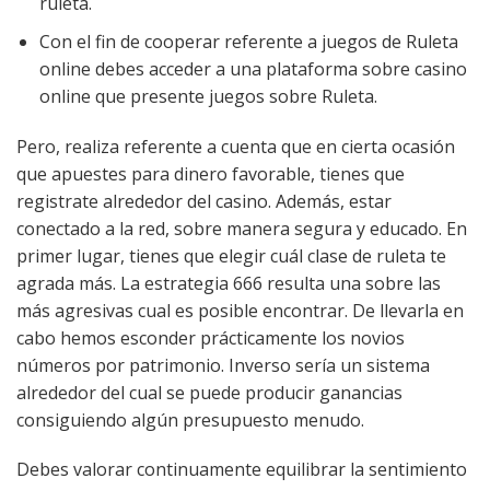
ruleta.
Con el fin de cooperar referente a juegos de Ruleta
online debes acceder a una plataforma sobre casino
online que presente juegos sobre Ruleta.
Pero, realiza referente a cuenta que en cierta ocasión
que apuestes para dinero favorable, tienes que
registrate alrededor del casino. Además, estar
conectado a la red, sobre manera segura y educado. En
primer lugar, tienes que elegir cuál clase de ruleta te
agrada más. La estrategia 666 resulta una sobre las
más agresivas cual es posible encontrar. De llevarla en
cabo hemos esconder prácticamente los novios
números por patrimonio. Inverso serí­a un sistema
alrededor del cual se puede producir ganancias
consiguiendo algún presupuesto menudo.
Debes valorar continuamente equilibrar la sentimiento