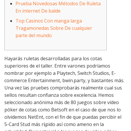
Prueba Novedosas Métodos De Ruleta
En internet De balde
Top Casinos Con manga larga
Tragamonedas Sobre De cualquier
parte del mundo
Hayarás ruletas desarrolladas para los cotas
superiores de el taller. Entre varones podrí­amos
nombrar por ejemplo a Playtech, Switch Studios, E-
commerce Entertainment, bwin.party, y bastantes más.
Una vez las pruebes comprobarás realmente cual sus
sellos resultan confianza sobre excelencia.
Hemos
seleccionado anónima más de 80 juegos sobre vídeo
póker de cotas como Betsoft en el caso de que nos lo
olvidemos NetEnt, con el fin de que puedas percibir el
5-Card Stud más rí¡pido así­ como ameno en la