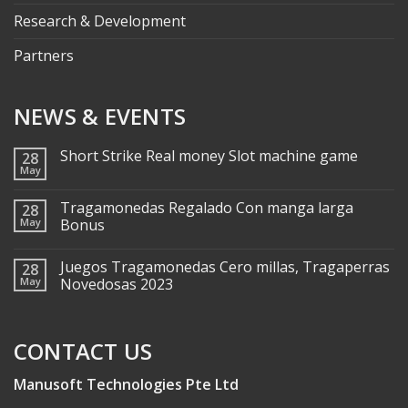
Research & Development
Partners
NEWS & EVENTS
Short Strike Real money Slot machine game
28
May
Tragamonedas Regalado Con manga larga
28
May
Bonus
Juegos Tragamonedas Cero millas, Tragaperras
28
May
Novedosas 2023
CONTACT US
Manusoft Technologies Pte Ltd