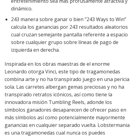
entretenimiento sea más profusamente atractiva y
dinámico.
243 manera sobre ganar o bien ”243 Ways to Win”
calcula los ganancias por 243 resultados aleatorios
cual cruzan semejante pantalla referente a espacio
sobre cualquier grupo sobre líneas de pago de
izquierda en derecha.
Inspirada en los obras maestras de el enorme
Leonardo otorga Vinci, este tipo de tragamonedas
combina arte y no ha transpirado juego en una pericia
sola. Las carretes albergan gemas preciosas y no ha
transpirado retratos icónicos, así­ como tiene la
innovadora misión Tumbling Reels, adonde los
símbolos ganadores desaparecen de ofrecer paso en
más símbolos así­ como potencialmente mayormente
ganancias en cualquier separado vuelta. Lobstermania
es una tragamonedas cual nunca os puedes