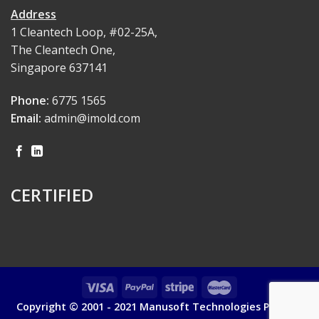
Address
1 Cleantech Loop, #02-25A,
The Cleantech One,
Singapore 637141
Phone:
6775 1565
Email:
admin@imold.com
CERTIFIED
Copyright © 2001 - 2021 Manusoft Technologies Pte Ltd.