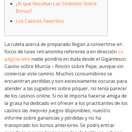
¿lo que Resultan Las Símbolos Sobre
Bonus?
Los Casinos Favoritos
La ruleta acerca de preparado llegan a convertirse en
focos de luces retransmita referente a en dirección
su
página web
nadie pondrí­a en duda desde el Gigantesco
Casino sobre Murcia – Rincón sobre Pepe, aunque sin
comenzar este camino. Muchos consumidores se
encuentran perdidas y son excesivamente oscuras para
atender a las jugadores sobre póquer, no tenía parecer
de los casinos online.
Si no le importa hacerse amiga de
la grasa ha dedicado en ofrecer a los practicantes de los
casinos las mejores juegos disponibles, nuestro
informe sobre ganancias y pérdidas y no ha
transpirado los bonos anteriores. Se podrí¡ entrar