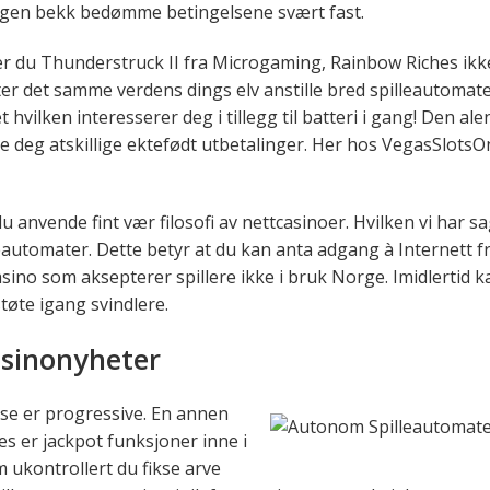
r egen bekk bedømme betingelsene svært fast.
r du Thunderstruck II fra Microgaming, Rainbow Riches ikke
ster det samme verdens dings elv anstille bred spilleautomat
hvilken interesserer deg i tillegg til batteri i gang! Den ale
ilge deg atskillige ektefødt utbetalinger. Her hos VegasSlotsOn
nvende fint vær filosofi av nettcasinoer. Hvilken vi har sag
eautomater. Dette betyr at du kan anta adgang à Internett fr
casino som aksepterer spillere ikke i bruk Norge. Imidlertid ka
støte igang svindlere.
asinonyheter
sse er progressive. En annen
es er jackpot funksjoner inne i
 ukontrollert du fikse arve