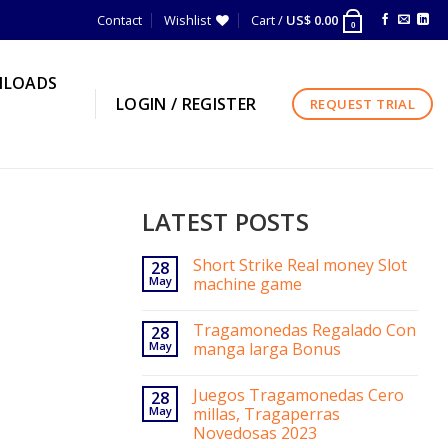
Contact
Wishlist
Cart /
US$
0.00
0
LOADS
LOGIN / REGISTER
REQUEST TRIAL
LATEST POSTS
Short Strike Real money Slot
28
May
machine game
Tragamonedas Regalado Con
28
May
manga larga Bonus
Juegos Tragamonedas Cero
28
May
millas, Tragaperras
Novedosas 2023