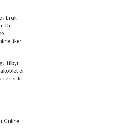
 i bruk
er. Du
ne
line liker
t, tilbyr
akoblet ei
n en slikt