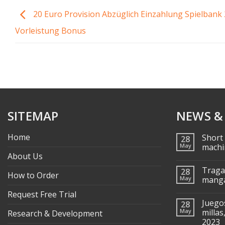
20 Euro Provision Abzüglich Einzahlung Spielbank
Vorleistung Bonus
SITEMAP
NEWS &
Home
Short 
28
May
machi
About Us
Traga
28
How to Order
May
manga
Request Free Trial
Juego
28
May
milla
Research & Development
2023