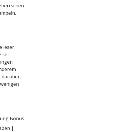
beherrschen
rempeln,
e leser
 sei
gungen
anderem
t darüber,
r wenigen
haben |