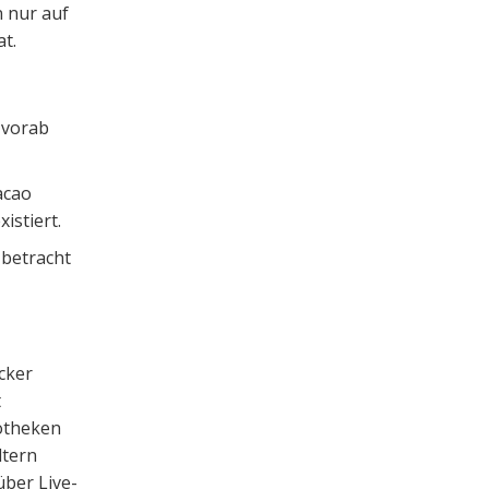
n nur auf
t.
 vorab
acao
istiert.
 betracht
cker
t
lotheken
ltern
über Live-