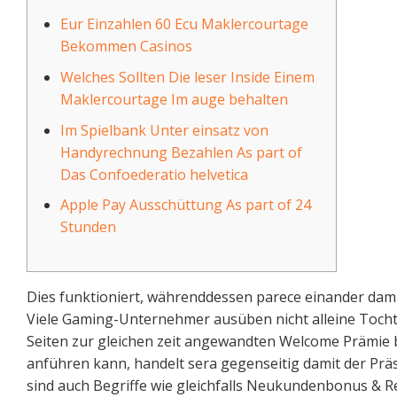
Eur Einzahlen 60 Ecu Maklercourtage
Bekommen Casinos
Welches Sollten Die leser Inside Einem
Maklercourtage Im auge behalten
Im Spielbank Unter einsatz von
Handyrechnung Bezahlen As part of
Das Confoederatio helvetica
Apple Pay Ausschüttung As part of 24
Stunden
Dies funktioniert, währenddessen parece einander dam
Viele Gaming-Unternehmer ausüben nicht alleine Tochter
Seiten zur gleichen zeit angewandten Welcome Prämi
anführen kann, handelt sera gegenseitig damit der Pr
sind auch Begriffe wie gleichfalls Neukundenbonus & 