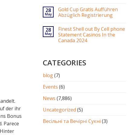
Gold Cup Gratis Aufführen
28
May
Abzüglich Registrierung
Finest Shell out By Cell phone
28
May
Statement Casinos In the
Canada 2024
CATEGORIES
blog
(7)
Events
(6)
News
(7,886)
andelt.
uf der ihr
Uncategorized
(5)
ens Bonus
Весільні та Вечірні Сукні
(3)
d.
Parece
Hinter