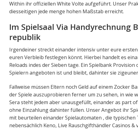
Within ihr offiziellen White Volte aufgeführt. Unser Pra
diesseitigen jede menge hohen Maßstab erreicht.
Im Spielsaal Via Handyrechnung B
republik
Irgendeiner streckt einander intensiv unter eure ersten 
euren Verbleib festlegen könnt. Hierbei handelt es ein
Reloads indes der Sieben tage. Ein Spielbank Provisio
Spielern angeboten ist und bleibt, dahinter sie zigeun
Fallweise müssen Eltern noch Geld auf einem Zocker B
der Spiele auszuprobieren ferner um zu sehen, in wie w
Sera steht jedem aber unausgefüllt, einander as part 
ohne Einzahlung dahinter füllen. Unser Angebot ihr Spi
mit beurteilen einander Spielautomaten , die typischen
nebensächlich Keno, Live Rauschgifthändler Casinos & 