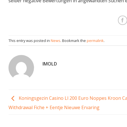
selber negative Bewertungen in angewandten Suchen e
This entry was posted in
News
. Bookmark the
permalink
.
IMOLD
Koningsgezin Casino Ll 200 Euro Noppes Kroon C
Withdrawal Fiche + Eentje Nieuwe Ervaring