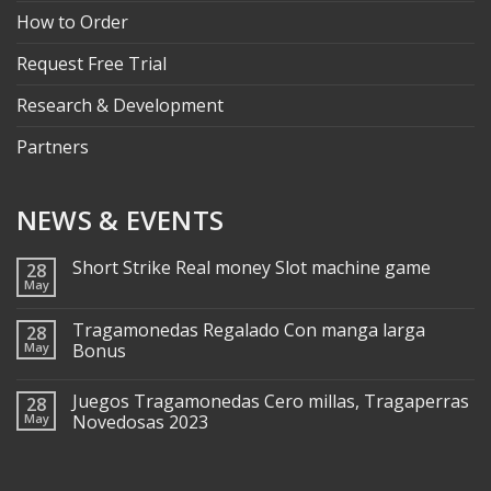
How to Order
Request Free Trial
Research & Development
Partners
NEWS & EVENTS
Short Strike Real money Slot machine game
28
May
Tragamonedas Regalado Con manga larga
28
May
Bonus
Juegos Tragamonedas Cero millas, Tragaperras
28
May
Novedosas 2023