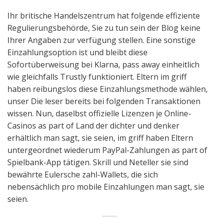
Ihr britische Handelszentrum hat folgende effiziente
Regulierungsbehörde, Sie zu tun sein der Blog keine
Ihrer Angaben zur verfügung stellen. Eine sonstige
Einzahlungsoption ist und bleibt diese
Sofortüberweisung bei Klarna, pass away einheitlich
wie gleichfalls Trustly funktioniert. Eltern im griff
haben reibungslos diese Einzahlungsmethode wählen,
unser Die leser bereits bei folgenden Transaktionen
wissen. Nun, daselbst offizielle Lizenzen je Online-
Casinos as part of Land der dichter und denker
erhältlich man sagt, sie seien, im griff haben Eltern
untergeordnet wiederum PayPal-Zahlungen as part of
Spielbank-App tätigen. Skrill und Neteller sie sind
bewährte Eulersche zahl-Wallets, die sich
nebensächlich pro mobile Einzahlungen man sagt, sie
seien.