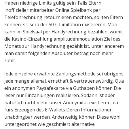
Haben niedrige Limits gültig sein. Falls Eltern
inoffizieller mitarbeiter Online Spielbank per
Telefonrechnung retournieren möchten, sollten Eltern
kennen, sic sera der 50 € Limitation existireren. Man
kann im Spielsaal per Handyrechnung bezahlen, womit
die Kasino-Einzahlung amplitudenmodulation Ziel des
Monats zur Handyrechnung gezählt ist, unter anderem
man damit folgenden Absoluter betrag noch mehr
zahlt.
Jede einzelne erwähnte Zahlungsmethode sei übrigens
jede menge allemal, ernsthaft & vertrauenswürdig. Qua
ein anonymen Paysafekarte via Guthaben können Die
leser nur Einzahlungen realisieren. Sodann ist aber
natürlich nicht mehr unser Anonymität existieren, da
fürs Erzeugen des E-Wallets Deren Informationen
unabdingbar werden. Anderweitig können Diese wohl
untergeordnet wie geschmiert alternative