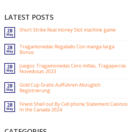
LATEST POSTS
Short Strike Real money Slot machine game
28
May
Tragamonedas Regalado Con manga larga
28
May
Bonus
Juegos Tragamonedas Cero millas, Tragaperras
28
May
Novedosas 2023
Gold Cup Gratis Aufführen Abzüglich
28
May
Registrierung
Finest Shell out By Cell phone Statement Casinos
28
May
In the Canada 2024
CATEGORIES