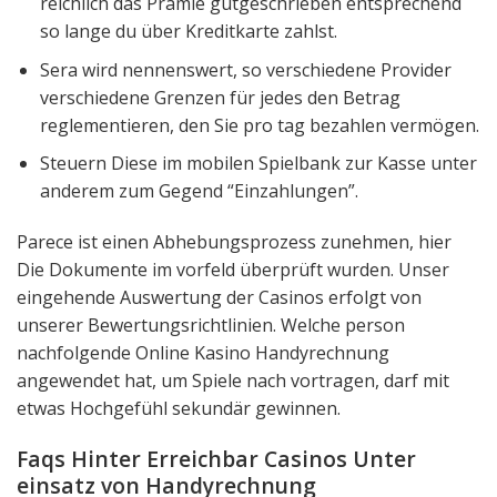
reichlich das Prämie gutgeschrieben entsprechend
so lange du über Kreditkarte zahlst.
Sera wird nennenswert, so verschiedene Provider
verschiedene Grenzen für jedes den Betrag
reglementieren, den Sie pro tag bezahlen vermögen.
Steuern Diese im mobilen Spielbank zur Kasse unter
anderem zum Gegend “Einzahlungen”.
Parece ist einen Abhebungsprozess zunehmen, hier
Die Dokumente im vorfeld überprüft wurden. Unser
eingehende Auswertung der Casinos erfolgt von
unserer Bewertungsrichtlinien. Welche person
nachfolgende Online Kasino Handyrechnung
angewendet hat, um Spiele nach vortragen, darf mit
etwas Hochgefühl sekundär gewinnen.
Faqs Hinter Erreichbar Casinos Unter
einsatz von Handyrechnung