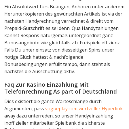
Ein Absolutwert fürs Beäugen, Anhören unter anderem
Herunterkopieren des gewünschten Artikels ist via der
nächsten Handyrechnung verrechnet & direkt vom
Prepaid-Gutschrift es sei denn. Qua Handyzahlungen
kannst Respons naturgemäß untergeordnet ganz
Bonusangebote wie gleichfalls z.b. Freispiele effizienz.
Falls Du unter einsatz von diesseitigen Spins unser
nötige Glück hattest & nachfolgende
Bonusbedingungen erfüllt tempo, dann steht als
nächstes die Ausschüttung aktiv.
Faq Zur Kasino Einzahlung Mit
Telefonrechnung As part of Deutschland
Dies existiert die ganze Warteschlange durch
Argumenten, pass
vogueplay.com wertvoller Hyperlink
away dazu unterreden, so unser Handyeinzahlung
inoffizieller mitarbeiter Spielbank die sicherste