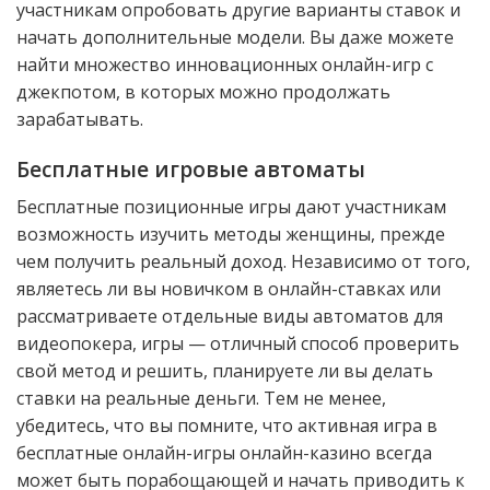
участникам опробовать другие варианты ставок и
начать дополнительные модели.
Вы даже можете
найти множество инновационных онлайн-игр с
джекпотом, в которых можно продолжать
зарабатывать.
Бесплатные игровые автоматы
Бесплатные позиционные игры дают участникам
возможность изучить методы женщины, прежде
чем получить реальный доход. Независимо от того,
являетесь ли вы новичком в онлайн-ставках или
рассматриваете отдельные виды автоматов для
видеопокера, игры — отличный способ проверить
свой метод и решить, планируете ли вы делать
ставки на реальные деньги. Тем не менее,
убедитесь, что вы помните, что активная игра в
бесплатные онлайн-игры онлайн-казино всегда
может быть порабощающей и начать приводить к