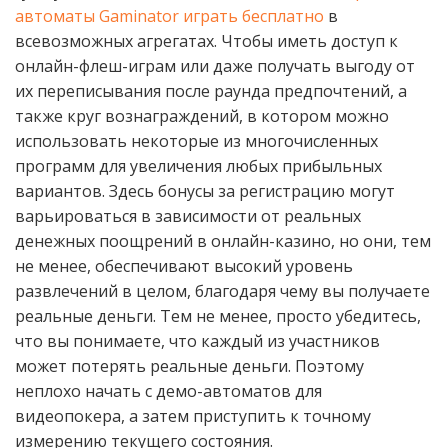
автоматы Gaminator играть бесплатно
в
всевозможных агрегатах. Чтобы иметь доступ к
онлайн-флеш-играм или даже получать выгоду от
их переписывания после раунда предпочтений, а
также круг вознаграждений, в котором можно
использовать некоторые из многочисленных
программ для увеличения любых прибыльных
вариантов. Здесь бонусы за регистрацию могут
варьироваться в зависимости от реальных
денежных поощрений в онлайн-казино, но они, тем
не менее, обеспечивают высокий уровень
развлечений в целом, благодаря чему вы получаете
реальные деньги. Тем не менее, просто убедитесь,
что вы понимаете, что каждый из участников
может потерять реальные деньги. Поэтому
неплохо начать с демо-автоматов для
видеопокера, а затем приступить к точному
измерению текущего состояния.