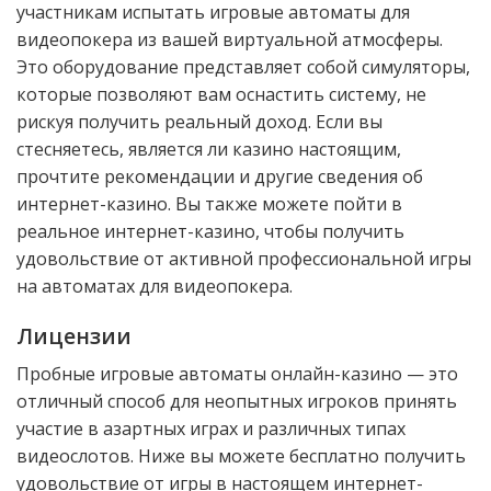
участникам испытать игровые автоматы для
видеопокера из вашей виртуальной атмосферы.
Это оборудование представляет собой симуляторы,
которые позволяют вам оснастить систему, не
рискуя получить реальный доход. Если вы
стесняетесь, является ли казино настоящим,
прочтите рекомендации и другие сведения об
интернет-казино. Вы также можете пойти в
реальное интернет-казино, чтобы получить
удовольствие от активной профессиональной игры
на автоматах для видеопокера.
Лицензии
Пробные игровые автоматы онлайн-казино — это
отличный способ для неопытных игроков принять
участие в азартных играх и различных типах
видеослотов. Ниже вы можете бесплатно получить
удовольствие от игры в настоящем интернет-