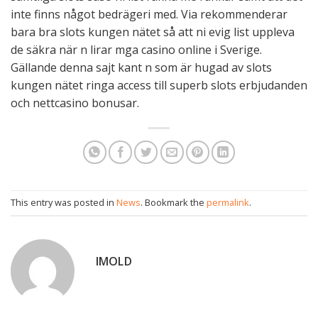
inte finns något bedrägeri med. Via rekommenderar
bara bra slots kungen nätet så att ni evig list uppleva
de säkra när n lirar mga casino online i Sverige.
Gällande denna sajt kant n som är hugad av slots
kungen nätet ringa access till superb slots erbjudanden
och nettcasino bonusar.
This entry was posted in
News
. Bookmark the
permalink
.
IMOLD