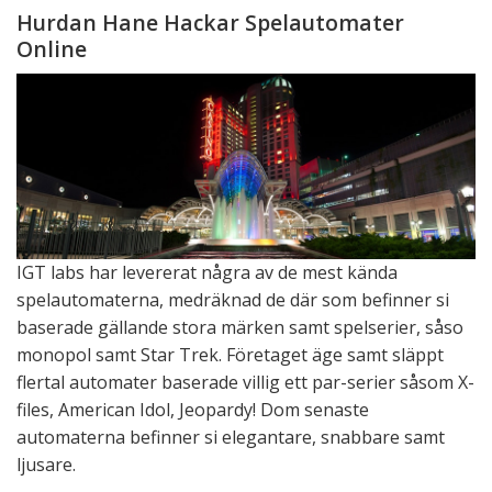
Hurdan Hane Hackar Spelautomater
Online
IGT labs har levererat några av de mest kända
spelautomaterna, medräknad de där som befinner si
baserade gällande stora märken samt spelserier, såso
monopol samt Star Trek. Företaget äge samt släppt
flertal automater baserade villig ett par-serier såsom X-
files, American Idol, Jeopardy! Dom senaste
automaterna befinner si elegantare, snabbare samt
ljusare.