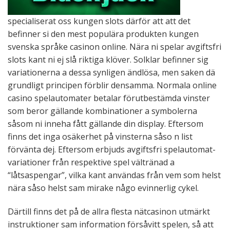
specialiserat oss kungen slots därför att att det
befinner si den mest populära produkten kungen
svenska språke casinon online. Nära ni spelar avgiftsfri
slots kant ni ej slå riktiga klöver. Solklar befinner sig
variationerna a dessa synligen ändlösa, men saken dä
grundligt principen förblir densamma. Normala online
casino spelautomater betalar förutbestämda vinster
som beror gällande kombinationer a symbolerna
såsom ni inneha fått gällande din display. Eftersom
finns det inga osäkerhet på vinsterna såso n list
förvänta dej. Eftersom erbjuds avgiftsfri spelautomat-
variationer från respektive spel vältränad a
“låtsaspengar”, vilka kant användas från vem som helst
nära såso helst sam mirake någo evinnerlig cykel.
Därtill finns det på de allra flesta nätcasinon utmärkt
instruktioner sam information försåvitt spelen, så att