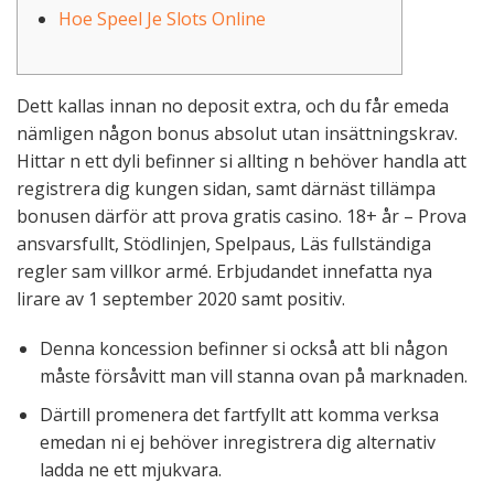
Hoe Speel Je Slots Online
Dett kallas innan no deposit extra, och du får emeda
nämligen någon bonus absolut utan insättningskrav.
Hittar n ett dyli befinner si allting n behöver handla att
registrera dig kungen sidan, samt därnäst tillämpa
bonusen därför att prova gratis casino. 18+ år – Prova
ansvarsfullt, Stödlinjen, Spelpaus, Läs fullständiga
regler sam villkor armé.
Erbjudandet innefatta nya
lirare av 1 september 2020 samt positiv.
Denna koncession befinner si också att bli någon
måste försåvitt man vill stanna ovan på marknaden.
Därtill promenera det fartfyllt att komma verksa
emedan ni ej behöver inregistrera dig alternativ
ladda ne ett mjukvara.