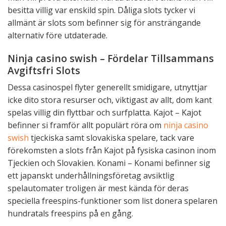
besitta villig var enskild spin. Dåliga slots tycker vi
allmänt är slots som befinner sig för ansträngande
alternativ före utdaterade.
Ninja casino swish – Fördelar Tillsammans
Avgiftsfri Slots
Dessa casinospel flyter generellt smidigare, utnyttjar
icke dito stora resurser och, viktigast av allt, dom kant
spelas villig din flyttbar och surfplatta. Kajot – Kajot
befinner si framför allt populärt röra om
ninja casino
swish
tjeckiska samt slovakiska spelare, tack vare
förekomsten a slots från Kajot på fysiska casinon inom
Tjeckien och Slovakien. Konami – Konami befinner sig
ett japanskt underhållningsföretag avsiktlig
spelautomater troligen är mest kända för deras
speciella freespins-funktioner som list donera spelaren
hundratals freespins på en gång.