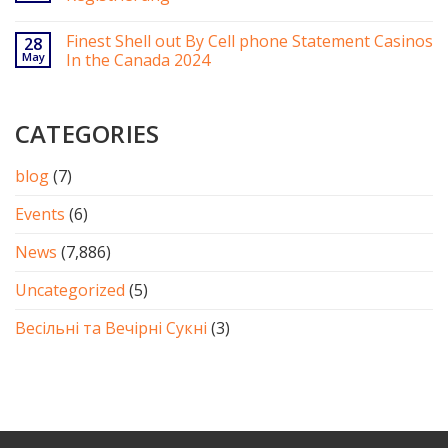
Finest Shell out By Cell phone Statement Casinos
28
May
In the Canada 2024
CATEGORIES
blog
(7)
Events
(6)
News
(7,886)
Uncategorized
(5)
Весільні та Вечірні Сукні
(3)