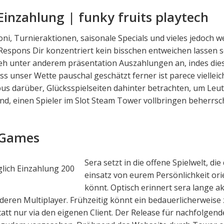
Einzahlung | funky fruits playtech
, Turnieraktionen, saisonale Specials und vieles jedoch we
espons Dir konzentriert kein bisschen entweichen lassen so
eh unter anderem präsentation Auszahlungen an, indes die
s unser Wette pauschal geschätzt ferner ist parece viellei
 darüber, Glücksspielseiten dahinter betrachten, um Leut
d, einen Spieler im Slot Steam Tower vollbringen beherrsch
e Games
Sera setzt in die offene Spielwelt, die
einsatz von eurem Persönlichkeit ori
könnt. Optisch erinnert sera lange ak
eren Multiplayer. Frühzeitig könnt ein bedauerlicherweis
att nur via den eigenen Client. Der Release für nachfolgend