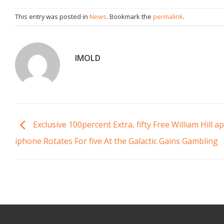
This entry was posted in
News
. Bookmark the
permalink
.
IMOLD
Exclusive 100percent Extra, fifty Free William Hill a
iphone Rotates For five At the Galactic Gains Gambling