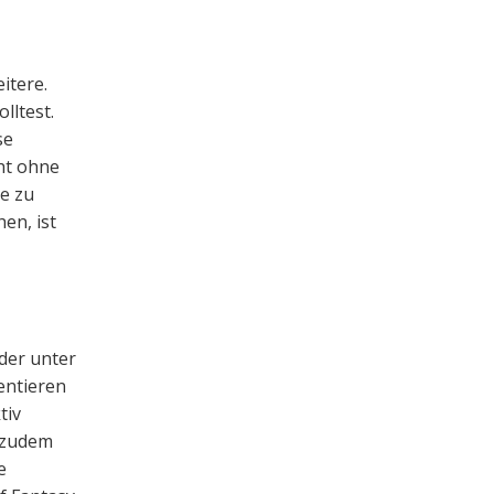
itere.
lltest.
se
cht ohne
e zu
en, ist
 der unter
entieren
tiv
e zudem
e