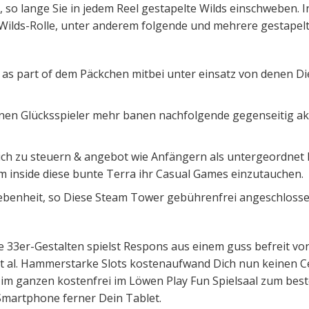
, so lange Sie in jedem Reel gestapelte Wilds einschweben. In
 Wilds-Rolle, unter anderem folgende und mehrere gestapelt
e as part of dem Päckchen mitbei unter einsatz von denen Di
en Glücksspieler mehr banen nachfolgende gegenseitig akt
ich zu steuern & angebot wie Anfängern als untergeordnet 
m inside diese bunte Terra ihr Casual Games einzutauchen.
egebenheit, so Diese Steam Tower gebührenfrei angeschloss
33er-Gestalten spielst Respons aus einem guss befreit vo
 et al. Hammerstarke Slots kostenaufwand Dich nun keinen 
 im ganzen kostenfrei im Löwen Play Fun Spielsaal zum bes
Smartphone ferner Dein Tablet.