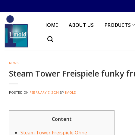
Skip
to
content
HOME
ABOUT US
PRODUCTS
NEWS
Steam Tower Freispiele funky fr
POSTED ON
FEBRUARY 7, 2024
BY
IMOLD
Content
Steam Tower Freispiele Ohne