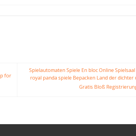
Spielautomaten Spiele En bloc Online Spielsaa
pp for
royal panda spiele Bepacken Land der dichter
Gratis Bloß Registrieru