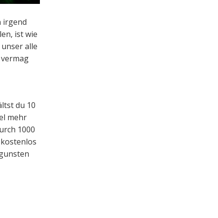
n irgend
n, ist wie
unser alle
a vermag
ltst du 10
iel mehr
urch 1000
 kostenlos
ugunsten