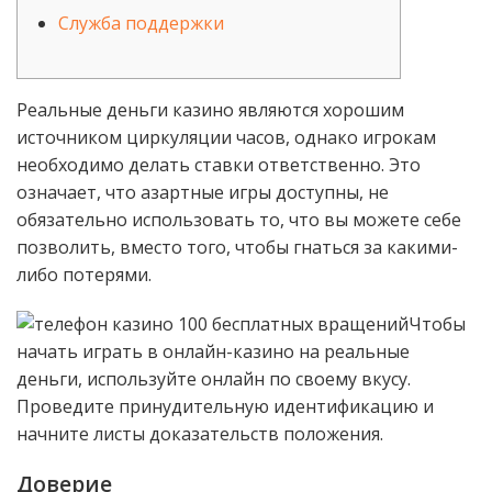
Служба поддержки
Реальные деньги казино являются хорошим
источником циркуляции часов, однако игрокам
необходимо делать ставки ответственно. Это
означает, что азартные игры доступны, не
обязательно использовать то, что вы можете себе
позволить, вместо того, чтобы гнаться за какими-
либо потерями.
Чтобы
начать играть в онлайн-казино на реальные
деньги, используйте онлайн по своему вкусу.
Проведите принудительную идентификацию и
начните листы доказательств положения.
Доверие