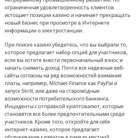
ограниченная удовлетворенность клиентов
истощает позиции казино и начинает прекращать
новый бизнес при просмотре в Интернете
информации о электростанции.
При поиске казино убедитесь, что вы выбрали то,
которое предлагает набор опций для участников,
если вы хотите внести первоначальный взнос и
начать снимать доход. Почти все надежные веб-
сайты согласны на ряд возможностей взимания
платы, например, Michael-Finance как PayPal и
запуск Skrill, или даже на старомодные
возможности потребительского банкинга.
Инциденты с отправкой криптовалют, которые
становятся все более предпочтительными среди
участников. Кроме того, откройте для себя
интернет-казино, которое предлагает
обслуживание клиентов в рамках местной