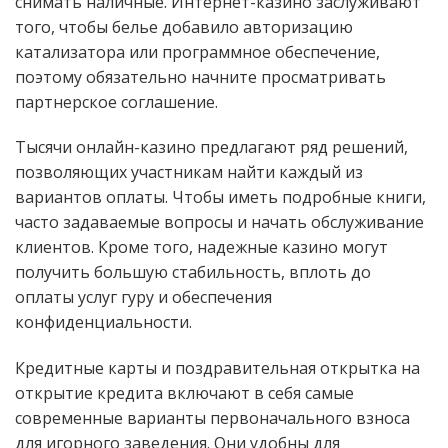
снимать наличные. Интернет-казино заслуживают
того, чтобы белье добавило авторизацию
катализатора или программное обеспечение,
поэтому обязательно начните просматривать
партнерское соглашение.
Тысячи онлайн-казино предлагают ряд решений,
позволяющих участникам найти каждый из
вариантов оплаты. Чтобы иметь подробные книги,
часто задаваемые вопросы и начать обслуживание
клиентов. Кроме того, надежные казино могут
получить большую стабильность, вплоть до
оплаты услуг гуру и обеспечения
конфиденциальности.
Кредитные карты и поздравительная открытка на
открытие кредита включают в себя самые
современные варианты первоначального взноса
для игорного заведения. Они удобны для