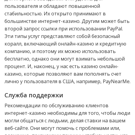
пользователя и обладают повышенной
стабильностью. Их открыто принимают в
большинстве интернет-казино. Другим может быть
второй запрос ссылки при использовании PayPal.
Эти типы услуг представляют собой безопасный
коралл, включающий онлайн-казино и кредитную
компанию, и поэтому их можно использовать
бесплатно, однако они могут взимать небольшой
процент. И, наконец, у нас есть казино онлайн-
казино, которые позволяют вам пополнять счет
лично у пользователя в США, например, PayNearMe.
Служба поддержки
Рекомендации по обслуживанию клиентов
интернет-казино необходимы для того, чтобы люди
могли общаться с людьми, делая ставки на вашем
веб-сайте. Они могут помочь с проблемами или,