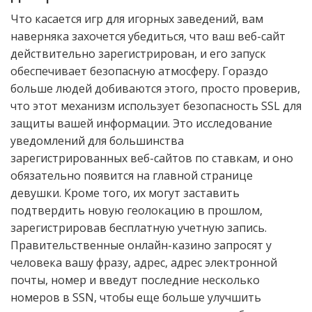
Что касается игр для игорных заведений, вам
наверняка захочется убедиться, что ваш веб-сайт
действительно зарегистрирован, и его запуск
обеспечивает безопасную атмосферу. Гораздо
больше людей добиваются этого, просто проверив,
что этот механизм использует безопасность SSL для
защиты вашей информации. Это исследование
уведомлений для большинства
зарегистрированных веб-сайтов по ставкам, и оно
обязательно появится на главной странице
девушки. Кроме того, их могут заставить
подтвердить новую геолокацию в прошлом,
зарегистрировав бесплатную учетную запись.
Правительственные онлайн-казино запросят у
человека вашу фразу, адрес, адрес электронной
почты, номер и введут последние несколько
номеров в SSN, чтобы еще больше улучшить