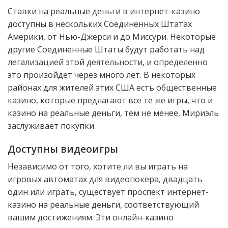
Ставки на реальные деньги в интернет-казино
доступны в нескольких Соединенных Штатах
Америки, от Нью-Джерси и до Миссури. Некоторые
другие Соединенные Штаты будут работать над
легализацией этой деятельности, и определенно
это произойдет через много лет. В некоторых
районах для жителей этих США есть общественные
казино, которые предлагают все те же игры, что и
казино на реальные деньги, тем не менее, Мириэль
заслуживает покупки.
Доступны видеоигры
Независимо от того, хотите ли вы играть на
игровых автоматах для видеопокера, двадцать
один или играть, существует проспект интернет-
казино на реальные деньги, соответствующий
вашим достижениям. Эти онлайн-казино