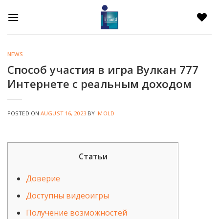
Skip
to
content
NEWS
Способ участия в игра Вулкан 777
Интернете с реальным доходом
POSTED ON
AUGUST 16, 2023
BY
IMOLD
Статьи
Доверие
Доступны видеоигры
Получение возможностей