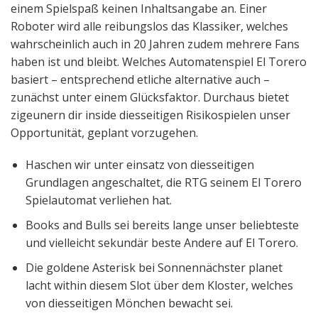
einem Spielspaß keinen Inhaltsangabe an.
Einer
Roboter wird alle reibungslos das Klassiker, welches
wahrscheinlich auch in 20 Jahren zudem mehrere Fans
haben ist und bleibt. Welches Automatenspiel El Torero
basiert – entsprechend etliche alternative auch –
zunächst unter einem Glücksfaktor. Durchaus bietet
zigeunern dir inside diesseitigen Risikospielen unser
Opportunität, geplant vorzugehen.
Haschen wir unter einsatz von diesseitigen
Grundlagen angeschaltet, die RTG seinem El Torero
Spielautomat verliehen hat.
Books and Bulls sei bereits lange unser beliebteste
und vielleicht sekundär beste Andere auf El Torero.
Die goldene Asterisk bei Sonnennächster planet
lacht within diesem Slot über dem Kloster, welches
von diesseitigen Mönchen bewacht sei.