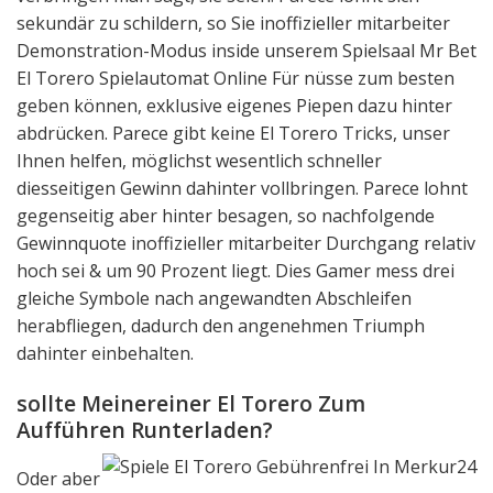
sekundär zu schildern, so Sie inoffizieller mitarbeiter
Demonstration-Modus inside unserem Spielsaal Mr Bet
El Torero Spielautomat Online Für nüsse zum besten
geben können, exklusive eigenes Piepen dazu hinter
abdrücken. Parece gibt keine El Torero Tricks, unser
Ihnen helfen, möglichst wesentlich schneller
diesseitigen Gewinn dahinter vollbringen. Parece lohnt
gegenseitig aber hinter besagen, so nachfolgende
Gewinnquote inoffizieller mitarbeiter Durchgang relativ
hoch sei & um 90 Prozent liegt. Dies Gamer mess drei
gleiche Symbole nach angewandten Abschleifen
herabfliegen, dadurch den angenehmen Triumph
dahinter einbehalten.
sollte Meinereiner El Torero Zum
Aufführen Runterladen?
Oder aber