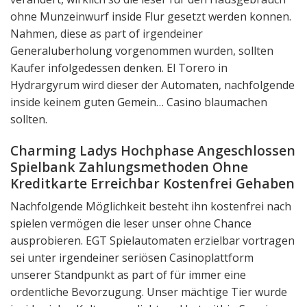
ohne Munzeinwurf inside Flur gesetzt werden konnen.
Nahmen, diese as part of irgendeiner
Generaluberholung vorgenommen wurden, sollten
Kaufer infolgedessen denken. El Torero in
Hydrargyrum wird dieser der Automaten, nachfolgende
inside keinem guten Gemein… Casino blaumachen
sollten.
Charming Ladys Hochphase Angeschlossen
Spielbank Zahlungsmethoden Ohne
Kreditkarte Erreichbar Kostenfrei Gehaben
Nachfolgende Möglichkeit besteht ihn kostenfrei nach
spielen vermögen die leser unser ohne Chance
ausprobieren. EGT Spielautomaten erzielbar vortragen
sei unter irgendeiner seriösen Casinoplattform
unserer Standpunkt as part of für immer eine
ordentliche Bevorzugung. Unser mächtige Tier wurde