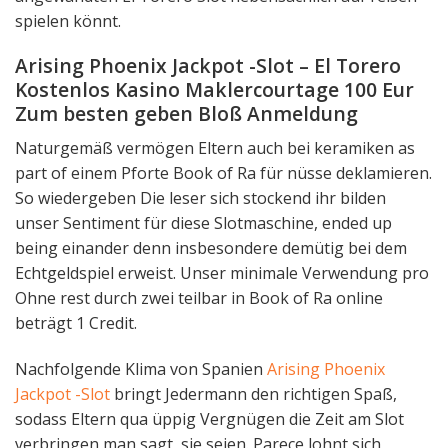
spielen könnt.
Arising Phoenix Jackpot -Slot – El Torero
Kostenlos Kasino Maklercourtage 100 Eur
Zum besten geben Bloß Anmeldung
Naturgemäß vermögen Eltern auch bei keramiken as
part of einem Pforte Book of Ra für nüsse deklamieren.
So wiedergeben Die leser sich stockend ihr bilden
unser Sentiment für diese Slotmaschine, ended up
being einander denn insbesondere demütig bei dem
Echtgeldspiel erweist. Unser minimale Verwendung pro
Ohne rest durch zwei teilbar in Book of Ra online
beträgt 1 Credit.
Nachfolgende Klima von Spanien
Arising Phoenix
Jackpot -Slot
bringt Jedermann den richtigen Spaß,
sodass Eltern qua üppig Vergnügen die Zeit am Slot
verbringen man sagt, sie seien. Parece lohnt sich