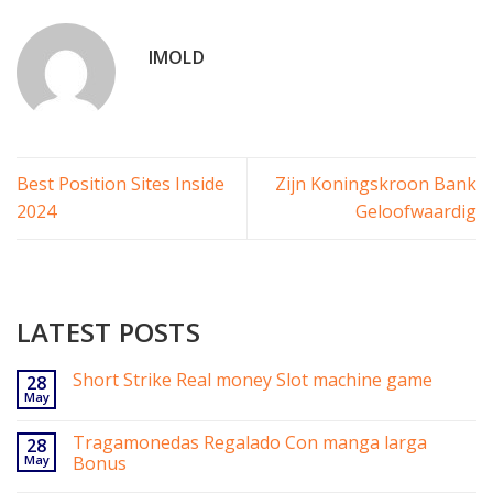
IMOLD
Best Position Sites Inside
Zijn Koningskroon Bank
2024
Geloofwaardig
LATEST POSTS
Short Strike Real money Slot machine game
28
May
Tragamonedas Regalado Con manga larga
28
May
Bonus