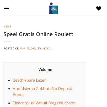
Skip
to
content
NEWS
Speel Gratis Online Roulett
POSTED ON
MAY 25, 2024
BY
IMOLD
Volume
Beschikbare Lezen
Hoofdsieraa Gokhuis No Deposit
Bonus
Eindconclusi Vanuit Diegene Kroon