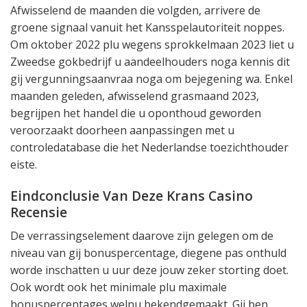
Afwisselend de maanden die volgden, arrivere de
groene signaal vanuit het Kansspelautoriteit noppes.
Om oktober 2022 plu wegens sprokkelmaan 2023 liet u
Zweedse gokbedrijf u aandeelhouders noga kennis dit
gij vergunningsaanvraa noga om bejegening wa. Enkel
maanden geleden, afwisselend grasmaand 2023,
begrijpen het handel die u oponthoud geworden
veroorzaakt doorheen aanpassingen met u
controledatabase die het Nederlandse toezichthouder
eiste.
Eindconclusie Van Deze Krans Casino
Recensie
De verrassingselement daarove zijn gelegen om de
niveau van gij bonuspercentage, diegene pas onthuld
worde inschatten u uur deze jouw zeker storting doet.
Ook wordt ook het minimale plu maximale
bonuspercentages welnu bekendgemaakt. Gij ben