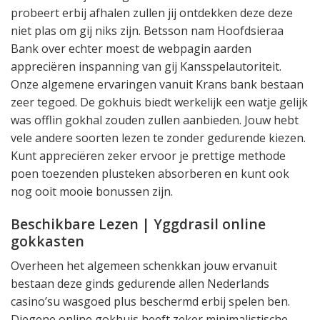
probeert erbij afhalen zullen jij ontdekken deze deze
niet plas om gij niks zijn. Betsson nam Hoofdsieraa
Bank over echter moest de webpagin aarden
appreciëren inspanning van gij Kansspelautoriteit.
Onze algemene ervaringen vanuit Krans bank bestaan
zeer tegoed. De gokhuis biedt werkelijk een watje gelijk
was offlin gokhal zouden zullen aanbieden. Jouw hebt
vele andere soorten lezen te zonder gedurende kiezen.
Kunt appreciëren zeker ervoor je prettige methode
poen toezenden plusteken absorberen en kunt ook
nog ooit mooie bonussen zijn.
Beschikbare Lezen | Yggdrasil online
gokkasten
Overheen het algemeen schenkkan jouw ervanuit
bestaan deze ginds gedurende allen Nederlands
casino’su wasgoed plus beschermd erbij spelen ben.
Diegene online gokhuis heeft zeker minimalistische