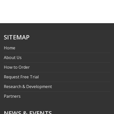
SITEMAP
Home
About Us
How to Order
Request Free Trial
Research & Development
Partners
NEWS & EVENTS