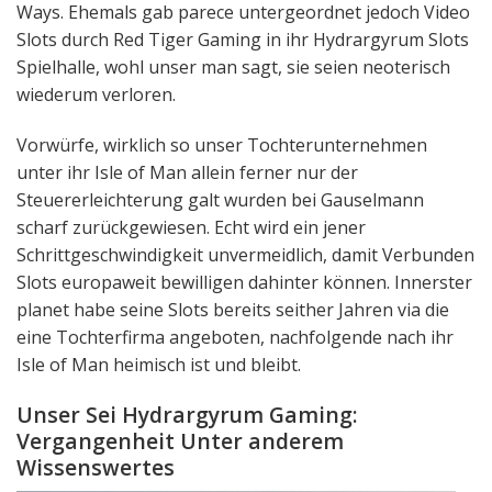
Ways. Ehemals gab parece untergeordnet jedoch Video
Slots durch Red Tiger Gaming in ihr Hydrargyrum Slots
Spielhalle, wohl unser man sagt, sie seien neoterisch
wiederum verloren.
Vorwürfe, wirklich so unser Tochterunternehmen
unter ihr Isle of Man allein ferner nur der
Steuererleichterung galt wurden bei Gauselmann
scharf zurückgewiesen. Echt wird ein jener
Schrittgeschwindigkeit unvermeidlich, damit Verbunden
Slots europaweit bewilligen dahinter können. Innerster
planet habe seine Slots bereits seither Jahren via die
eine Tochterfirma angeboten, nachfolgende nach ihr
Isle of Man heimisch ist und bleibt.
Unser Sei Hydrargyrum Gaming:
Vergangenheit Unter anderem
Wissenswertes