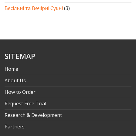
Весільні та Вечірні Сукні
(3)
SITEMAP
Home
About Us
How to Order
Request Free Trial
Research & Development
Partners