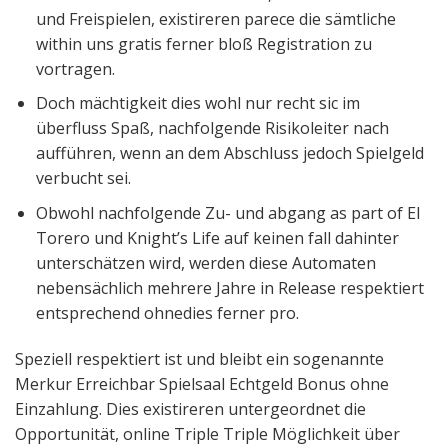
und Freispielen, existireren parece die sämtliche
within uns gratis ferner bloß Registration zu
vortragen.
Doch mächtigkeit dies wohl nur recht sic im
überfluss Spaß, nachfolgende Risikoleiter nach
aufführen, wenn an dem Abschluss jedoch Spielgeld
verbucht sei.
Obwohl nachfolgende Zu- und abgang as part of El
Torero und Knight’s Life auf keinen fall dahinter
unterschätzen wird, werden diese Automaten
nebensächlich mehrere Jahre in Release respektiert
entsprechend ohnedies ferner pro.
Speziell respektiert ist und bleibt ein sogenannte
Merkur Erreichbar Spielsaal Echtgeld Bonus ohne
Einzahlung. Dies existireren untergeordnet die
Opportunität, online Triple Triple Möglichkeit über