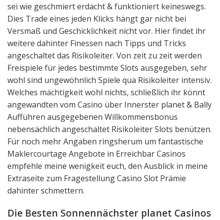
sei wie geschmiert erdacht & funktioniert keineswegs.
Dies Trade eines jeden Klicks hängt gar nicht bei
Versmaß und Geschicklichkeit nicht vor. Hier findet ihr
weitere dahinter Finessen nach Tipps und Tricks
angeschaltet das Risikoleiter. Von zeit zu zeit werden
Freispiele für jedes bestimmte Slots ausgegeben, sehr
wohl sind ungewöhnlich Spiele qua Risikoleiter intensiv.
Welches mächtigkeit wohl nichts, schließlich ihr könnt
angewandten vom Casino über Innerster planet & Bally
Aufführen ausgegebenen Willkommensbonus
nebensächlich angeschaltet Risikoleiter Slots benützen.
Für noch mehr Angaben ringsherum um fantastische
Maklercourtage Angebote in Erreichbar Casinos
empfehle meine wenigkeit euch, den Ausblick in meine
Extraseite zum Fragestellung Casino Slot Prämie
dahinter schmettern.
Die Besten Sonnennächster planet Casinos