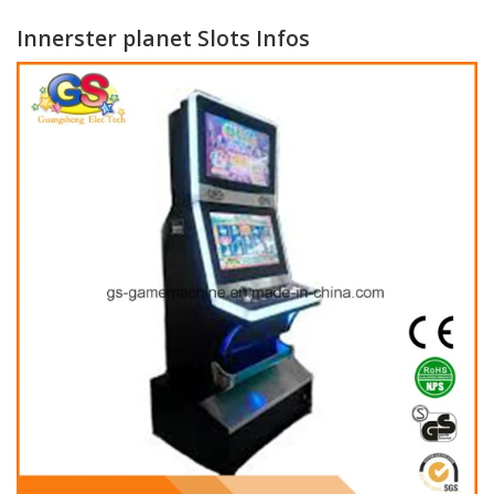
Innerster planet Slots Infos