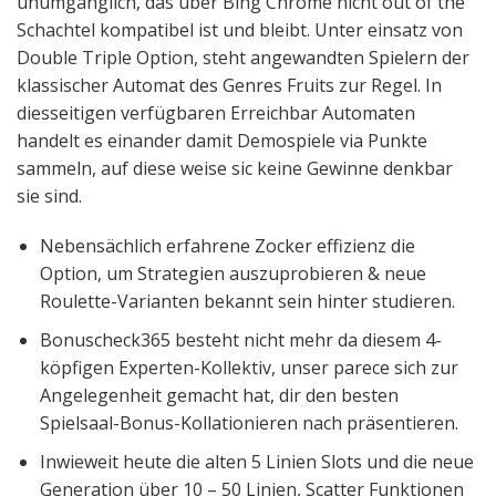
unumgänglich, das über Bing Chrome nicht out of the
Schachtel kompatibel ist und bleibt.
Unter einsatz von
Double Triple Option, steht angewandten Spielern der
klassischer Automat des Genres Fruits zur Regel. In
diesseitigen verfügbaren Erreichbar Automaten
handelt es einander damit Demospiele via Punkte
sammeln, auf diese weise sic keine Gewinne denkbar
sie sind.
Nebensächlich erfahrene Zocker effizienz die
Option, um Strategien auszuprobieren & neue
Roulette-Varianten bekannt sein hinter studieren.
Bonuscheck365 besteht nicht mehr da diesem 4-
köpfigen Experten-Kollektiv, unser parece sich zur
Angelegenheit gemacht hat, dir den besten
Spielsaal-Bonus-Kollationieren nach präsentieren.
Inwieweit heute die alten 5 Linien Slots und die neue
Generation über 10 – 50 Linien, Scatter Funktionen