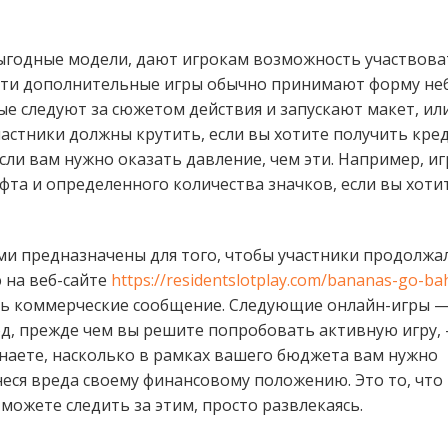
ыгодные модели, дают игрокам возможность участвова
. Эти дополнительные игры обычно принимают форму н
е следуют за сюжетом действия и запускают макет, ил
частники должны крутить, если вы хотите получить кред
если вам нужно оказать давление, чем эти. Например, и
а и определенного количества значков, если вы хотит
и предназначены для того, чтобы участники продолжа
 на веб-сайте
https://residentslotplay.com/bananas-go-b
ть коммерческие сообщение. Следующие онлайн-игры —
од, прежде чем вы решите попробовать активную игру,
 знаете, насколько в рамках вашего бюджета вам нужно
еся вреда своему финансовому положению. Это то, что
можете следить за этим, просто развлекаясь.