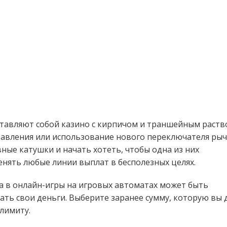
ставляют собой казино с кирпичом и траншейным раств
равления или использование нового переключателя рыча
ые катушки и начать хотеть, чтобы одна из них
енять любые линии выплат в бесполезных целях.
а в онлайн-игры на игровых автоматах может быть
ь свои деньги. Выберите заранее сумму, которую вы
лимиту.