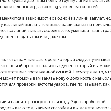
глого кубка и дает вам полную группу линий выплат, ее
олнительных игр, а также других возможностей.
 меняются в зависимости от одной из линий выплат, ес
е у вас линий выплат, тем выше ваши шансы на прибыль.
ества линий выплат, скорее всего, уменьшит шаг страй
олжен создать сам или даже сам.
х является важным фактором, который следует учитыват
, что новый процент наличных денег, который вы може
оответствии с поставленной суммой. Несмотря на то, чт
 он может помочь вам занять новую должность с наибо
тся для проверки частоты ударов, где показывает, как 
ии и начните разыгрывать выгоду. Здесь пробеги обе
редить вас о том, какими способами вы можете восполь