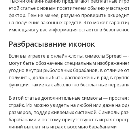
Тысячи онлайн-казино предлагают бесплатные игро
этой статье с новым посетителем обычно участвую
фактор. Тем не менее, разумно проверить аккреди
на получение законных средств. Это может гарантир
имеющаяся у вас информация остается в безопаснос
Разбрасывание иконок
Если вы играете в онлайн-слоты, символы Spread —
могут быть обозначены специальным изображением,
угодно внутри рыболовных барабанов, в отличие от
получить, должны быть расположены в ряд в групп
функции, такие как абсолютно бесплатные перезап
В этой статье дополнительные символы — простая за
страйк. Их можно увидеть на любой или даже на о
размеров, поддерживаемых системой. Символы раз
барабанами и поэтому присутствуют в играх с прог
линий выплат и в играх с восемью барабанами.