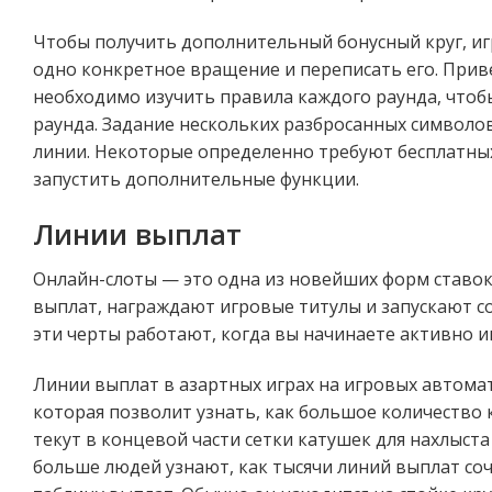
Чтобы получить дополнительный бонусный круг, иг
одно конкретное вращение и переписать его. Прив
необходимо изучить правила каждого раунда, чтоб
раунда. Задание нескольких разбросанных символо
линии. Некоторые определенно требуют бесплатных
запустить дополнительные функции.
Линии выплат
Онлайн-слоты — это одна из новейших форм ставок
выплат, награждают игровые титулы и запускают 
эти черты работают, когда вы начинаете активно иг
Линии выплат в азартных играх на игровых автомат
которая позволит узнать, как большое количество 
текут в концевой части сетки катушек для нахлыста 
больше людей узнают, как тысячи линий выплат соч