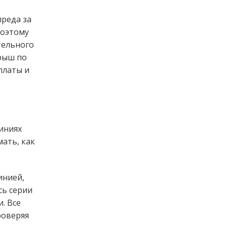
преда за
поэтому
тельного
рыш по
платы и
иниях
ать, как
инией,
сь серии
. Все
роверяя