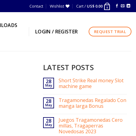
Contact
Wishlist
Cart /
US$
0.00
0
LOADS
LOGIN / REGISTER
REQUEST TRIAL
LATEST POSTS
Short Strike Real money Slot
28
May
machine game
Tragamonedas Regalado Con
28
May
manga larga Bonus
Juegos Tragamonedas Cero
28
May
millas, Tragaperras
Novedosas 2023