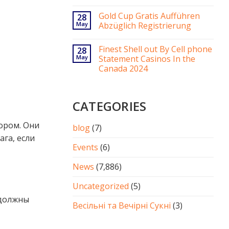
Gold Cup Gratis Aufführen
28
May
Abzüglich Registrierung
Finest Shell out By Cell phone
28
May
Statement Casinos In the
Canada 2024
CATEGORIES
ором. Они
blog
(7)
га, если
Events
(6)
News
(7,886)
Uncategorized
(5)
 должны
Весільні та Вечірні Сукні
(3)