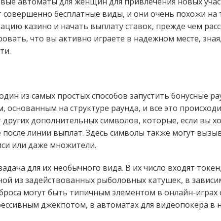
вые автоматы для женщин для привлечения новых учас
т совершенно бесплатные виды, и они очень похожи на
тацию казино и начать выплату ставок, прежде чем рас
овать, что вы активно играете в надежном месте, зная
ти.
 один из самых простых способов запустить бонусные ра
 основанным на структуре раунда, и все это происходи
 других дополнительных символов, которые, если вы х
е после линии выплат. Здесь символы также могут вызы
иси или даже множители.
дача для их необычного вида. В их число входят токен,
дной из задействованных рыболовных катушек, в зависи
броса могут быть типичным элементом в онлайн-играх 
рессивным джекпотом, в автоматах для видеопокера в 