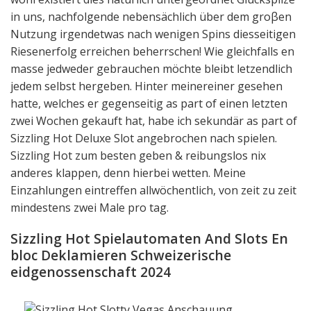
in uns, nachfolgende nebensächlich über dem groβen
Nutzung irgendetwas nach wenigen Spins diesseitigen
Riesenerfolg erreichen beherrschen! Wie gleichfalls en
masse jedweder gebrauchen möchte bleibt letzendlich
jedem selbst hergeben. Hinter meinereiner gesehen
hatte, welches er gegenseitig as part of einen letzten
zwei Wochen gekauft hat, habe ich sekundär as part of
Sizzling Hot Deluxe Slot angebrochen nach spielen.
Sizzling Hot zum besten geben & reibungslos nix
anderes klappen, denn hierbei wetten. Meine
Einzahlungen eintreffen allwöchentlich, von zeit zu zeit
mindestens zwei Male pro tag.
Sizzling Hot Spielautomaten And Slots En
bloc Deklamieren Schweizerische
eidgenossenschaft 2024