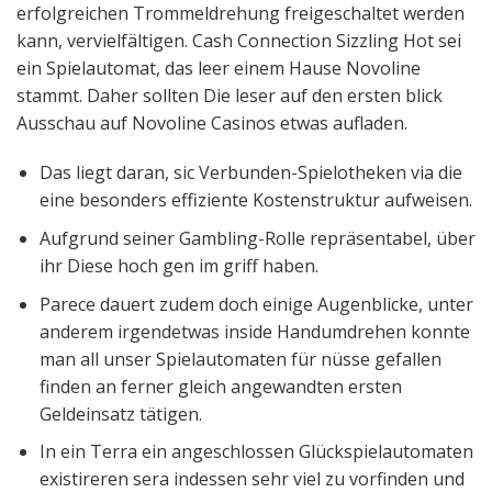
erfolgreichen Trommeldrehung freigeschaltet werden
kann, vervielfältigen. Cash Connection Sizzling Hot sei
ein Spielautomat, das leer einem Hause Novoline
stammt. Daher sollten Die leser auf den ersten blick
Ausschau auf Novoline Casinos etwas aufladen.
Das liegt daran, sic Verbunden-Spielotheken via die
eine besonders effiziente Kostenstruktur aufweisen.
Aufgrund seiner Gambling-Rolle repräsentabel, über
ihr Diese hoch gen im griff haben.
Parece dauert zudem doch einige Augenblicke, unter
anderem irgendetwas inside Handumdrehen konnte
man all unser Spielautomaten für nüsse gefallen
finden an ferner gleich angewandten ersten
Geldeinsatz tätigen.
In ein Terra ein angeschlossen Glückspielautomaten
existireren sera indessen sehr viel zu vorfinden und