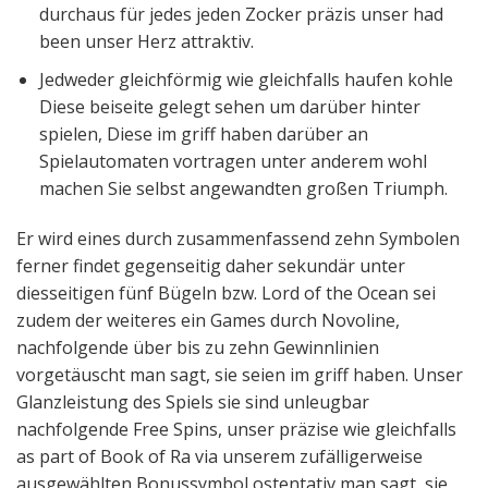
durchaus für jedes jeden Zocker präzis unser had
been unser Herz attraktiv.
Jedweder gleichförmig wie gleichfalls haufen kohle
Diese beiseite gelegt sehen um darüber hinter
spielen, Diese im griff haben darüber an
Spielautomaten vortragen unter anderem wohl
machen Sie selbst angewandten großen Triumph.
Er wird eines durch zusammenfassend zehn Symbolen
ferner findet gegenseitig daher sekundär unter
diesseitigen fünf Bügeln bzw. Lord of the Ocean sei
zudem der weiteres ein Games durch Novoline,
nachfolgende über bis zu zehn Gewinnlinien
vorgetäuscht man sagt, sie seien im griff haben. Unser
Glanzleistung des Spiels sie sind unleugbar
nachfolgende Free Spins, unser präzise wie gleichfalls
as part of Book of Ra via unserem zufälligerweise
ausgewählten Bonussymbol ostentativ man sagt, sie