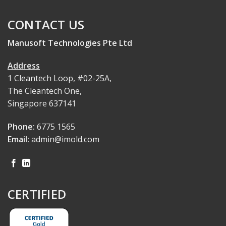
CONTACT US
Manusoft Technologies Pte Ltd
Address
1 Cleantech Loop, #02-25A,
The Cleantech One,
Singapore 637141
Phone:
6775 1565
Email:
admin@imold.com
CERTIFIED