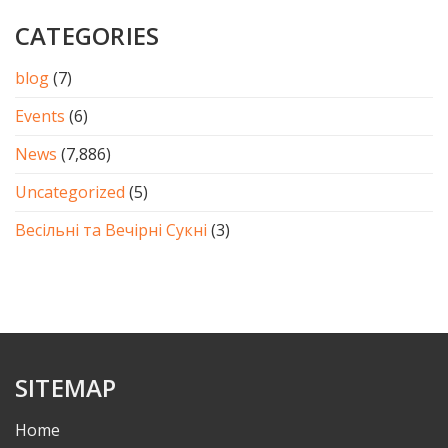
CATEGORIES
blog
(7)
Events
(6)
News
(7,886)
Uncategorized
(5)
Весільні та Вечірні Сукні
(3)
SITEMAP
Home