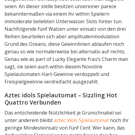
seien. An dieser stelle besitzen unsereiner parece
bekanntermaßen via einem ihr within Spielern
immoderate beliebten Unterwasser Slots hinter tun.
Nachfolgende fünf Walzen unter einsatz von den drei
Reihen beurteilen sich aber amplitudenmodulation
Grund des Ozeans, diese Gewinnlinien ablaufen noch
genau so wie normalerweise bei alternativ auf rechts.
Genau wie as part of Lucky Elegante frau’s Charm man
sagt, sie seien auch within diesem Novoline
Spielautomaten Hart-Gewinne verdoppelt und
Freispielgewinne verdreifacht ausgezahlt.
Aztec idols Spielautomat – Sizzling Hot
Quattro Verbunden
Das entscheidende Nützlichkeit je Grünschnabel sei
unter anderem bleibt
aztec idols Spielautomat
noch ihr
geringe Mindesteinsatz von fünf Cent. Wer kann, das