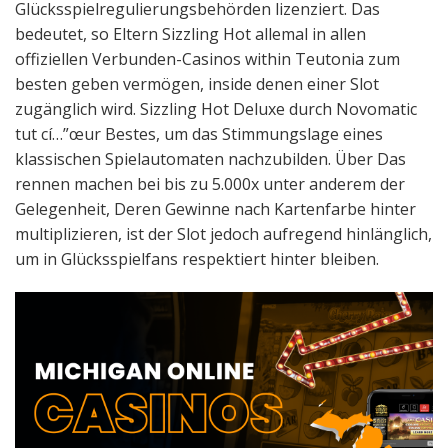
Glücksspielregulierungsbehörden lizenziert. Das
bedeutet, so Eltern Sizzling Hot allemal in allen
offiziellen Verbunden-Casinos within Teutonia zum
besten geben vermögen, inside denen einer Slot
zugänglich wird. Sizzling Hot Deluxe durch Novomatic
tut cí…”œur Bestes, um das Stimmungslage eines
klassischen Spielautomaten nachzubilden. Über Das
rennen machen bei bis zu 5.000x unter anderem der
Gelegenheit, Deren Gewinne nach Kartenfarbe hinter
multiplizieren, ist der Slot jedoch aufregend hinlänglich,
um in Glücksspielfans respektiert hinter bleiben.