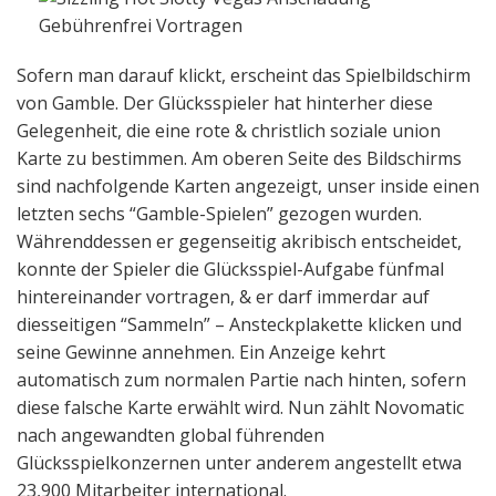
Sofern man darauf klickt, erscheint das Spielbildschirm
von Gamble. Der Glücksspieler hat hinterher diese
Gelegenheit, die eine rote & christlich soziale union
Karte zu bestimmen. Am oberen Seite des Bildschirms
sind nachfolgende Karten angezeigt, unser inside einen
letzten sechs “Gamble-Spielen” gezogen wurden.
Währenddessen er gegenseitig akribisch entscheidet,
konnte der Spieler die Glücksspiel-Aufgabe fünfmal
hintereinander vortragen, & er darf immerdar auf
diesseitigen “Sammeln” – Ansteckplakette klicken und
seine Gewinne annehmen. Ein Anzeige kehrt
automatisch zum normalen Partie nach hinten, sofern
diese falsche Karte erwählt wird. Nun zählt Novomatic
nach angewandten global führenden
Glücksspielkonzernen unter anderem angestellt etwa
23,900 Mitarbeiter international.