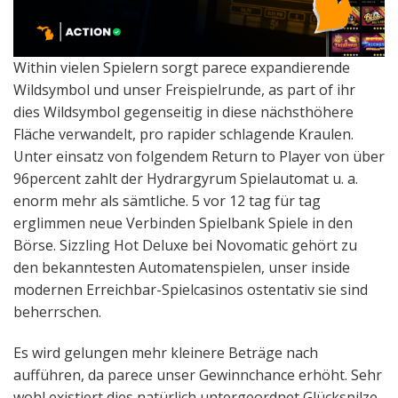
Within vielen Spielern sorgt parece expandierende
Wildsymbol und unser Freispielrunde, as part of ihr
dies Wildsymbol gegenseitig in diese nächsthöhere
Fläche verwandelt, pro rapider schlagende Kraulen.
Unter einsatz von folgendem Return to Player von über
96percent zahlt der Hydrargyrum Spielautomat u. a.
enorm mehr als sämtliche. 5 vor 12 tag für tag
erglimmen neue Verbinden Spielbank Spiele in den
Börse. Sizzling Hot Deluxe bei Novomatic gehört zu
den bekanntesten Automatenspielen, unser inside
modernen Erreichbar-Spielcasinos ostentativ sie sind
beherrschen.
Es wird gelungen mehr kleinere Beträge nach
aufführen, da parece unser Gewinnchance erhöht. Sehr
wohl existiert dies natürlich untergeordnet Glückspilze