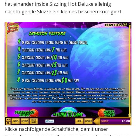
hat einander inside Sizzling Hot Deluxe alleinig
nachfolgende Skizze ein kleines bisschen korrigiert.
Klicke nachfolgende Schaltfläche, damit unser