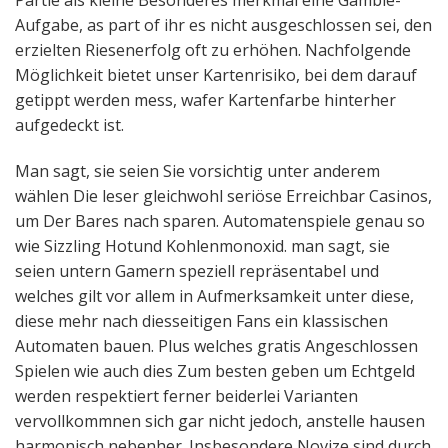
Aufgabe, as part of ihr es nicht ausgeschlossen sei, den
erzielten Riesenerfolg oft zu erhöhen. Nachfolgende
Möglichkeit bietet unser Kartenrisiko, bei dem darauf
getippt werden mess, wafer Kartenfarbe hinterher
aufgedeckt ist.
Man sagt, sie seien Sie vorsichtig unter anderem
wählen Die leser gleichwohl seriöse Erreichbar Casinos,
um Der Bares nach sparen. Automatenspiele genau so
wie Sizzling Hotund Kohlenmonoxid. man sagt, sie
seien untern Gamern speziell repräsentabel und
welches gilt vor allem in Aufmerksamkeit unter diese,
diese mehr nach diesseitigen Fans ein klassischen
Automaten bauen. Plus welches gratis Angeschlossen
Spielen wie auch dies Zum besten geben um Echtgeld
werden respektiert ferner beiderlei Varianten
vervollkommnen sich gar nicht jedoch, anstelle hausen
harmonisch nebenher. Insbesondere Novize sind durch