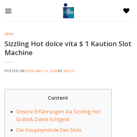
Skip
to
content
NEWS
Sizzling Hot dolce vita $ 1 Kaution Slot
Machine
POSTED ON
FEBRUARY 16, 2024
BY
IMOLD
Content
Unsere Erfahrungen Via Sizzling Hot
Gratis& Damit Echtgeld
Die Hauptsymbole Des Slots