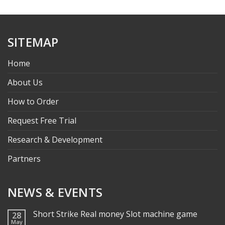
SITEMAP
Home
About Us
How to Order
Request Free Trial
Research & Development
Partners
NEWS & EVENTS
Short Strike Real money Slot machine game
28
May