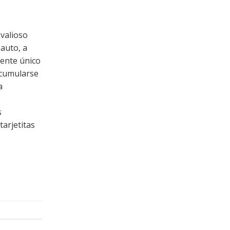
 valioso
 auto, a
ente único
acumularse
a
s
arjetitas