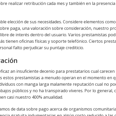
sobre realizar retribución cada mes y también en la presencia
able elección de sus necesidades. Considere elementos como
obre paga, una valoración sobre consideración, nuestro pr
ibre de interés dentro del usuario. Varios prestamistas pod
 tienen oficinas físicas y soporte telefónico. Ciertos prest
sonal falto perjudicar su puntaje crediticio.
ración
icaz an insuficiente decenio para prestatarios cual carecen
dos estos prestamistas a menudo operan en el momento en q
individuos con manga larga malamente reputación cual no p
abajos públicos y no ha transpirado ví­veres. Por lo general,
nen casi nuestro 400% anualidad.
amos de data sobre pago acerca de organismos comunitarias
ncia gratuita indumentarias en algún costo reducido a las 