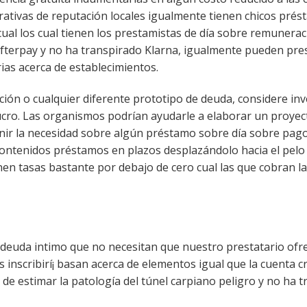
erativas de reputación locales igualmente tienen chicos pré
cual los cual tienen los prestamistas de día sobre remunerac
Afterpay y no ha transpirado Klarna, igualmente pueden pre
ias acerca de establecimientos.
ón o cualquier diferente prototipo de deuda, considere inv
e lucro. Las organismos podrían ayudarle a elaborar un proye
nir la necesidad sobre algún préstamo sobre día sobre pago
contenidos préstamos en plazos desplazándolo hacia el pelo
nen tasas bastante por debajo de cero cual las que cobran l
deuda intimo que no necesitan que nuestro prestatario ofr
nscribirí¡ basan acerca de elementos igual que la cuenta cre
 de estimar la patologí­a del túnel carpiano peligro y no ha 