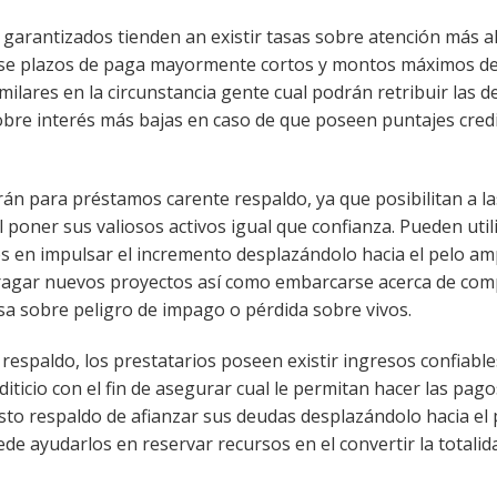
o garantizados tienden an existir tasas sobre atención más al
rse plazos de paga mayormente cortos y montos máximos d
lares en la circunstancia gente cual podrán retribuir las 
sobre interés más bajas en caso de que poseen puntajes credi
n para préstamos carente respaldo, ya que posibilitan a la
 poner sus valiosos activos igual que confianza. Pueden util
mes en impulsar el incremento desplazándolo hacia el pelo am
ragar nuevos proyectos así­ como embarcarse acerca de com
a sobre peligro de impago o pérdida sobre vivos.
 respaldo, los prestatarios poseen existir ingresos confiable
iticio con el fin de asegurar cual le permitan hacer las pago
to respaldo de afianzar sus deudas desplazándolo hacia el 
ede ayudarlos en reservar recursos en el convertir la totalid