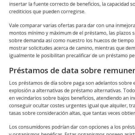
insertar la fuente correcto de beneficios, la capacidad 
crediticios que pueden corregirse.
Vale comparar varias ofertas para dar con una inmejor
montos mínimo y máximum de el préstamo, las plazos s
sobre demanda así­ como nuestro los huecos de tiempo l
mostrar solicitudes acerca de camino, mientras que demás
igualmente le posibilitan precalificar de un préstamo per
Préstamos de data sobre remune
Los préstamos de día sobre paga son adelantos sobre ef
explosión a alternativas de préstamo alternativas. To
en vecindarios sobre bajos beneficios, atendiendo an 
conseguir ocultar costes urgentes igual que alquiler, tr
tasas sobre consideración altas, que tantas veces obtie
Los consumidores podrían dar con opciones a los prést
y organismos benéficas. Estas organismos poseen asiste