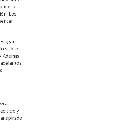
stamos a
ión. Los
sentar
estigar
cto sobre
. Ademí¡s
 adelantos
as
ezca
diticio y
transpirado