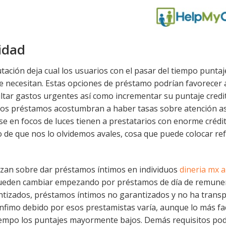
idad
ación deja cual los usuarios con el pasar del tiempo puntaj
 necesitan. Estas opciones de préstamo podrían favorecer 
ltar gastos urgentes así­ como incrementar su puntaje credit
tos préstamos acostumbran a haber tasas sobre atención as
se en focos de luces tienen a prestatarios con enorme crédit
 de que nos lo olvidemos avales, cosa que puede colocar re
lizan sobre dar préstamos íntimos en individuos
dineria mx 
 Pueden cambiar empezando por préstamos de día de remuner
antizados, préstamos íntimos no garantizados y no ha trans
nfimo debido por esos prestamistas varía, aunque lo más fa
l tiempo los puntajes mayormente bajos. Demás requisitos po