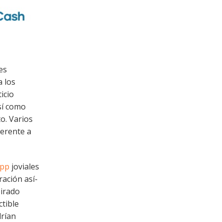
es
a los
icio
í­ como
o. Varios
ferente a
app
joviales
ación así­
pirado
ctible
drían