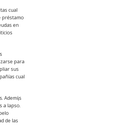
tas cual
e préstamo
deudas en
ticios
s
izarse para
pliar sus
pañías cual
s. Ademí¡s
s a lapso.
pelo
ad de las