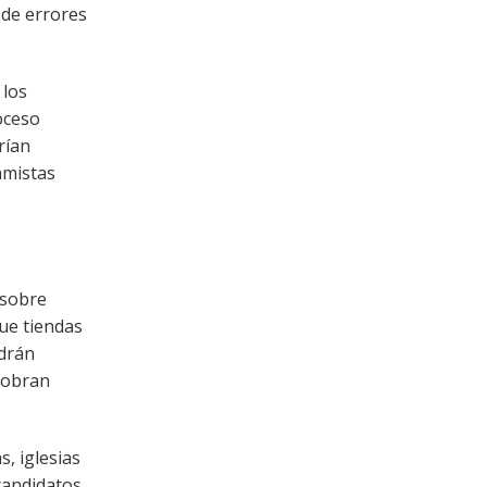
 de errores
 los
oceso
rían
amistas
 sobre
ue tiendas
odrán
 cobran
, iglesias
candidatos