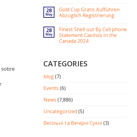
Gold Cup Gratis Aufführen
28
May
Abzüglich Registrierung
Finest Shell out By Cell phone
28
May
Statement Casinos In the
Canada 2024
CATEGORIES
s sobre
blog
(7)
r
Events
(6)
News
(7,886)
Uncategorized
(5)
Весільні та Вечірні Сукні
(3)