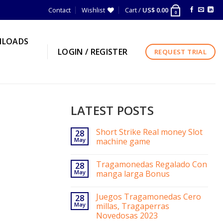
Contact
Wishlist
Cart /
US$
0.00
0
LOADS
LOGIN / REGISTER
REQUEST TRIAL
LATEST POSTS
Short Strike Real money Slot
28
May
machine game
Tragamonedas Regalado Con
28
May
manga larga Bonus
Juegos Tragamonedas Cero
28
May
millas, Tragaperras
Novedosas 2023