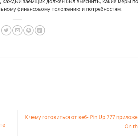
, каждый заемщик должен был выяснить, какие меры п
льному финансовому положению и потребностям.
т
К чему готовиться от веб- Pin Up 777 приложе
те
On t