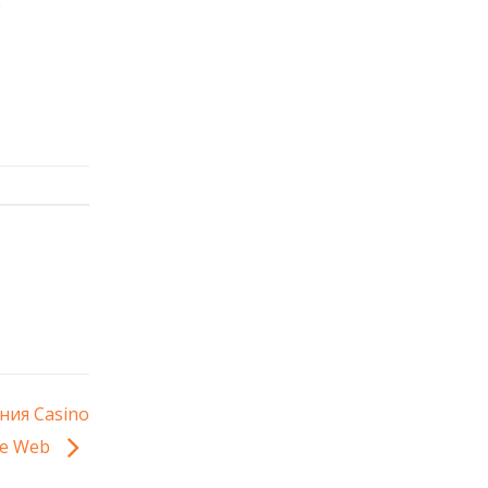
о
ния Casino
he Web