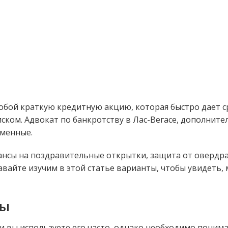
обой краткую кредитную акцию, которая быстро дает с
иском. Адвокат по банкротству в Лас-Вегасе, дополнит
еменные.
ансы на поздравительные открытки, защита от овердра
авайте изучим в этой статье варианты, чтобы увидеть, 
ды
и вы используете его часто, однако необходимо поним