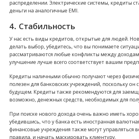
распределении. Электрические системы, кредиты с
деньги на аналогичные EMI.
4. Стабильность
У нас есть виды кредитов, открытые для людей. Но
делать выбор, убедитесь, что вы понимаете ситуаци
рассматриваются любые конфликты между доходами
улучшение лучше всего соответствует вашим предп
Кредиты наличными обычно получают через физичес
полезен для банковских учреждений, поскольку он 
будущем. Кредиты также рекомендуются для заемщи
возможно, денежных средств, необходимых для пол
При поиске нового дохода очень важно иметь хоро
убедившись, что у банка есть иностранная валютна
финансовые учреждения также могут управляться в
правила, и начать маскировать клиентуру.