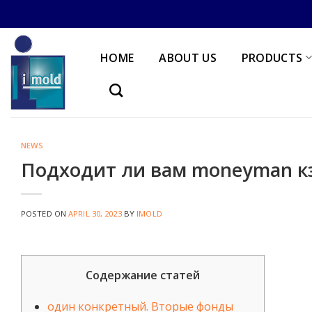
Skip
to
content
HOME
ABOUT US
PRODUCTS
NEWS
Подходит ли вам moneyman кз
POSTED ON
APRIL 30, 2023
BY
IMOLD
Содержание статей
один конкретный. Вторые фонды