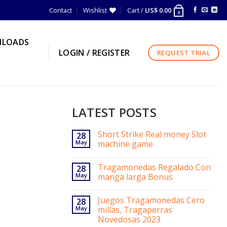
Contact
Wishlist
Cart /
US$
0.00
0
LOADS
LOGIN / REGISTER
REQUEST TRIAL
LATEST POSTS
Short Strike Real money Slot
28
May
machine game
Tragamonedas Regalado Con
28
May
manga larga Bonus
Juegos Tragamonedas Cero
28
May
millas, Tragaperras
Novedosas 2023