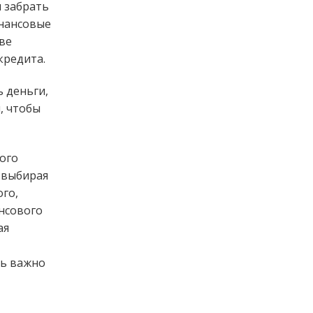
 забрать
инансовые
ве
кредита.
 деньги,
, чтобы
ного
 выбирая
го,
нсового
ая
нь важно