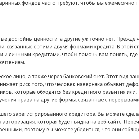
таринных фондов часто требуют, чтобы вы ежемесячно 
вые достойны ценности, а другие уж точно нет. Прежде 
и, связанные с этими двумя формами кредита. В этой с
 и личными кредитами, чтобы помочь вам понять, где
очтениям.
кое лицо, а также через банковский счет. Этот вид за
снижает риск того, что человек наверняка объявит дефо
ков, которые обходятся без кредитного развития или,
учения права на другие формы, связанные с перерывами
шего зарегистрированного кредитора. Вы можете сдела
я авторизация, которая будет видна на веб-сайте. Пере
оенными, поэтому вы можете убедиться, что они собл