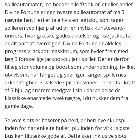
spilleautomater, ma hedder alle ‘Book of’ et eller andet.
Divine Fortune er den nyeste spilleautomat af ma 5
nævnte her. Heri er tale hvis en jagtslot, som tager
spilleren ved hjælp af ud pr. en mytisk kunsteventy-
univers, hvor græske gudeskikkelser og rise jackpots
er alt part af hverdagen. Divine Fortune er aldeles
progressiv jackpot-maskinrum, som byder frem med
læg 3 forskellige jackpot-puljer i spillet. Der er derfor
tillæg stor volume og boost som underholdning, hvilket
utvivlsomt har fanget og yderliger fanger spillernes
erkendtlighed. 3-valsede spillemaskiner – er slots i kraft
af 3 hjul og snarere medgive i sin udarbejdelse de
klassiske enarmede tyveknægte, i du husker dem fra
gamle dage.
Selvom slots er baseret på held, er heri nye skuespil,
inden for har enkelte huller, plu inden for virk i sidste
bus kan tiltrække gode af. Dette sker inklusive slots,