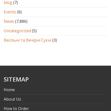
blog
(7)
Events
(6)
News
(7,886)
Uncategorized
(5)
Весільні та Вечірні Сукні
(3)
SITEMAP
Home
About Us
How to Order