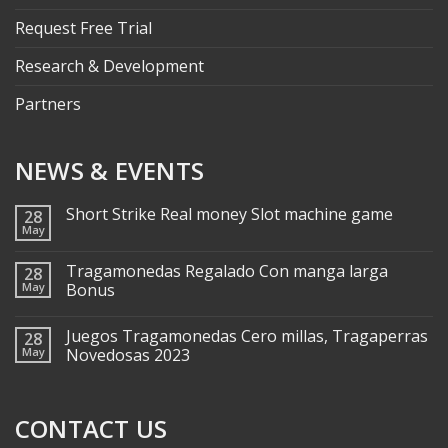
Request Free Trial
Research & Development
Partners
NEWS & EVENTS
Short Strike Real money Slot machine game
28
May
Tragamonedas Regalado Con manga larga
28
May
Bonus
Juegos Tragamonedas Cero millas, Tragaperras
28
May
Novedosas 2023
CONTACT US