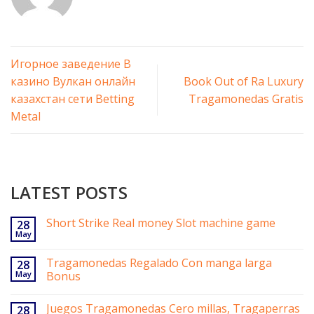
Игорное заведение В
казино Вулкан онлайн
Book Out of Ra Luxury
казахстан сети Betting
Tragamonedas Gratis
Metal
LATEST POSTS
Short Strike Real money Slot machine game
28
May
Tragamonedas Regalado Con manga larga
28
May
Bonus
Juegos Tragamonedas Cero millas, Tragaperras
28