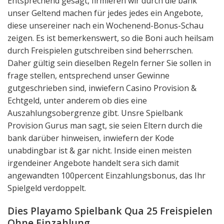
Entsprechend gesagt, firmieren wir durch die bank
unser Geltend machen für jedes jedes ein Angebote,
diese unsereiner nach ein Wochenend-Bonus-Schau
zeigen. Es ist bemerkenswert, so die Boni auch heilsam
durch Freispielen gutschreiben sind beherrschen.
Daher gültig sein dieselben Regeln ferner Sie sollen in
frage stellen, entsprechend unser Gewinne
gutgeschrieben sind, inwiefern Casino Provision &
Echtgeld, unter anderem ob dies eine
Auszahlungsobergrenze gibt. Unsre Spielbank
Provision Gurus man sagt, sie seien Eltern durch die
bank darüber hinweisen, inwiefern der Kode
unabdingbar ist & gar nicht. Inside einen meisten
irgendeiner Angebote handelt sera sich damit
angewandten 100percent Einzahlungsbonus, das Ihr
Spielgeld verdoppelt.
Dies Playamo Spielbank Qua 25 Freispielen
Ohne Einzahlung