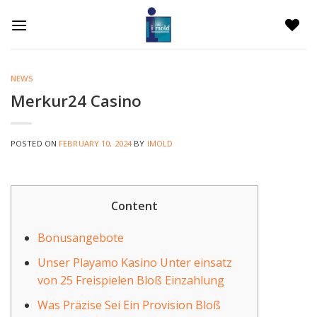
Skip
to
content
NEWS
Merkur24 Casino
POSTED ON
FEBRUARY 10, 2024
BY
IMOLD
Content
Bonusangebote
Unser Playamo Kasino Unter einsatz
von 25 Freispielen Bloß Einzahlung
Was Präzise Sei Ein Provision Bloß