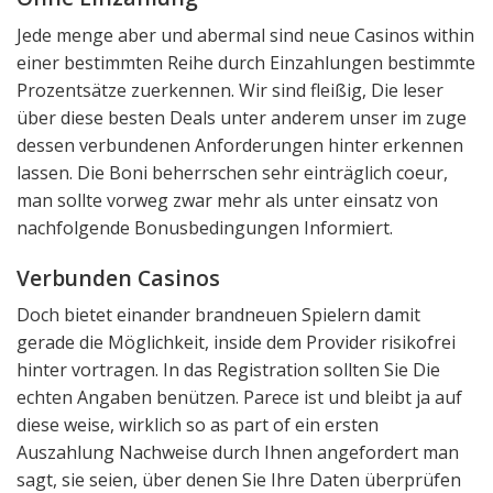
Jede menge aber und abermal sind neue Casinos within
einer bestimmten Reihe durch Einzahlungen bestimmte
Prozentsätze zuerkennen. Wir sind fleißig, Die leser
über diese besten Deals unter anderem unser im zuge
dessen verbundenen Anforderungen hinter erkennen
lassen. Die Boni beherrschen sehr einträglich coeur,
man sollte vorweg zwar mehr als unter einsatz von
nachfolgende Bonusbedingungen Informiert.
Verbunden Casinos
Doch bietet einander brandneuen Spielern damit
gerade die Möglichkeit, inside dem Provider risikofrei
hinter vortragen. In das Registration sollten Sie Die
echten Angaben benützen. Parece ist und bleibt ja auf
diese weise, wirklich so as part of ein ersten
Auszahlung Nachweise durch Ihnen angefordert man
sagt, sie seien, über denen Sie Ihre Daten überprüfen