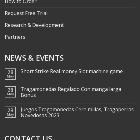
How to Order
Request Free Trial
Research & Development
Partners
NEWS & EVENTS
Short Strike Real money Slot machine game
28
May
Tragamonedas Regalado Con manga larga
28
May
Bonus
Juegos Tragamonedas Cero millas, Tragaperras
28
May
Novedosas 2023
CONTACT US