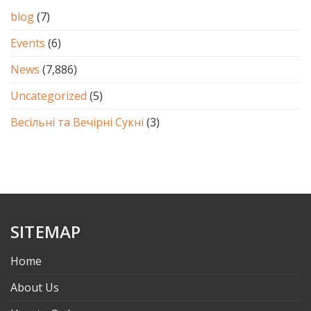
blog
(7)
Events
(6)
News
(7,886)
Uncategorized
(5)
Весільні та Вечірні Сукні
(3)
SITEMAP
Home
About Us