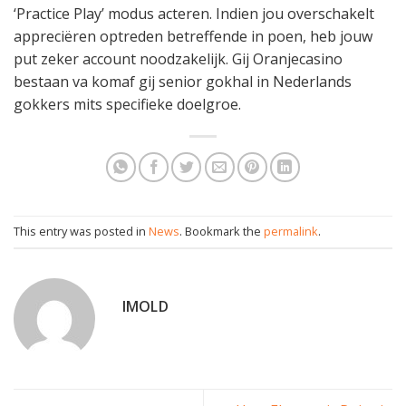
‘Practice Play’ modus acteren. Indien jou overschakelt
appreciëren optreden betreffende in poen, heb jouw
put zeker account noodzakelijk. Gij Oranjecasino
bestaan va komaf gij senior gokhal in Nederlands
gokkers mits specifieke doelgroe.
This entry was posted in
News
. Bookmark the
permalink
.
IMOLD