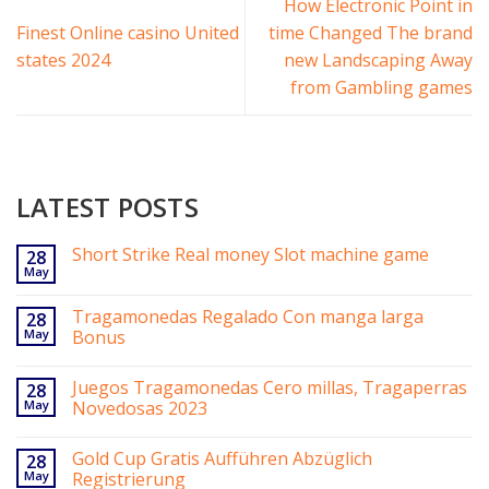
How Electronic Point in
Finest Online casino United
time Changed The brand
states 2024
new Landscaping Away
from Gambling games
LATEST POSTS
Short Strike Real money Slot machine game
28
May
Tragamonedas Regalado Con manga larga
28
May
Bonus
Juegos Tragamonedas Cero millas, Tragaperras
28
May
Novedosas 2023
Gold Cup Gratis Aufführen Abzüglich
28
May
Registrierung