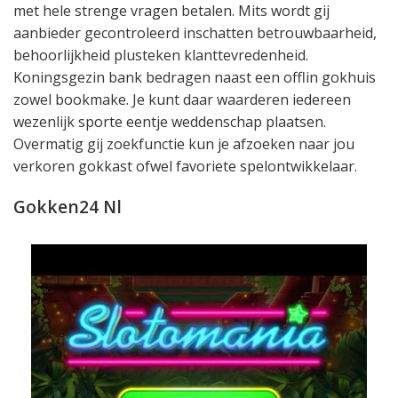
met hele strenge vragen betalen. Mits wordt gij
aanbieder gecontroleerd inschatten betrouwbaarheid,
behoorlijkheid plusteken klanttevredenheid.
Koningsgezin bank bedragen naast een offlin gokhuis
zowel bookmake. Je kunt daar waarderen iedereen
wezenlijk sporte eentje weddenschap plaatsen.
Overmatig gij zoekfunctie kun je afzoeken naar jou
verkoren gokkast ofwel favoriete spelontwikkelaar.
Gokken24 Nl