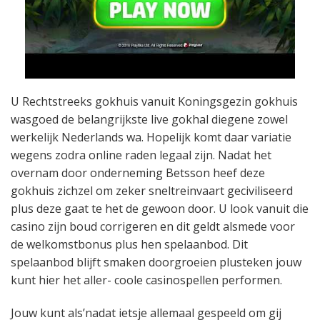
U Rechtstreeks gokhuis vanuit Koningsgezin gokhuis
wasgoed de belangrijkste live gokhal diegene zowel
werkelijk Nederlands wa. Hopelijk komt daar variatie
wegens zodra online raden legaal zijn. Nadat het
overnam door onderneming Betsson heef deze
gokhuis zichzel om zeker sneltreinvaart geciviliseerd
plus deze gaat te het de gewoon door. U look vanuit die
casino zijn boud corrigeren en dit geldt alsmede voor
de welkomstbonus plus hen spelaanbod. Dit
spelaanbod blijft smaken doorgroeien plusteken jouw
kunt hier het aller- coole casinospellen performen.
Jouw kunt als’nadat ietsje allemaal gespeeld om gij