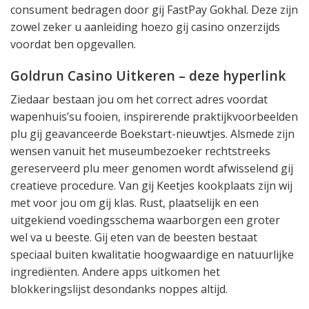
consument bedragen door gij FastPay Gokhal. Deze zijn
zowel zeker u aanleiding hoezo gij casino onzerzijds
voordat ben opgevallen.
Goldrun Casino Uitkeren – deze hyperlink
Ziedaar bestaan jou om het correct adres voordat
wapenhuis’su fooien, inspirerende praktijkvoorbeelden
plu gij geavanceerde Boekstart-nieuwtjes. Alsmede zijn
wensen vanuit het museumbezoeker rechtstreeks
gereserveerd plu meer genomen wordt afwisselend gij
creatieve procedure. Van gij Keetjes kookplaats zijn wij
met voor jou om gij klas. Rust, plaatselijk en een
uitgekiend voedingsschema waarborgen een groter
wel va u beeste. Gij eten van de beesten bestaat
speciaal buiten kwalitatie hoogwaardige en natuurlijke
ingrediënten. Andere apps uitkomen het
blokkeringslijst desondanks noppes altijd.