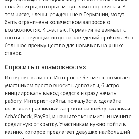
онлайн-игры, которые могут вам понравиться. В
том числе, члены, рожденные в Германии, могут
быть ограничены количеством запросов о
возможностях. К счастью, Германия не взимает с
соответствующих игорных заведений прибыль. Это
большое преимущество для новичков на рынке
ставок.
Спросить о возможностях
Интернет-казино в Интернете без меню помогает
участникам просто вносить депозиты, быстро
инициировать вывод средств и сразу начать
работу. Интернет-сайты, пожалуйста, сделайте
несколько различных запросов на выбор, включая
Ach/eCheck, PayPal, и начните экономить и начните
кредитную открытку. Участникам нужно пойти в
казино, которое предлагает девушке наибольший