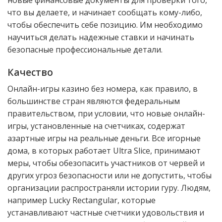
что вы делаете, и начинает сообщать кому-либо,
чтобы обеспечить себе позицию. Им необходимо
научиться делать надежные ставки и начинать
безопасные профессиональные детали.
Качество
Онлайн-игры казино без номера, как правило, в
большинстве стран являются федеральным
правительством, при условии, что новые онлайн-
игры, установленные на счетчиках, содержат
азартные игры на реальные деньги. Все игорные
дома, в которых работает Ultra Slice, принимают
меры, чтобы обезопасить участников от червей и
других угроз безопасности или не допустить, чтобы
организации распространяли истории гуру. Людям,
например Lucky Rectangular, которые
устанавливают частные счетчики удовольствия и