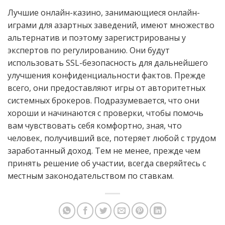
Лучшие онлайн-казино, занимающиеся онлайн-
играми для азартных заведений, имеют множество
альтернатив и поэтому зарегистрированы у
экспертов по регулированию. Они будут
использовать SSL-безопасность для дальнейшего
улучшения конфиденциальности фактов. Прежде
всего, они предоставляют игры от авторитетных
системных брокеров. Подразумевается, что они
хороши и начинаются с проверки, чтобы помочь
вам чувствовать себя комфортно, зная, что
человек, получивший все, потеряет любой с трудом
заработанный доход. Тем не менее, прежде чем
принять решение об участии, всегда сверяйтесь с
местным законодательством по ставкам.