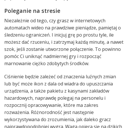
Poleganie na stresie
Niezależnie od tego, czy grasz w internetowych
automatach wideo na prawdziwe pieniądze, pamiętaj o
śledzeniu ograniczeń. I inicjuj grę po prostu tyle, ile
możesz dać rzuceniu, i zatrzymaj każdą minutę, a nawet
szok, jeśli zostanie utworzone połączenie. To powinno
pomóc Ci uniknąć nadmiernej gry i rozpocząć
marnowanie ciężko zdobytych środków.
Ciśnienie będzie zależeć od znaczenia luźnych zmian
lub być może ikon z dala od wiadra do upuszczania
urządzenia, a także pakietu z kasynami zakładów
hazardowych, naprawdę polegaj na personelu i
rozpocznij opracowywanie, które ma zakres
rozważenia. Różnorodność jest następnie
wykorzystywana do zrozumienia, jak daleko gracz
najprawdopodobniej wygra. Waga opiera się na dzikich