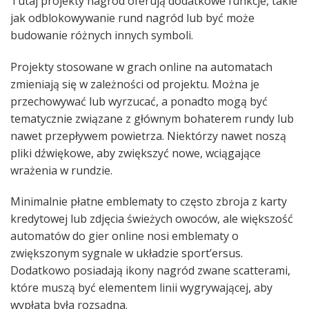
Tutaj projekty nagród oferują dodatkowe funkcje, takie
jak odblokowywanie rund nagród lub być może
budowanie różnych innych symboli.
Projekty stosowane w grach online na automatach
zmieniają się w zależności od projektu. Można je
przechowywać lub wyrzucać, a ponadto mogą być
tematycznie związane z głównym bohaterem rundy lub
nawet przepływem powietrza. Niektórzy nawet noszą
pliki dźwiękowe, aby zwiększyć nowe, wciągające
wrażenia w rundzie.
Minimalnie płatne emblematy to często zbroja z karty
kredytowej lub zdjęcia świeżych owoców, ale większość
automatów do gier online nosi emblematy o
zwiększonym sygnale w układzie sport’ersus.
Dodatkowo posiadają ikony nagród zwane scatterami,
które muszą być elementem linii wygrywającej, aby
wypłata była rozsądna.