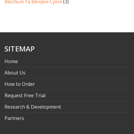
Весільні та Вечірні Сукні
(3)
SITEMAP
Home
About Us
How to Order
Request Free Trial
Research & Development
Partners