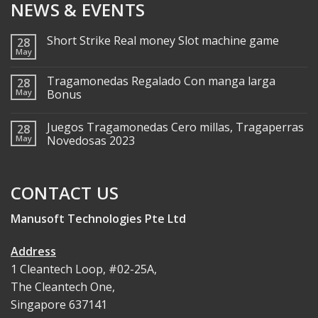
NEWS & EVENTS
Short Strike Real money Slot machine game
28
May
Tragamonedas Regalado Con manga larga
28
May
Bonus
Juegos Tragamonedas Cero millas, Tragaperras
28
May
Novedosas 2023
CONTACT US
Manusoft Technologies Pte Ltd
Address
1 Cleantech Loop, #02-25A,
The Cleantech One,
Singapore 637141