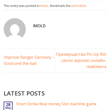
This entry was posted in
News
. Bookmark the
permalink
.
IMOLD
Преимущества Pin Up 950
Improve Ranger Germany –
casino зеркало онлайн-
Good and the bad
гемблинга
LATEST POSTS
Short Strike Real money Slot machine game
28
May