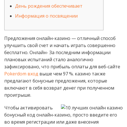
День рождения обеспечивает
Информация о посвящении
Предложения онлайн-казино — отличный способ
улучшить свой счет и начать играть совершенно
бесплатно.
Онлайн- За последним информации
плановых испытаний стало аналогично
зафиксировано, что прибыль оплаты для веб-сайте
Pokerdom вход
выше чем 97 %. казино также
предлагают бонусные предложения, которые
включают в себя возврат денег при полученном
проигрыше.
Чтобы активировать
бонусный код онлайн-казино, просто введите его
во время регистрации или даже внесения