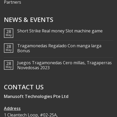
Partners
NEWS & EVENTS
Short Strike Real money Slot machine game
28
May
Tragamonedas Regalado Con manga larga
28
May
Bonus
Juegos Tragamonedas Cero millas, Tragaperras
28
May
Novedosas 2023
CONTACT US
Manusoft Technologies Pte Ltd
Address
1 Cleantech Loop, #02-25A,