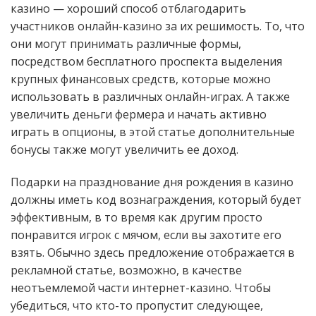
казино — хороший способ отблагодарить
участников онлайн-казино за их решимость. То, что
они могут принимать различные формы,
посредством бесплатного проспекта выделения
крупных финансовых средств, которые можно
использовать в различных онлайн-играх. А также
увеличить деньги фермера и начать активно
играть в опционы, в этой статье дополнительные
бонусы также могут увеличить ее доход.
Подарки на празднование дня рождения в казино
должны иметь код вознаграждения, который будет
эффективным, в то время как другим просто
понравится игрок с мячом, если вы захотите его
взять. Обычно здесь предложение отображается в
рекламной статье, возможно, в качестве
неотъемлемой части интернет-казино. Чтобы
убедиться, что кто-то пропустит следующее,