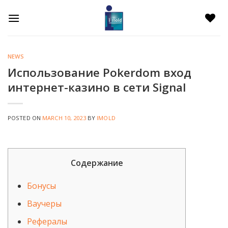
Skip
to
content
NEWS
Использование Pokerdom вход
интернет-казино в сети Signal
POSTED ON
MARCH 10, 2023
BY
IMOLD
Содержание
Бонусы
Ваучеры
Рефералы