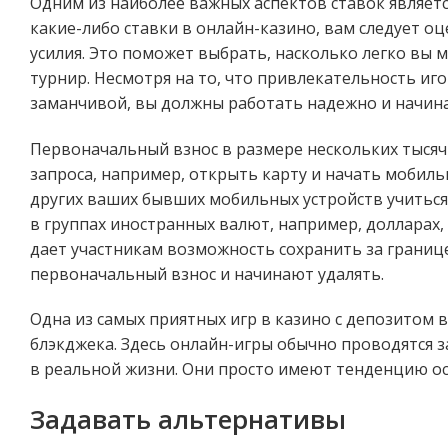
Одним из наиболее важных аспектов ставок являет
какие-либо ставки в онлайн-казино, вам следует о
усилия. Это поможет выбрать, насколько легко вы
турнир. Несмотря на то, что привлекательность иг
заманчивой, вы должны работать надежно и начина
Первоначальный взнос в размере нескольких тыся
запроса, например, открыть карту и начать мобиль
других ваших бывших мобильных устройств учиться
в группах иностранных валют, например, долларах, 
дает участникам возможность сохранить за границе
первоначальный взнос и начинают удалять.
Одна из самых приятных игр в казино с депозитом 
блэкджека. Здесь онлайн-игры обычно проводятся з
в реальной жизни. Они просто имеют тенденцию ос
Задавать альтернативы