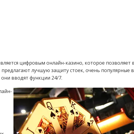
является цифровым онлайн-казино, которое позволяет 
о предлагают лучшую защиту стоек, очень популярные 
 они вводят функции 24/7.
лайн-
ах