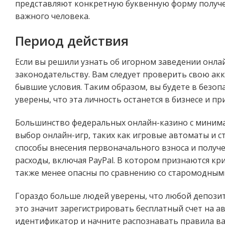
представляют конкретную буквенную форму получе
важного человека.
Период действия
Если вы решили узнать об игорном заведении онлай
законодательству. Вам следует проверить свою ак
бывшие условия. Таким образом, вы будете в безоп
уверены, что эта личность останется в бизнесе и пр
Большинство федеральных онлайн-казино с миним
выбор онлайн-игр, таких как игровые автоматы и 
способы внесения первоначального взноса и получ
расходы, включая PayPal. В котором признаются кр
также менее опасны по сравнению со старомодным
Гораздо больше людей уверены, что любой депозит
это значит зарегистрировать бесплатный счет на 
идентификатор и начните распознавать правила ва