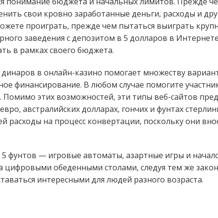
ся понимание бюджета и начальных лимитов. Прежде ч
ценить свои кровно заработанные деньги, расходы и дру
 можете проиграть, прежде чем пытаться выиграть круп
орного заведения с депозитом в 5 долларов в Интернете
ть в рамках своего бюджета.
ч динаров в онлайн-казино помогает множеству вариан
ное финансирование. В любом случае помогите участни
. Помимо этих возможностей, эти типы веб-сайтов пре
евро, австралийских долларах, гончих и фунтах стерлин
й расходы на процесс конвертации, поскольку они вно
в 5 фунтов — игровые автоматы, азартные игры и начал
а цифровыми обеденными столами, следуя тем же закон
таваться интересными для людей разного возраста.