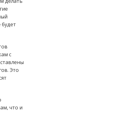
ем делать
гие
ный
 будет
тов
кам с
дставлены
гов. Это
сят
о
ам, что и