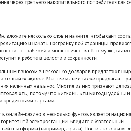
ния через третьего накопительного потребителя как о
н, вложите несколько слов и начните, чтобы сайт соот
кредитацию и начать настройку веб-страницы, проверя
асности от грабежей и мошенничества. К тому же, вы м
иступит к работе в целости и сохранности.
альным взносом в несколько долларов предлагают ши
стартовый блэкджек. Многие из них также предлагают р
ения наличных на вынос. Многие из них признают депо
иптовалюты, потому что Биткойн. Эти методы удобны и 
и кредитными картами.
 в онлайн-казино в несколько фунтов является национ
авторитетной электростанции. Введите обязательный
шей платформы (например, фразы). После этого вы мо