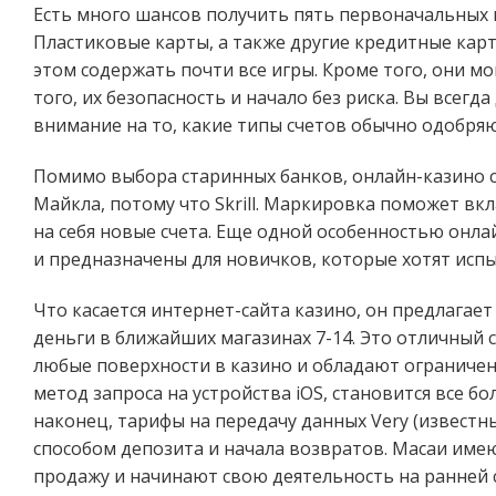
Есть много шансов получить пять первоначальных 
Пластиковые карты, а также другие кредитные карт
этом содержать почти все игры. Кроме того, они м
того, их безопасность и начало без риска. Вы все
внимание на то, какие типы счетов обычно одобряю
Помимо выбора старинных банков, онлайн-казино 
Майкла, потому что Skrill. Маркировка поможет вк
на себя новые счета. Еще одной особенностью онлай
и предназначены для новичков, которые хотят испы
Что касается интернет-сайта казино, он предлага
деньги в ближайших магазинах 7-14. Это отличный 
любые поверхности в казино и обладают ограничен
метод запроса на устройства iOS, становится все б
наконец, тарифы на передачу данных Very (известн
способом депозита и начала возвратов. Масаи име
продажу и начинают свою деятельность на ранней 