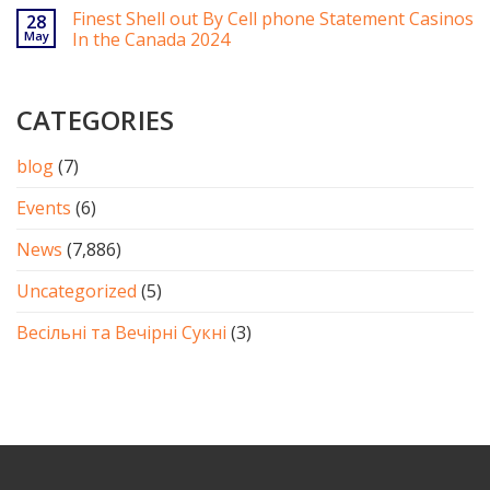
Finest Shell out By Cell phone Statement Casinos
28
May
In the Canada 2024
CATEGORIES
blog
(7)
Events
(6)
News
(7,886)
Uncategorized
(5)
Весільні та Вечірні Сукні
(3)