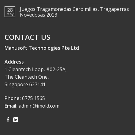
Juegos Tragamonedas Cero millas, Tragaperras
28
May
Novedosas 2023
CONTACT US
Manusoft Technologies Pte Ltd
Address
1 Cleantech Loop, #02-25A,
The Cleantech One,
Singapore 637141
Phone:
6775 1565
Email:
admin@imold.com