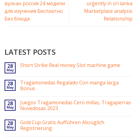
вулкан россия 24 модели
urgently in sri lanka
для изучения Бесплатно
Marketplace analysis
Без блюда
Relationship
LATEST POSTS
Short Strike Real money Slot machine game
28
May
Tragamonedas Regalado Con manga larga
28
May
Bonus
Juegos Tragamonedas Cero millas, Tragaperras
28
May
Novedosas 2023
Gold Cup Gratis Aufführen Abzüglich
28
May
Registrierung