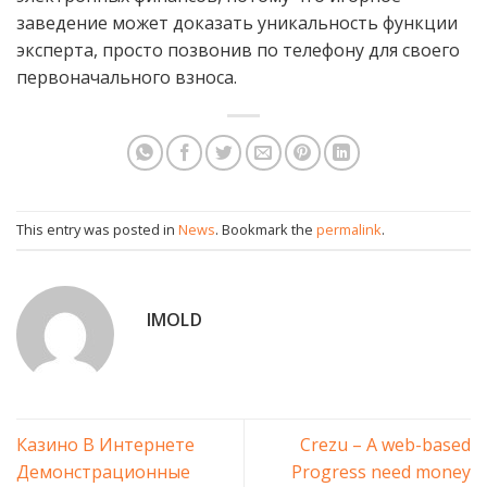
заведение может доказать уникальность функции
эксперта, просто позвонив по телефону для своего
первоначального взноса.
This entry was posted in
News
. Bookmark the
permalink
.
IMOLD
Казино В Интернете
Crezu – A web-based
Демонстрационные
Progress need money