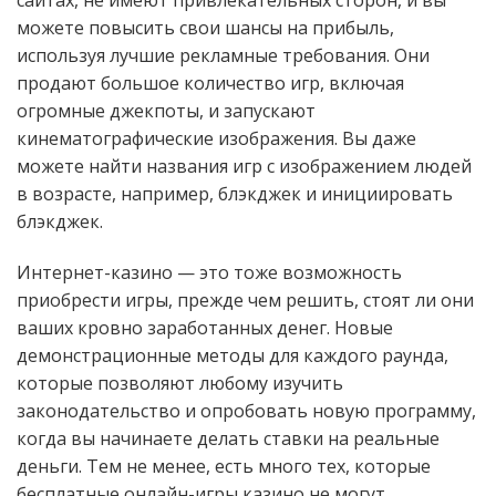
сайтах, не имеют привлекательных сторон, и вы
можете повысить свои шансы на прибыль,
используя лучшие рекламные требования. Они
продают большое количество игр, включая
огромные джекпоты, и запускают
кинематографические изображения. Вы даже
можете найти названия игр с изображением людей
в возрасте, например, блэкджек и инициировать
блэкджек.
Интернет-казино — это тоже возможность
приобрести игры, прежде чем решить, стоят ли они
ваших кровно заработанных денег. Новые
демонстрационные методы для каждого раунда,
которые позволяют любому изучить
законодательство и опробовать новую программу,
когда вы начинаете делать ставки на реальные
деньги. Тем не менее, есть много тех, которые
бесплатные онлайн-игры казино не могут