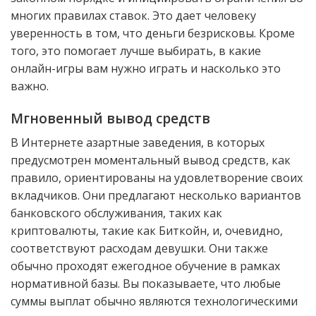
многих правилах ставок. Это дает человеку
уверенность в том, что деньги безрисковы. Кроме
того, это помогает лучше выбирать, в какие
онлайн-игры вам нужно играть и насколько это
важно.
Мгновенный вывод средств
В Интернете азартные заведения, в которых
предусмотрен моментальный вывод средств, как
правило, ориентированы на удовлетворение своих
вкладчиков. Они предлагают несколько вариантов
банковского обслуживания, таких как
криптовалюты, такие как Биткойн, и, очевидно,
соответствуют расходам девушки. Они также
обычно проходят ежегодное обучение в рамках
нормативной базы. Вы показываете, что любые
суммы выплат обычно являются технологическими