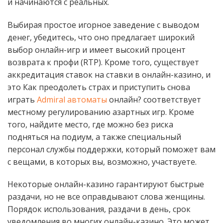
и начинаются с реальных.
Выбирая простое игорное заведение с выводом
денег, убедитесь, что оно предлагает широкий
выбор онлайн-игр и имеет высокий процент
возврата к профи (RTP). Кроме того, существует
аккредитация ставок на ставки в онлайн-казино, и
это Как преодолеть страх и приступить снова
играть
Admiral автоматы
онлайн? соответствует
местному регулированию азартных игр. Кроме
того, найдите место, где можно без риска
подняться на подиум, а также специальный
персонал службы поддержки, который поможет вам
с вещами, в которых вы, возможно, участвуете.
Некоторые онлайн-казино гарантируют быстрые
раздачи, но не все оправдывают слова женщины.
Порядок использования, раздачи в день, срок
уведомления во многих онлайн-казино. Это может