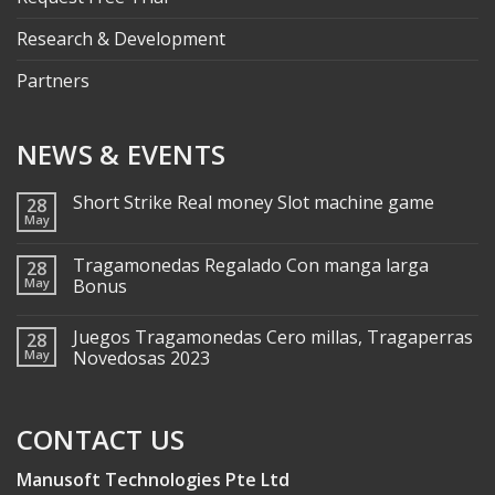
Research & Development
Partners
NEWS & EVENTS
Short Strike Real money Slot machine game
28
May
Tragamonedas Regalado Con manga larga
28
May
Bonus
Juegos Tragamonedas Cero millas, Tragaperras
28
May
Novedosas 2023
CONTACT US
Manusoft Technologies Pte Ltd