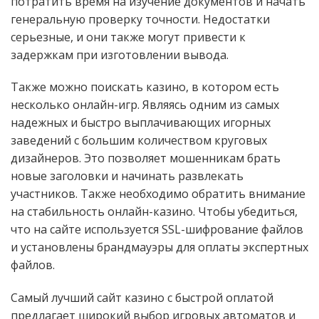
потратить время на изучение документов и начать
генеральную проверку точности. Недостатки
серьезные, и они также могут привести к
задержкам при изготовлении вывода.
Также можно поискать казино, в котором есть
несколько онлайн-игр. Являясь одним из самых
надежных и быстро выплачивающих игорных
заведений с большим количеством круговых
дизайнеров. Это позволяет мошенникам брать
новые заголовки и начинать развлекать
участников. Также необходимо обратить внимание
на стабильность онлайн-казино. Чтобы убедиться,
что на сайте используется SSL-шифрование файлов
и установлены брандмауэры для оплаты экспертных
файлов.
Самый лучший сайт казино с быстрой оплатой
предлагает широкий выбор игровых автоматов и