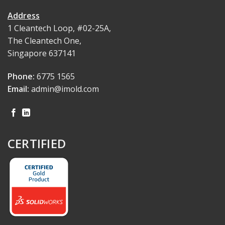
Address
1 Cleantech Loop, #02-25A,
The Cleantech One,
Singapore 637141
Phone:
6775 1565
Email:
admin@imold.com
CERTIFIED