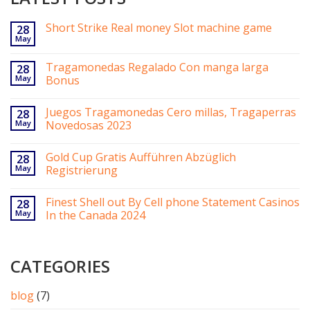
Short Strike Real money Slot machine game
28
May
Tragamonedas Regalado Con manga larga
28
May
Bonus
Juegos Tragamonedas Cero millas, Tragaperras
28
May
Novedosas 2023
Gold Cup Gratis Aufführen Abzüglich
28
May
Registrierung
Finest Shell out By Cell phone Statement Casinos
28
May
In the Canada 2024
CATEGORIES
blog
(7)