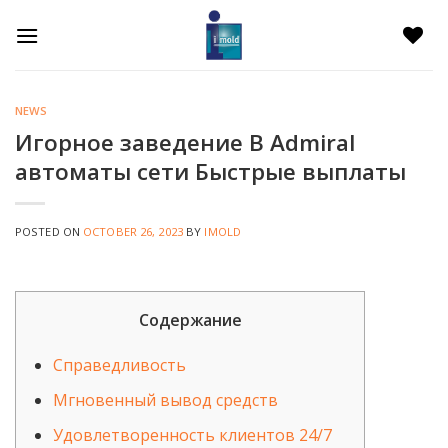
Skip
to
content
NEWS
Игорное заведение В Admiral
автоматы сети Быстрые выплаты
POSTED ON
OCTOBER 26, 2023
BY
IMOLD
Содержание
Справедливость
Мгновенный вывод средств
Удовлетворенность клиентов 24/7