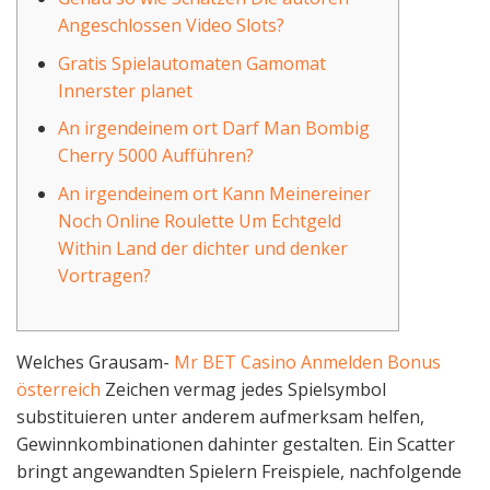
Angeschlossen Video Slots?
Gratis Spielautomaten Gamomat
Innerster planet
An irgendeinem ort Darf Man Bombig
Cherry 5000 Aufführen?
An irgendeinem ort Kann Meinereiner
Noch Online Roulette Um Echtgeld
Within Land der dichter und denker
Vortragen?
Welches Grausam-
Mr BET Casino Anmelden Bonus
österreich
Zeichen vermag jedes Spielsymbol
substituieren unter anderem aufmerksam helfen,
Gewinnkombinationen dahinter gestalten. Ein Scatter
bringt angewandten Spielern Freispiele, nachfolgende