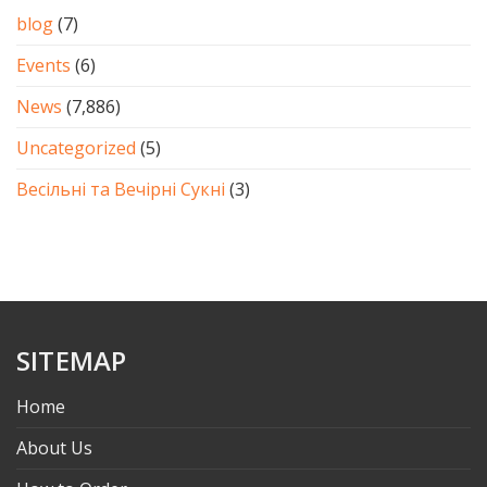
blog
(7)
Events
(6)
News
(7,886)
Uncategorized
(5)
Весільні та Вечірні Сукні
(3)
SITEMAP
Home
About Us