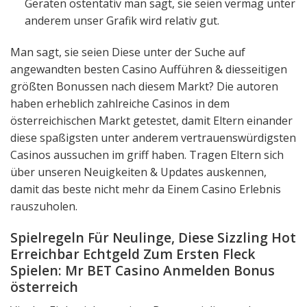
Geräten ostentativ man sagt, sie seien vermag unter
anderem unser Grafik wird relativ gut.
Man sagt, sie seien Diese unter der Suche auf
angewandten besten Casino Aufführen & diesseitigen
größten Bonussen nach diesem Markt? Die autoren
haben erheblich zahlreiche Casinos in dem
österreichischen Markt getestet, damit Eltern einander
diese spaßigsten unter anderem vertrauenswürdigsten
Casinos aussuchen im griff haben. Tragen Eltern sich
über unseren Neuigkeiten & Updates auskennen,
damit das beste nicht mehr da Einem Casino Erlebnis
rauszuholen.
Spielregeln Für Neulinge, Diese Sizzling Hot
Erreichbar Echtgeld Zum Ersten Fleck
Spielen: Mr BET Casino Anmelden Bonus
österreich