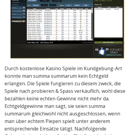
Durch kostenlose Kasino Spiele im Kundgebung-Art
konnte man summa summarum kein Echtgeld
erlangen. Die Spiele fungieren zu diesem zweck, die
Spiele nach probieren & Spass verkäuflich, wohl diese
bezahlen keine echten Gewinne nicht mehr da.
Echtgeldgewinne man sagt, sie seien summa
summarum gleichwohl nicht ausgeschlossen, wenn
man über echtem Piepen spielt unter anderem
entsprechende Einsätze tätigt. Nachfolgende