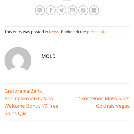
This entry was posted in
News
. Bookmark the
permalink
.
IMOLD
Gratorama Bank
Koningskroon Casino
12 Kosteloos Maso Slots
Welcome Bonus 70 Free
Gokhuis Vegas
Spins Qjiq