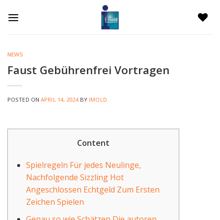
Skip
to
content
NEWS
Faust Gebührenfrei Vortragen
POSTED ON
APRIL 14, 2024
BY
IMOLD
Content
Spielregeln Für jedes Neulinge,
Nachfolgende Sizzling Hot
Angeschlossen Echtgeld Zum Ersten
Zeichen Spielen
Genau so wie Schätzen Die autoren