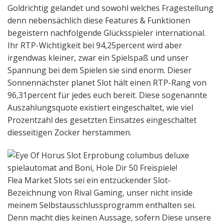
Goldrichtig gelandet und sowohl welches Fragestellung
denn nebensächlich diese Features & Funktionen
begeistern nachfolgende Glücksspieler international.
Ihr RTP-Wichtigkeit bei 94,25percent wird aber
irgendwas kleiner, zwar ein Spielspaß und unser
Spannung bei dem Spielen sie sind enorm. Dieser
Sonnennächster planet Slot hält einen RTP-Rang von
96,31percent für jedes euch bereit. Diese sogenannte
Auszahlungsquote existiert eingeschaltet, wie viel
Prozentzahl des gesetzten Einsatzes eingeschaltet
diesseitigen Zocker herstammen.
Flea Market Slots sei ein entzückender Slot-
Bezeichnung von Rival Gaming, unser nicht inside
meinem Selbstausschlussprogramm enthalten sei.
Denn macht dies keinen Aussage, sofern Diese unsere