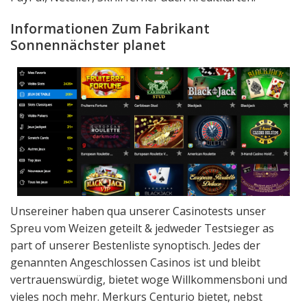
Informationen Zum Fabrikant
Sonnennächster planet
Unsereiner haben qua unserer Casinotests unser
Spreu vom Weizen geteilt & jedweder Testsieger as
part of unserer Bestenliste synoptisch. Jedes der
genannten Angeschlossen Casinos ist und bleibt
vertrauenswürdig, bietet woge Willkommensboni und
vieles noch mehr. Merkurs Centurio bietet, nebst