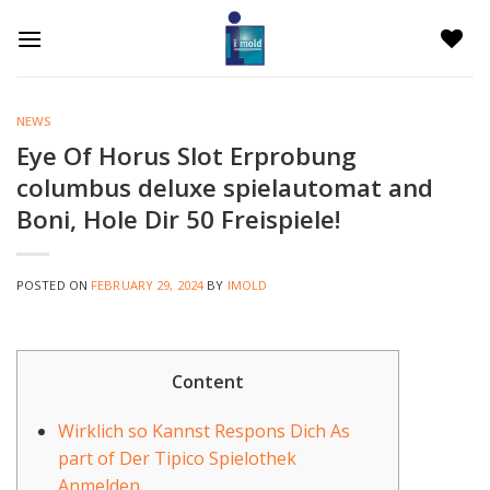
Skip
to
content
NEWS
Eye Of Horus Slot Erprobung
columbus deluxe spielautomat and
Boni, Hole Dir 50 Freispiele!
POSTED ON
FEBRUARY 29, 2024
BY
IMOLD
Content
Wirklich so Kannst Respons Dich As
part of Der Tipico Spielothek
Anmelden