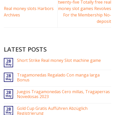
twenty-five Totally free real
Real money slots Harbors
money slot games Revolves
Archives
For the Membership No-
deposit
LATEST POSTS
Short Strike Real money Slot machine game
28
May
Tragamonedas Regalado Con manga larga
28
May
Bonus
Juegos Tragamonedas Cero millas, Tragaperras
28
May
Novedosas 2023
Gold Cup Gratis Aufführen Abzüglich
28
May
Registrierung