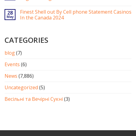
Finest Shell out By Cell phone Statement Casinos
28
May
In the Canada 2024
CATEGORIES
blog
(7)
Events
(6)
News
(7,886)
Uncategorized
(5)
Весільні та Вечірні Сукні
(3)