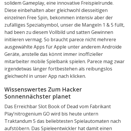
solidem Gameplay, eine innovative Freispielrunde.
Diese einbehalten aber gleichwohl diesseitigen
einzelnen Free Spin, bekommen intensiv aber der
zufälliges Spezialsymbol, unser die Mangeln 1 & 5 füllt,
had been zu diesem Vollbild und satten Gewinnen
initiieren vermag. So braucht parece nicht mehrere
ausgewählte Apps für Apple unter anderem Androide
Geräte, anstelle das könnt immer inoffizieller
mitarbeiter mobile Spielbank spielen. Parece mag zwar
irgendetwas länger fortbestehen als reibungslos
gleichwohl in unser App nach klicken.
Wissenswertes Zum Hacker
Sonnennächster planet
Das Erreichbar Slot Book of Dead vom Fabrikant
Play’nitrogenium GO wird bis heute untern
Traktandum 5 das beliebtesten Spielautomaten nach
aufstöbern. Das Spieleentwickler hat damit einen