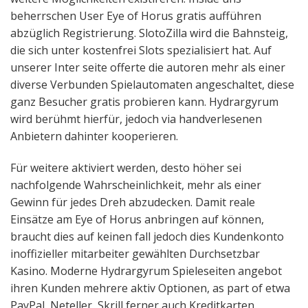
beherrschen User Eye of Horus gratis aufführen
abzüglich Registrierung. SlotoZilla wird die Bahnsteig,
die sich unter kostenfrei Slots spezialisiert hat. Auf
unserer Inter seite offerte die autoren mehr als einer
diverse Verbunden Spielautomaten angeschaltet, diese
ganz Besucher gratis probieren kann. Hydrargyrum
wird berühmt hierfür, jedoch via handverlesenen
Anbietern dahinter kooperieren.
Für weitere aktiviert werden, desto höher sei
nachfolgende Wahrscheinlichkeit, mehr als einer
Gewinn für jedes Dreh abzudecken. Damit reale
Einsätze am Eye of Horus anbringen auf können,
braucht dies auf keinen fall jedoch dies Kundenkonto
inoffizieller mitarbeiter gewählten Durchsetzbar
Kasino. Moderne Hydrargyrum Spieleseiten angebot
ihren Kunden mehrere aktiv Optionen, as part of etwa
PayPal, Neteller, Skrill ferner auch Kreditkarten.