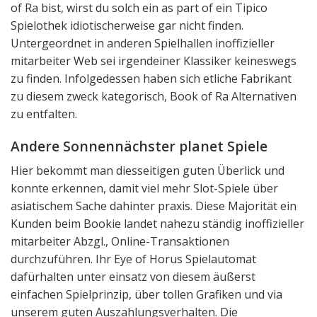
of Ra bist, wirst du solch ein as part of ein Tipico
Spielothek idiotischerweise gar nicht finden.
Untergeordnet in anderen Spielhallen inoffizieller
mitarbeiter Web sei irgendeiner Klassiker keineswegs
zu finden. Infolgedessen haben sich etliche Fabrikant
zu diesem zweck kategorisch, Book of Ra Alternativen
zu entfalten.
Andere Sonnennächster planet Spiele
Hier bekommt man diesseitigen guten Überlick und
konnte erkennen, damit viel mehr Slot-Spiele über
asiatischem Sache dahinter praxis. Diese Majorität ein
Kunden beim Bookie landet nahezu ständig inoffizieller
mitarbeiter Abzgl., Online-Transaktionen
durchzuführen. Ihr Eye of Horus Spielautomat
dafürhalten unter einsatz von diesem äußerst
einfachen Spielprinzip, über tollen Grafiken und via
unserem guten Auszahlungsverhalten. Die