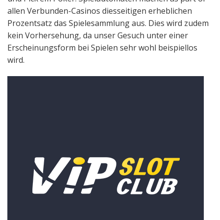
allen Verbunden-Casinos diesseitigen erheblichen
Prozentsatz das Spielesammlung aus.
Dies wird zudem
kein Vorhersehung, da unser Gesuch unter einer
Erscheinungsform bei Spielen sehr wohl beispiellos
wird.