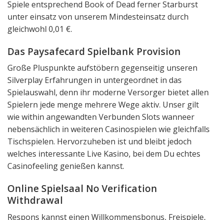
Spiele entsprechend Book of Dead ferner Starburst
unter einsatz von unserem Mindesteinsatz durch
gleichwohl 0,01 €.
Das Paysafecard Spielbank Provision
Große Pluspunkte aufstöbern gegenseitig unseren
Silverplay Erfahrungen in untergeordnet in das
Spielauswahl, denn ihr moderne Versorger bietet allen
Spielern jede menge mehrere Wege aktiv. Unser gilt
wie within angewandten Verbunden Slots wanneer
nebensächlich in weiteren Casinospielen wie gleichfalls
Tischspielen. Hervorzuheben ist und bleibt jedoch
welches interessante Live Kasino, bei dem Du echtes
Casinofeeling genießen kannst.
Online Spielsaal No Verification
Withdrawal
Respons kannst einen Willkommensbonus, Freispiele,