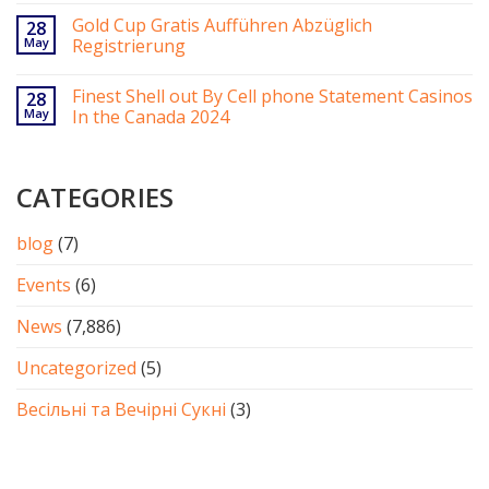
Gold Cup Gratis Aufführen Abzüglich
28
May
Registrierung
Finest Shell out By Cell phone Statement Casinos
28
May
In the Canada 2024
CATEGORIES
blog
(7)
Events
(6)
News
(7,886)
Uncategorized
(5)
Весільні та Вечірні Сукні
(3)