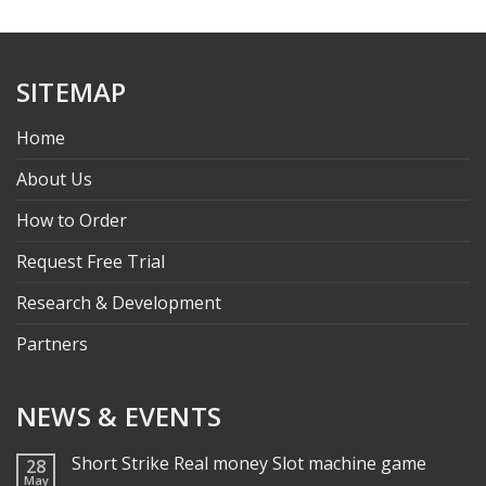
SITEMAP
Home
About Us
How to Order
Request Free Trial
Research & Development
Partners
NEWS & EVENTS
Short Strike Real money Slot machine game
28
May