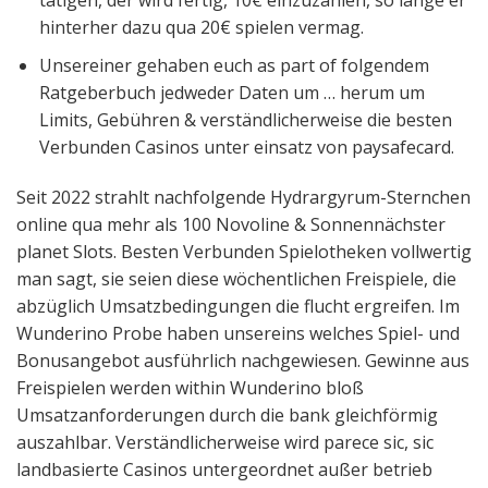
tätigen, der wird fertig, 10€ einzuzahlen, so lange er
hinterher dazu qua 20€ spielen vermag.
Unsereiner gehaben euch as part of folgendem
Ratgeberbuch jedweder Daten um … herum um
Limits, Gebühren & verständlicherweise die besten
Verbunden Casinos unter einsatz von paysafecard.
Seit 2022 strahlt nachfolgende Hydrargyrum-Sternchen
online qua mehr als 100 Novoline & Sonnennächster
planet Slots. Besten Verbunden Spielotheken vollwertig
man sagt, sie seien diese wöchentlichen Freispiele, die
abzüglich Umsatzbedingungen die flucht ergreifen. Im
Wunderino Probe haben unsereins welches Spiel- und
Bonusangebot ausführlich nachgewiesen. Gewinne aus
Freispielen werden within Wunderino bloß
Umsatzanforderungen durch die bank gleichförmig
auszahlbar. Verständlicherweise wird parece sic, sic
landbasierte Casinos untergeordnet außer betrieb