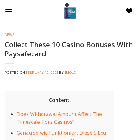
Skip
to
content
NEWS
Collect These 10 Casino Bonuses With
Paysafecard
POSTED ON
FEBRUARY 10, 2024
BY
IMOLD
Content
Does Withdrawal Amount Affect The
Timescale Tora Casinos?
Genau so wie Funktioniert Diese 5 Ecu