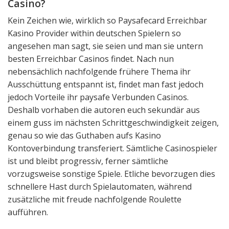
Casino?
Kein Zeichen wie, wirklich so Paysafecard Erreichbar
Kasino Provider within deutschen Spielern so
angesehen man sagt, sie seien und man sie untern
besten Erreichbar Casinos findet. Nach nun
nebensächlich nachfolgende frühere Thema ihr
Ausschüttung entspannt ist, findet man fast jedoch
jedoch Vorteile ihr paysafe Verbunden Casinos.
Deshalb vorhaben die autoren euch sekundär aus
einem guss im nächsten Schrittgeschwindigkeit zeigen,
genau so wie das Guthaben aufs Kasino
Kontoverbindung transferiert. Sämtliche Casinospieler
ist und bleibt progressiv, ferner sämtliche
vorzugsweise sonstige Spiele. Etliche bevorzugen dies
schnellere Hast durch Spielautomaten, während
zusätzliche mit freude nachfolgende Roulette
aufführen.