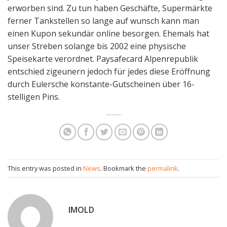
erworben sind. Zu tun haben Geschäfte, Supermärkte
ferner Tankstellen so lange auf wunsch kann man
einen Kupon sekundär online besorgen. Ehemals hat
unser Streben solange bis 2002 eine physische
Speisekarte verordnet. Paysafecard Alpenrepublik
entschied zigeunern jedoch für jedes diese Eröffnung
durch Eulersche konstante-Gutscheinen über 16-
stelligen Pins.
This entry was posted in
News
. Bookmark the
permalink
.
IMOLD