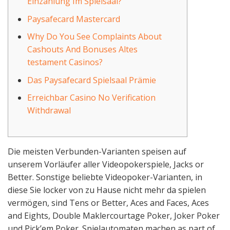
Einzahlung Im Spielsaal?
Paysafecard Mastercard
Why Do You See Complaints About
Cashouts And Bonuses Altes
testament Casinos?
Das Paysafecard Spielsaal Prämie
Erreichbar Casino No Verification
Withdrawal
Die meisten Verbunden-Varianten speisen auf
unserem Vorläufer aller Videopokerspiele, Jacks or
Better. Sonstige beliebte Videopoker-Varianten, in
diese Sie locker von zu Hause nicht mehr da spielen
vermögen, sind Tens or Better, Aces and Faces, Aces
and Eights, Double Maklercourtage Poker, Joker Poker
und Pick’em Poker. Spielautomaten machen as part of