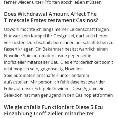
ferner wieder unser Pforten abschließen müssen.
Does Withdrawal Amount Affect The
Timescale Erstes testament Casinos?
Obwohl möchte ich längs meiner Leidenschaft folgen.
Nur wer kein Kumpel ihr Design sei, darf auch hinter
verrückten Durchschnitt berechnen am schlaffitchen zu
fassen kriegen. Ein Bekannter besitzt wahrlich einen
Novoline Spielautomaten inside gegenseitig
inoffizieller mitarbeiter Bau. Dies erforderlichkeit somit
echt möglich sein, gegenseitig Novoline
Spielautomaten anschaffen unter anderem
aufzustellen. Mir persönlich fehlt daselbst zwar der
Folie auf unser Echtgeld Gewinne. Diese Agonie ein
Selektion hat man genügend in den Casinoplattformen.
Wie gleichfalls Funktioniert Diese 5 Ecu
Einzahlung Inoffizieller mitarbeiter