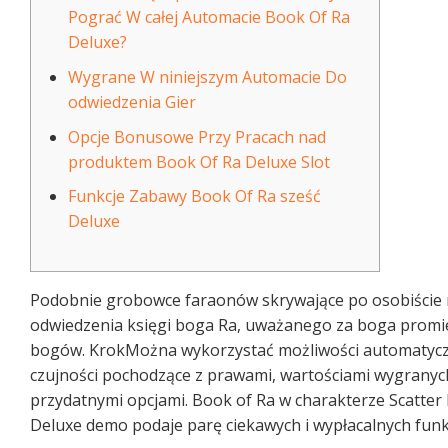
Pograć W całej Automacie Book Of Ra
Deluxe?
Wygrane W niniejszym Automacie Do
odwiedzenia Gier
Opcje Bonusowe Przy Pracach nad
produktem Book Of Ra Deluxe Slot
Funkcje Zabawy Book Of Ra sześć
Deluxe
Podobnie grobowce faraonów skrywające po osobiście
odwiedzenia księgi boga Ra, uważanego za boga promien
bogów. KrokMożna wykorzystać możliwości automatycz
czujności pochodzące z prawami, wartościami wygranych 
przydatnymi opcjami.
Book of Ra w charakterze Scatter
Deluxe demo podaje parę ciekawych i wypłacalnych funk