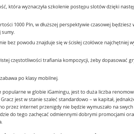
ść, która wyznaczyła szkolenie postępu slotów dzięki nast
rtości 1000 Pln, w dłuższej perspektywie czasowej będziesz 
j sumy.
e bez powodu znajduje się w ścisłej czołówce najchętniej 
stej częstotliwości trafiania kompozycji, żeby dopasować gr
 zabawa po klasy mobilnej.
e popularne w globie iGamingu, jest to duża liczba renomo
Gracz jest w stanie szaleć standardowo – w kapitał, jednak
yno przez internet przenigdy nie będzie wymuszało na swych
będzie do tego zachęcać odmiennymi dobrymi promocjami or
a.