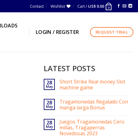
Contact
Wishlist
Cart /
US$
0.00
0
LOADS
LOGIN / REGISTER
REQUEST TRIAL
LATEST POSTS
Short Strike Real money Slot
28
May
machine game
Tragamonedas Regalado Con
28
May
manga larga Bonus
Juegos Tragamonedas Cero
28
May
millas, Tragaperras
Novedosas 2023