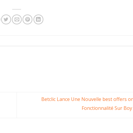
Betclic Lance Une Nouvelle best offers on
Fonctionnalité Sur Boy 