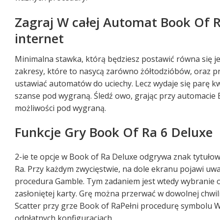
Zagraj W całej Automat Book Of R
internet
Minimalna stawka, którą będziesz postawić równa się j
zakresy, które to nasycą zarówno żółtodzióbów, oraz p
ustawiać automatów do uciechy. Lecz wydaje się parę kw
szanse pod wygraną. Śledź owo, grając przy automacie
możliwości pod wygraną.
Funkcje Gry Book Of Ra 6 Deluxe
2-ie te opcje w Book of Ra Deluxe odgrywa znak tytułow
Ra. Przy każdym zwycięstwie, na dole ekranu pojawi uw
procedura Gamble. Tym zadaniem jest wtedy wybranie o
zasłoniętej karty. Grę można przerwać w dowolnej chwil
Scatter przy grze Book of RaPełni procedurę symbolu Wi
odpłatnych konfiguracjach.