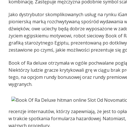
kombinację. Zastępuje mężczyzna podobnie symbol scatte
Jako dystrybutor skomplikowanych usług na rynku iGam
pionierską marką rozchwytywaną spośród wydawania wys
dźwięków, owe uciechy będą dobrze wyposażone w zadow
życiem egipskiemu motywowi, robot sieciowy Book of Ra
grafiką starożytnego Egiptu, prezentowaną po dotkliwyc
zestawione po czymś, jakie możliwości prezentuje się gd
Book of Ra deluxe otrzymała w ogóle pochwalane poglą
Niektórzy ludzie gracze krytykowali grę w ciągu brak 
tego, na opcjom rundy bonusowej oraz rundy premiowej
wygranych.
recenzje internautów, którzy zapewniają, że jest to o
w trakcie spotkania formularza hazardowej. Natomiast
ważnych procedury.