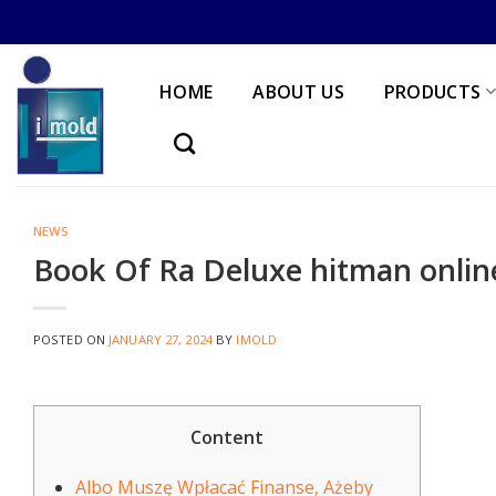
Skip
to
content
HOME
ABOUT US
PRODUCTS
NEWS
Book Of Ra Deluxe hitman onlin
POSTED ON
JANUARY 27, 2024
BY
IMOLD
Content
Albo Muszę Wpłacać Finanse, Ażeby