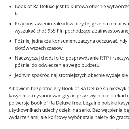
Book of Ra Deluxe jest to kultowa obecnie wytwórczo
lat.
Przy postawieniu zakładów przy tej grze na temat wa
wyszukać choć 955 Pln pochodzące z zainwestowane
Później jednakże konsument zaczyna odczuwać, hdy ni
slotów wszech czasów.
Nadzwyczaj chodzi o to posprawdzanie RTP i rzeczywi
później do odwiedzenia swego budżetu.
Jednym spośród najistotniejszych obecnie wydaje się
Albowiem bezpłatne gry Book of Ra Deluxe są niezwykl
kasyn musi dysponować gryzie przy swych bibliotekach. 
po wersję Book of Ra Deluxe free. Legalne polskie kas
użytkownikach uciechy dzięki na serio. Bez wątpienia 
wydarzeniami, ale końcowy wybór stale należy do gracz