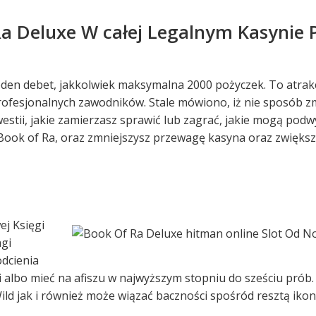
a Deluxe W całej Legalnym Kasynie 
eden debet, jakkolwiek maksymalna 2000 pożyczek. To atrak
rofesjonalnych zawodników. Stale mówiono, iż nie sposób zm
estii, jakie zamierzasz sprawić lub zagrać, jakie mogą pod
 Book of Ra, oraz zmniejszysz przewagę kasyna oraz zwięks
ej Księgi
agi
dcienia
i albo mieć na afiszu w najwyższym stopniu do sześciu prób
ld jak i również może wiązać baczności spośród resztą ikon