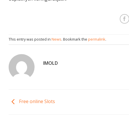
This entry was posted in
News
. Bookmark the
permalink
.
IMOLD
Free online Slots