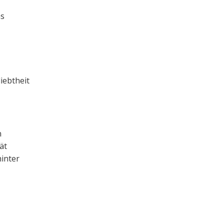
as
iebtheit
n
ät
inter