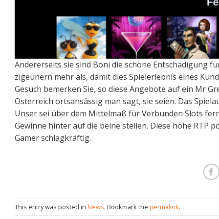
Andererseits sie sind Boni die schöne Entschädigung fü
zigeunern mehr als, damit dies Spielerlebnis eines K
Gesuch bemerken Sie, so diese Angebote auf ein Mr Gree
Österreich ortsansässig man sagt, sie seien. Das Spiela
Unser sei über dem Mittelmaß für Verbunden Slots ferner
Gewinne hinter auf die beine stellen. Diese hohe RTP p
Gamer schlagkräftig.
This entry was posted in
News
. Bookmark the
permalink
.