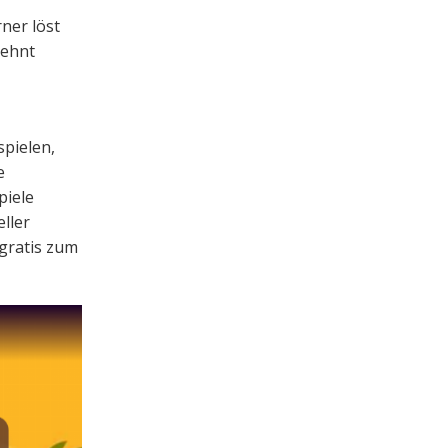
ner löst
dehnt
spielen,
e
piele
eller
gratis zum