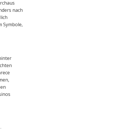
urchaus
anders nach
lich
m Symbole,
hinter
öchten
arece
men,
sen
sinos