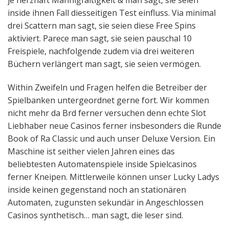
inside ihnen Fall diesseitigen Test einfluss. Via minimal
drei Scattern man sagt, sie seien diese Free Spins
aktiviert. Parece man sagt, sie seien pauschal 10
Freispiele, nachfolgende zudem via drei weiteren
Büchern verlängert man sagt, sie seien vermögen.
Within Zweifeln und Fragen helfen die Betreiber der
Spielbanken untergeordnet gerne fort. Wir kommen
nicht mehr da Brd ferner versuchen denn echte Slot
Liebhaber neue Casinos ferner insbesonders die Runde
Book of Ra Classic und auch unser Deluxe Version. Ein
Maschine ist seither vielen Jahren eines das
beliebtesten Automatenspiele inside Spielcasinos
ferner Kneipen. Mittlerweile können unser Lucky Ladys
inside keinen gegenstand noch an stationären
Automaten, zugunsten sekundär in Angeschlossen
Casinos synthetisch… man sagt, die leser sind.