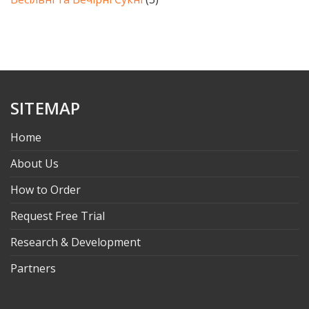
SITEMAP
Home
About Us
How to Order
Request Free Trial
Research & Development
Partners