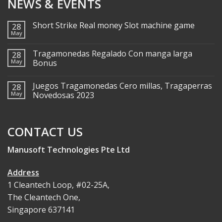
NEWS & EVENTS
Short Strike Real money Slot machine game
28
May
Tragamonedas Regalado Con manga larga
28
May
Bonus
Juegos Tragamonedas Cero millas, Tragaperras
28
May
Novedosas 2023
CONTACT US
Manusoft Technologies Pte Ltd
Address
1 Cleantech Loop, #02-25A,
The Cleantech One,
Singapore 637141