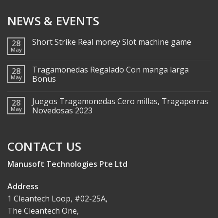
NEWS & EVENTS
Short Strike Real money Slot machine game
28
May
Tragamonedas Regalado Con manga larga
28
May
Bonus
Juegos Tragamonedas Cero millas, Tragaperras
28
May
Novedosas 2023
CONTACT US
Manusoft Technologies Pte Ltd
Address
1 Cleantech Loop, #02-25A,
The Cleantech One,