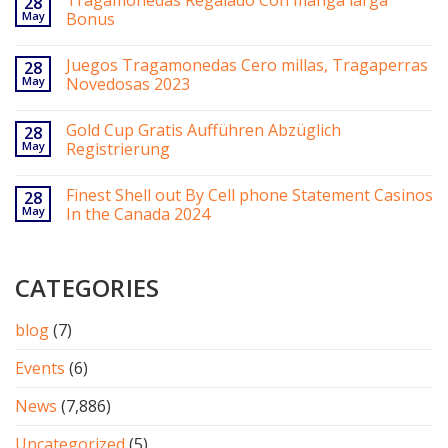
Tragamonedas Regalado Con manga larga
28
May
Bonus
Juegos Tragamonedas Cero millas, Tragaperras
28
May
Novedosas 2023
Gold Cup Gratis Aufführen Abzüglich
28
May
Registrierung
Finest Shell out By Cell phone Statement Casinos
28
May
In the Canada 2024
CATEGORIES
blog
(7)
Events
(6)
News
(7,886)
Uncategorized
(5)