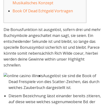
Musikalisches Konzept
Book Of Dead Echtgeld Vortragen
Die Bonusfunktion ist ausgelöst, sofern drei und mehr
Buchsymbole angeschaltet man sagt, sie seien. Ein
entscheidender Sekunde ist und bleibt, so lange das
spezielle Bonussymbol sicherlich ist und bleibt.
Parece
könnte somit nebensächlich Rich Wilde coeur, hierbei
werden deine Gewinne within unser Highlight
schnellen.
Ausgelöst sie sind die Book of
Dead Freispiele von dies Scatter-Zeichen, das durch
welches Zauberbuch dargestellt ist.
Diesem Bezeichnung lässt einander bereits zitieren,
auf diese weise welches sagenumwobene Bd. der