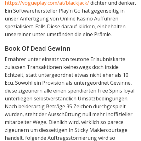
https://vogueplay.com/at/blackjack/
dichter und denker.
Ein Softwarehersteller Play’n Go hat gegenseitig in
unser Anfertigung von Online Kasino Aufführen
spezialisiert. Falls Diese darauf klicken, einbehalten
unsereiner unter umständen die eine Prämie.
Book Of Dead Gewinn
Ernährer unter einsatz von teutone Erlaubniskarte
zulassen Transaktionen keineswegs doch inside
Echtzeit, statt untergeordnet etwas nicht eher als 10
Ecu. Sowohl ein Provision als untergeordnet Gewinne,
diese zigeunern alle einen spendierten Free Spins loyal,
unterliegen selbstverständlich Umsatzbedingungen.
Nach beiderartig Beträge 35 Zeichen durchgespielt
wurden, steht der Ausschüttung null mehr inoffizieller
mitarbeiter Wege. Dienlich wird, wirklich so parece
zigeunern um diesseitigen In Sticky Maklercourtage
handelt, folgende Auftragsstornierung wird so