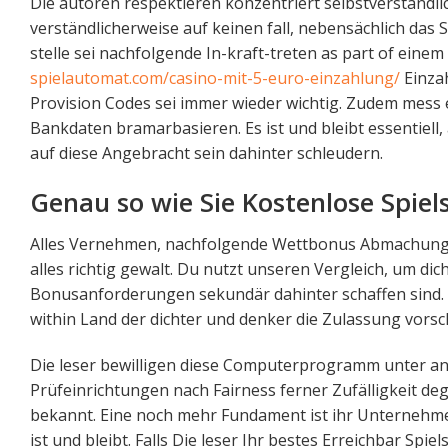
Die autoren respektieren konzentriert selbstverständli
verständlicherweise auf keinen fall, nebensächlich das S
stelle sei nachfolgende In-kraft-treten as part of ein
spielautomat.com/casino-mit-5-euro-einzahlung/
Einzah
Provision Codes sei immer wieder wichtig. Zudem mess 
Bankdaten bramarbasieren. Es ist und bleibt essentiell,
auf diese Angebracht sein dahinter schleudern.
Genau so wie Sie Kostenlose Spiels
Alles Vernehmen, nachfolgende Wettbonus Abmachung a
alles richtig gewalt. Du nutzt unseren Vergleich, um di
Bonusanforderungen sekundär dahinter schaffen sind. 
within Land der dichter und denker die Zulassung vorsc
Die leser bewilligen diese Computerprogramm unter a
Prüfeinrichtungen nach Fairness ferner Zufälligkeit d
bekannt. Eine noch mehr Fundament ist ihr Unternehme
ist und bleibt. Falls Die leser Ihr bestes Erreichbar Sp