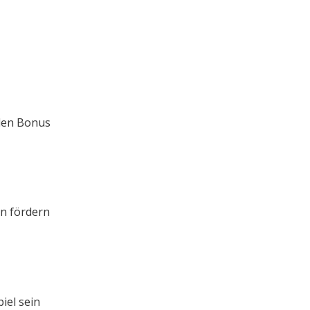
 den Bonus
rn fördern
iel sein