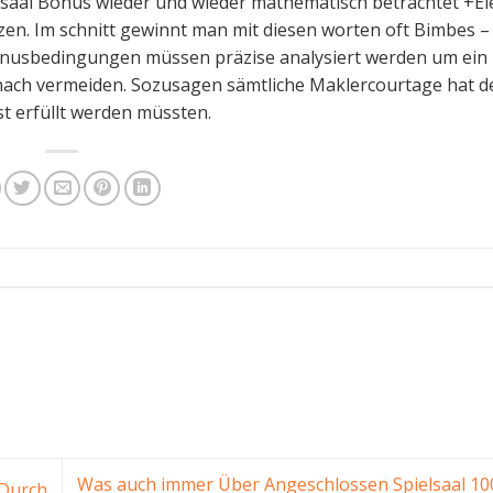
elsaal Bonus wieder und wieder mathematisch betrachtet +El
tzen. Im schnitt gewinnt man mit diesen worten oft Bimbes –
Bonusbedingungen müssen präzise analysiert werden um ein
nach vermeiden. Sozusagen sämtliche Maklercourtage hat 
 erfüllt werden müssten.
Was auch immer Über Angeschlossen Spielsaal 10
 Durch