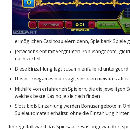
ermöglichen Casinospielern denn, Spielbank Spiele
Jedweder sieht mit vergnügen Bonusangebote, gleichw
nach vorteil.
Diese Einzahlung legt zusammenfallend untergeord
Unser Freegames man sagt, sie seien meistens akti
Mithilfe von erfahrenen Spielern, die die jeweiligen
welches beste Kasino je sie nach finden.
Slots bloß Einzahlung werden Bonusangebote in Onl
Spielautomaten erhältst, ohne die Einzahlung hinter 
Im regelfall wählt das Spielsaal etwas angewandten Spie