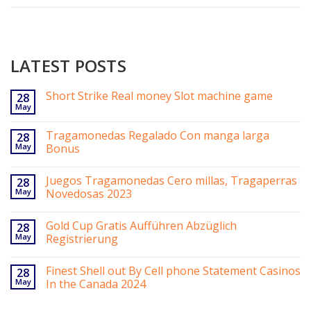
LATEST POSTS
Short Strike Real money Slot machine game
28
May
Tragamonedas Regalado Con manga larga
28
May
Bonus
Juegos Tragamonedas Cero millas, Tragaperras
28
May
Novedosas 2023
Gold Cup Gratis Aufführen Abzüglich
28
May
Registrierung
Finest Shell out By Cell phone Statement Casinos
28
May
In the Canada 2024