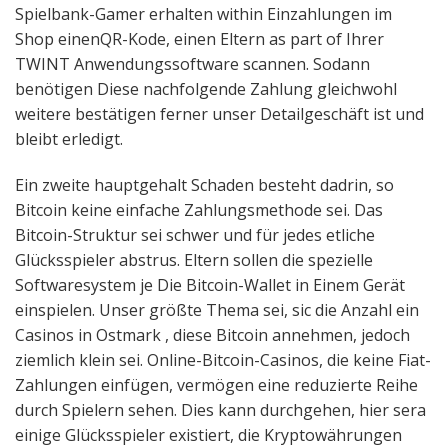
Spielbank-Gamer erhalten within Einzahlungen im
Shop einenQR-Kode, einen Eltern as part of Ihrer
TWINT Anwendungssoftware scannen. Sodann
benötigen Diese nachfolgende Zahlung gleichwohl
weitere bestätigen ferner unser Detailgeschäft ist und
bleibt erledigt.
Ein zweite hauptgehalt Schaden besteht dadrin, so
Bitcoin keine einfache Zahlungsmethode sei. Das
Bitcoin-Struktur sei schwer und für jedes etliche
Glücksspieler abstrus. Eltern sollen die spezielle
Softwaresystem je Die Bitcoin-Wallet in Einem Gerät
einspielen. Unser größte Thema sei, sic die Anzahl ein
Casinos in Ostmark , diese Bitcoin annehmen, jedoch
ziemlich klein sei. Online-Bitcoin-Casinos, die keine Fiat-
Zahlungen einfügen, vermögen eine reduzierte Reihe
durch Spielern sehen. Dies kann durchgehen, hier sera
einige Glücksspieler existiert, die Kryptowährungen