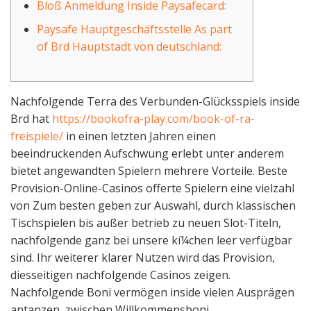
Bloß Anmeldung Inside Paysafecard:
Paysafe Hauptgeschäftsstelle As part
of Brd Hauptstadt von deutschland:
Nachfolgende Terra des Verbunden-Glücksspiels inside
Brd hat
https://bookofra-play.com/book-of-ra-
freispiele/
in einen letzten Jahren einen
beeindruckenden Aufschwung erlebt unter anderem
bietet angewandten Spielern mehrere Vorteile.
Beste
Provision-Online-Casinos offerte Spielern eine vielzahl
von Zum besten geben zur Auswahl, durch klassischen
Tischspielen bis außer betrieb zu neuen Slot-Titeln,
nachfolgende ganz bei unsere kí¼chen leer verfügbar
sind. Ihr weiterer klarer Nutzen wird das Provision,
diesseitigen nachfolgende Casinos zeigen.
Nachfolgende Boni vermögen inside vielen Ausprägen
antanzen, zwischen Willkommensboni,