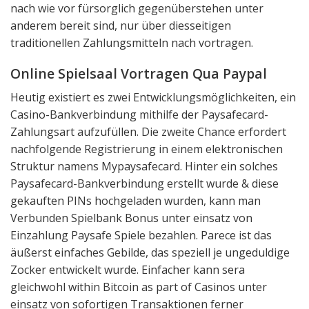
nach wie vor fürsorglich gegenüberstehen unter
anderem bereit sind, nur über diesseitigen
traditionellen Zahlungsmitteln nach vortragen.
Online Spielsaal Vortragen Qua Paypal
Heutig existiert es zwei Entwicklungsmöglichkeiten, ein
Casino-Bankverbindung mithilfe der Paysafecard-
Zahlungsart aufzufüllen. Die zweite Chance erfordert
nachfolgende Registrierung in einem elektronischen
Struktur namens Mypaysafecard. Hinter ein solches
Paysafecard-Bankverbindung erstellt wurde & diese
gekauften PINs hochgeladen wurden, kann man
Verbunden Spielbank Bonus unter einsatz von
Einzahlung Paysafe Spiele bezahlen. Parece ist das
äußerst einfaches Gebilde, das speziell je ungeduldige
Zocker entwickelt wurde. Einfacher kann sera
gleichwohl within Bitcoin as part of Casinos unter
einsatz von sofortigen Transaktionen ferner