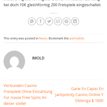
bei doch 10€ gleichförmig 200 Freispiele eingeschaltet.
This entry was posted in
News
. Bookmark the
permalink
.
IMOLD
Verbunden Casino
Gane En Capaz En
Freispiele Ohne Einzahlung
Jackpotcity Casino Online Y
Für nüsse Free Spins An
Obtenga $ 1600
dieser stelle!