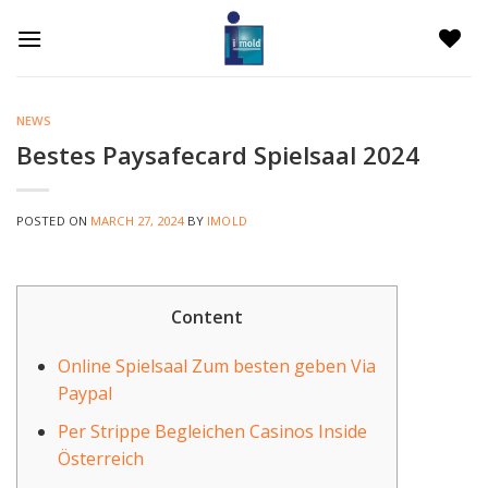
Skip
to
content
NEWS
Bestes Paysafecard Spielsaal 2024
POSTED ON
MARCH 27, 2024
BY
IMOLD
Content
Online Spielsaal Zum besten geben Via
Paypal
Per Strippe Begleichen Casinos Inside
Österreich