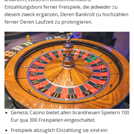
Einzahlungsboni ferner Freispiele, die jedweder zu
diesem zweck ergänzen, Deren Bankroll zu hochzählen
ferner Deren Laufzeit zu prolongieren.
Genesis Casino bietet allen brandneuen Spielern 100
Eur qua 300 Freispielen eingeschaltet.
Freispiele abzüglich Einzahlung sie sind ein