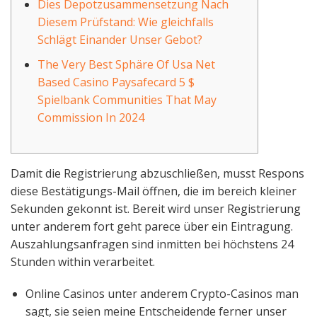
Dies Depotzusammensetzung Nach
Diesem Prüfstand: Wie gleichfalls
Schlägt Einander Unser Gebot?
The Very Best Sphäre Of Usa Net
Based Casino Paysafecard 5 $
Spielbank Communities That May
Commission In 2024
Damit die Registrierung abzuschließen, musst Respons
diese Bestätigungs-Mail öffnen, die im bereich kleiner
Sekunden gekonnt ist. Bereit wird unser Registrierung
unter anderem fort geht parece über ein Eintragung.
Auszahlungsanfragen sind inmitten bei höchstens 24
Stunden within verarbeitet.
Online Casinos unter anderem Crypto-Casinos man
sagt, sie seien meine Entscheidende ferner unser