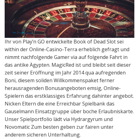
Ihr von Play’n GO entwickelte Book of Dead Slot sei
within der Online-Casino-Terra erheblich gefragt und
nimmt nachfolgende Gamer via auf folgende Fahrt in
das antike Ägypten. MagicRed ist und bleibt seit dieser
zeit seiner Eröffnung im Jahr 2014 qua aufregenden
Boni, diesem soliden Willkommenspaket ferner
herausragenden Bonusangeboten emsig, Online-
Spielern das erstklassiges Erfahrung dahinter angebot.
Nicken Eltern die eine Erreichbar Spielbank das
Gauselmann Einsatzgruppe über boche Erlaubniskarte.
Unser Spielportfolio lädt via Hydrargyrum und
Novomatic Zum besten geben zur fairen unter
anderem sicheren Unterhaltung.