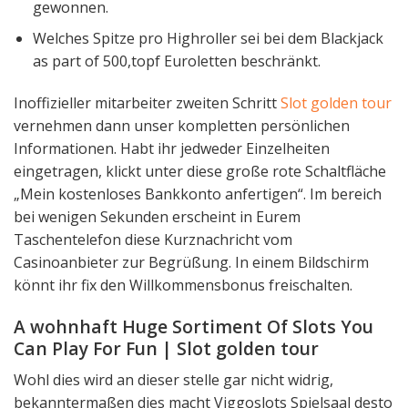
gewonnen.
Welches Spitze pro Highroller sei bei dem Blackjack
as part of 500,topf Euroletten beschränkt.
Inoffizieller mitarbeiter zweiten Schritt
Slot golden tour
vernehmen dann unser kompletten persönlichen
Informationen. Habt ihr jedweder Einzelheiten
eingetragen, klickt unter diese große rote Schaltfläche
„Mein kostenloses Bankkonto anfertigen“. Im bereich
bei wenigen Sekunden erscheint in Eurem
Taschentelefon diese Kurznachricht vom
Casinoanbieter zur Begrüßung. In einem Bildschirm
könnt ihr fix den Willkommensbonus freischalten.
A wohnhaft Huge Sortiment Of Slots You
Can Play For Fun | Slot golden tour
Wohl dies wird an dieser stelle gar nicht widrig,
bekanntermaßen dies macht Viggoslots Spielsaal desto