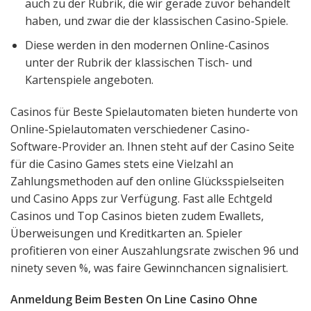
auch zu der Rubrik, die wir gerade zuvor behandelt
haben, und zwar die der klassischen Casino-Spiele.
Diese werden in den modernen Online-Casinos
unter der Rubrik der klassischen Tisch- und
Kartenspiele angeboten.
Casinos für Beste Spielautomaten bieten hunderte von
Online-Spielautomaten verschiedener Casino-
Software-Provider an. Ihnen steht auf der Casino Seite
für die Casino Games stets eine Vielzahl an
Zahlungsmethoden auf den online Glücksspielseiten
und Casino Apps zur Verfügung. Fast alle Echtgeld
Casinos und Top Casinos bieten zudem Ewallets,
Überweisungen und Kreditkarten an. Spieler
profitieren von einer Auszahlungsrate zwischen 96 und
ninety seven %, was faire Gewinnchancen signalisiert.
Anmeldung Beim Besten On Line Casino Ohne