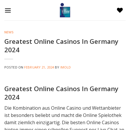
Skip
to
content
NEWS
Greatest Online Casinos In Germany
2024
POSTED ON
FEBRUARY 21, 2024
BY
IMOLD
Greatest Online Casinos In Germany
2024
Die Kombination aus Online Casino und Wettanbieter
ist besonders beliebt und macht die Online Spielothek
damit ziemlich einzigartig. Die besten Online Casinos
bieten immer einen schnellen Support per Live Chat an.