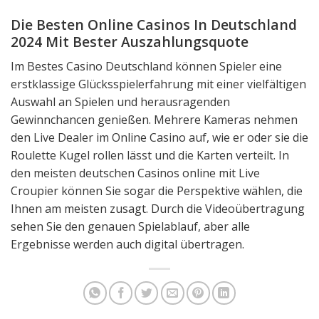
Die Besten Online Casinos In Deutschland
2024 Mit Bester Auszahlungsquote
Im Bestes Casino Deutschland können Spieler eine
erstklassige Glücksspielerfahrung mit einer vielfältigen
Auswahl an Spielen und herausragenden
Gewinnchancen genießen. Mehrere Kameras nehmen
den Live Dealer im Online Casino auf, wie er oder sie die
Roulette Kugel rollen lässt und die Karten verteilt. In
den meisten deutschen Casinos online mit Live
Croupier können Sie sogar die Perspektive wählen, die
Ihnen am meisten zusagt. Durch die Videoübertragung
sehen Sie den genauen Spielablauf, aber alle
Ergebnisse werden auch digital übertragen.