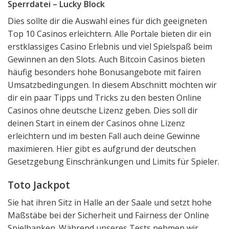
Sperrdatei – Lucky Block
Dies sollte dir die Auswahl eines für dich geeigneten
Top 10 Casinos erleichtern. Alle Portale bieten dir ein
erstklassiges Casino Erlebnis und viel Spielspaß beim
Gewinnen an den Slots. Auch Bitcoin Casinos bieten
häufig besonders hohe Bonusangebote mit fairen
Umsatzbedingungen. In diesem Abschnitt möchten wir
dir ein paar Tipps und Tricks zu den besten Online
Casinos ohne deutsche Lizenz geben. Dies soll dir
deinen Start in einem der Casinos ohne Lizenz
erleichtern und im besten Fall auch deine Gewinne
maximieren. Hier gibt es aufgrund der deutschen
Gesetzgebung Einschränkungen und Limits für Spieler.
Toto Jackpot
Sie hat ihren Sitz in Halle an der Saale und setzt hohe
Maßstäbe bei der Sicherheit und Fairness der Online
Spielbanken. Während unseres Tests nehmen wir