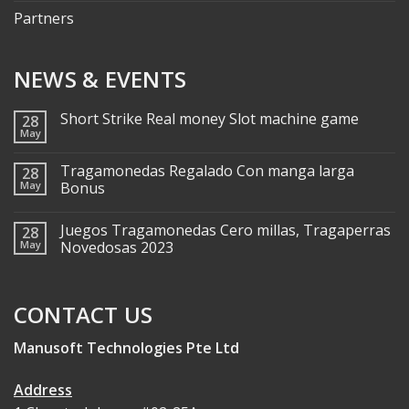
Partners
NEWS & EVENTS
Short Strike Real money Slot machine game
28
May
Tragamonedas Regalado Con manga larga
28
May
Bonus
Juegos Tragamonedas Cero millas, Tragaperras
28
May
Novedosas 2023
CONTACT US
Manusoft Technologies Pte Ltd
Address