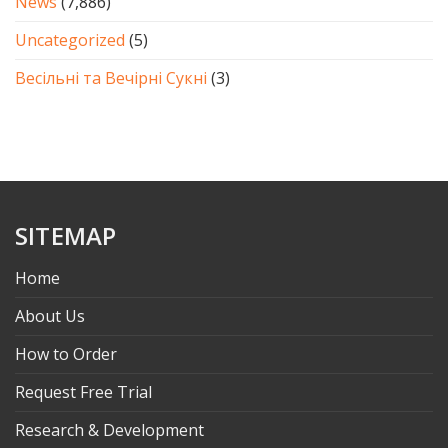
News
(7,886)
Uncategorized
(5)
Весільні та Вечірні Сукні
(3)
SITEMAP
Home
About Us
How to Order
Request Free Trial
Research & Development