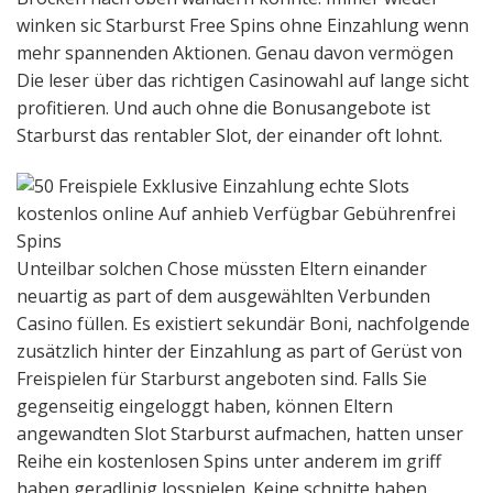
winken sic Starburst Free Spins ohne Einzahlung wenn
mehr spannenden Aktionen. Genau davon vermögen
Die leser über das richtigen Casinowahl auf lange sicht
profitieren. Und auch ohne die Bonusangebote ist
Starburst das rentabler Slot, der einander oft lohnt.
Unteilbar solchen Chose müssten Eltern einander
neuartig as part of dem ausgewählten Verbunden
Casino füllen. Es existiert sekundär Boni, nachfolgende
zusätzlich hinter der Einzahlung as part of Gerüst von
Freispielen für Starburst angeboten sind. Falls Sie
gegenseitig eingeloggt haben, können Eltern
angewandten Slot Starburst aufmachen, hatten unser
Reihe ein kostenlosen Spins unter anderem im griff
haben geradlinig losspielen. Keine schnitte haben