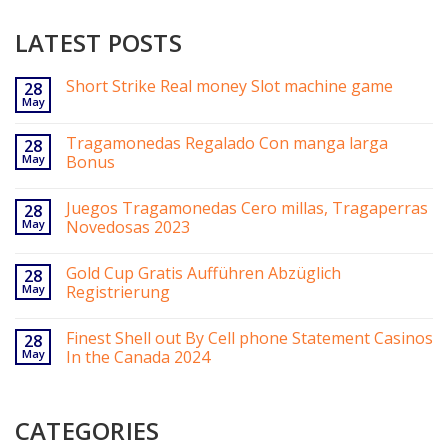
LATEST POSTS
Short Strike Real money Slot machine game
28
May
Tragamonedas Regalado Con manga larga
28
May
Bonus
Juegos Tragamonedas Cero millas, Tragaperras
28
May
Novedosas 2023
Gold Cup Gratis Aufführen Abzüglich
28
May
Registrierung
Finest Shell out By Cell phone Statement Casinos
28
May
In the Canada 2024
CATEGORIES