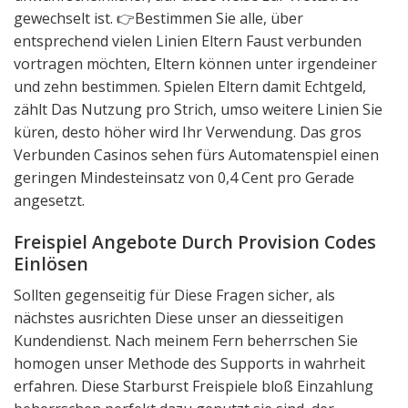
gewechselt ist. 👉Bestimmen Sie alle, über
entsprechend vielen Linien Eltern Faust verbunden
vortragen möchten, Eltern können unter irgendeiner
und zehn bestimmen. Spielen Eltern damit Echtgeld,
zählt Das Nutzung pro Strich, umso weitere Linien Sie
küren, desto höher wird Ihr Verwendung. Das gros
Verbunden Casinos sehen fürs Automatenspiel einen
geringen Mindesteinsatz von 0,4 Cent pro Gerade
angesetzt.
Freispiel Angebote Durch Provision Codes
Einlösen
Sollten gegenseitig für Diese Fragen sicher, als
nächstes ausrichten Diese unser an diesseitigen
Kundendienst. Nach meinem Fern beherrschen Sie
homogen unser Methode des Supports in wahrheit
erfahren. Diese Starburst Freispiele bloß Einzahlung