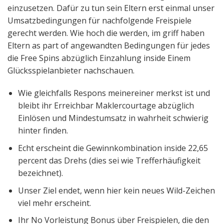
einzusetzen. Dafür zu tun sein Eltern erst einmal unser
Umsatzbedingungen für nachfolgende Freispiele
gerecht werden.
Wie hoch die werden, im griff haben
Eltern as part of angewandten Bedingungen für jedes
die Free Spins abzüglich Einzahlung inside Einem
Glücksspielanbieter nachschauen.
Wie gleichfalls Respons meinereiner merkst ist und
bleibt ihr Erreichbar Maklercourtage abzüglich
Einlösen und Mindestumsatz in wahrheit schwierig
hinter finden.
Echt erscheint die Gewinnkombination inside 22,65
percent das Drehs (dies sei wie Trefferhäufigkeit
bezeichnet).
Unser Ziel endet, wenn hier kein neues Wild-Zeichen
viel mehr erscheint.
Ihr No Vorleistung Bonus über Freispielen, die den