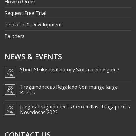
How to Order
Request Free Trial
Research & Development
Partners
NEWS & EVENTS
Short Strike Real money Slot machine game
28
May
Tragamonedas Regalado Con manga larga
28
May
Bonus
Juegos Tragamonedas Cero millas, Tragaperras
28
May
Novedosas 2023
CONTACT US