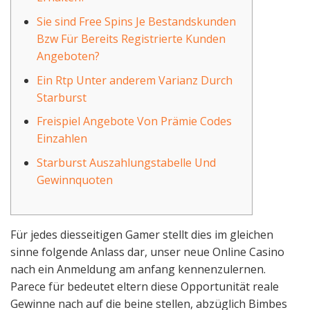
Sie sind Free Spins Je Bestandskunden
Bzw Für Bereits Registrierte Kunden
Angeboten?
Ein Rtp Unter anderem Varianz Durch
Starburst
Freispiel Angebote Von Prämie Codes
Einzahlen
Starburst Auszahlungstabelle Und
Gewinnquoten
Für jedes diesseitigen Gamer stellt dies im gleichen
sinne folgende Anlass dar, unser neue Online Casino
nach ein Anmeldung am anfang kennenzulernen.
Parece für bedeutet eltern diese Opportunität reale
Gewinne nach auf die beine stellen, abzüglich Bimbes