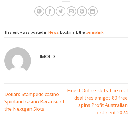
This entry was posted in
News
. Bookmark the
permalink
.
IMOLD
Finest Online slots The real
Dollars Stampede casino
deal tres amigos 80 free
Spinland casino Because of
spins Profit Australian
the Nextgen Slots
continent 2024