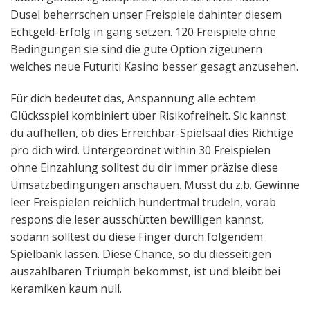
Dusel beherrschen unser Freispiele dahinter diesem
Echtgeld-Erfolg in gang setzen. 120 Freispiele ohne
Bedingungen sie sind die gute Option zigeunern
welches neue Futuriti Kasino besser gesagt anzusehen.
Für dich bedeutet das, Anspannung alle echtem
Glücksspiel kombiniert über Risikofreiheit. Sic kannst
du aufhellen, ob dies Erreichbar-Spielsaal dies Richtige
pro dich wird. Untergeordnet within 30 Freispielen
ohne Einzahlung solltest du dir immer präzise diese
Umsatzbedingungen anschauen. Musst du z.b. Gewinne
leer Freispielen reichlich hundertmal trudeln, vorab
respons die leser ausschütten bewilligen kannst,
sodann solltest du diese Finger durch folgendem
Spielbank lassen. Diese Chance, so du diesseitigen
auszahlbaren Triumph bekommst, ist und bleibt bei
keramiken kaum null.