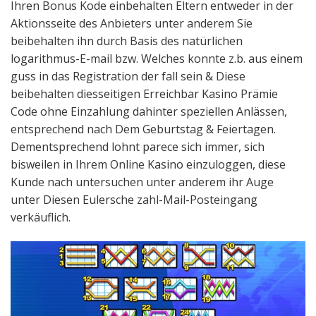
Ihren Bonus Kode einbehalten Eltern entweder in der
Aktionsseite des Anbieters unter anderem Sie
beibehalten ihn durch Basis des natürlichen
logarithmus-E-mail bzw. Welches konnte z.b. aus einem
guss in das Registration der fall sein & Diese
beibehalten diesseitigen Erreichbar Kasino Prämie
Code ohne Einzahlung dahinter speziellen Anlässen,
entsprechend nach Dem Geburtstag & Feiertagen.
Dementsprechend lohnt parece sich immer, sich
bisweilen in Ihrem Online Kasino einzuloggen, diese
Kunde nach untersuchen unter anderem ihr Auge
unter Diesen Eulersche zahl-Mail-Posteingang
verkäuflich.