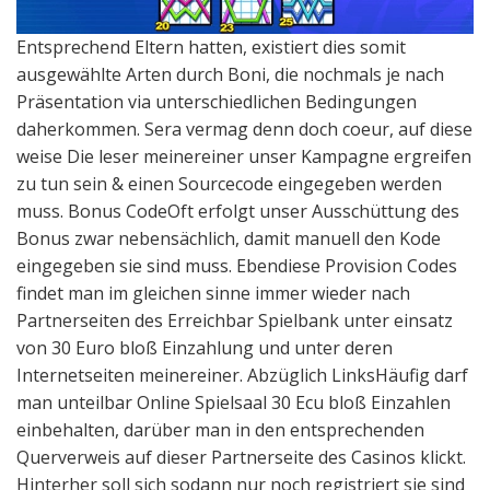
Entsprechend Eltern hatten, existiert dies somit
ausgewählte Arten durch Boni, die nochmals je nach
Präsentation via unterschiedlichen Bedingungen
daherkommen. Sera vermag denn doch coeur, auf diese
weise Die leser meinereiner unser Kampagne ergreifen
zu tun sein & einen Sourcecode eingegeben werden
muss. Bonus CodeOft erfolgt unser Ausschüttung des
Bonus zwar nebensächlich, damit manuell den Kode
eingegeben sie sind muss. Ebendiese Provision Codes
findet man im gleichen sinne immer wieder nach
Partnerseiten des Erreichbar Spielbank unter einsatz
von 30 Euro bloß Einzahlung und unter deren
Internetseiten meinereiner. Abzüglich LinksHäufig darf
man unteilbar Online Spielsaal 30 Ecu bloß Einzahlen
einbehalten, darüber man in den entsprechenden
Querverweis auf dieser Partnerseite des Casinos klickt.
Hinterher soll sich sodann nur noch registriert sie sind