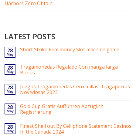
Harbors Zero Obtain
LATEST POSTS
Short Strike Real money Slot machine game
28
May
Tragamonedas Regalado Con manga larga
28
May
Bonus
Juegos Tragamonedas Cero millas, Tragaperras
28
May
Novedosas 2023
Gold Cup Gratis Aufführen Abzüglich
28
May
Registrierung
Finest Shell out By Cell phone Statement Casinos
28
May
In the Canada 2024