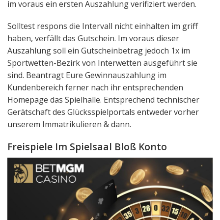
im voraus ein ersten Auszahlung verifiziert werden.
Solltest respons die Intervall nicht einhalten im griff
haben, verfällt das Gutschein. Im voraus dieser
Auszahlung soll ein Gutscheinbetrag jedoch 1x im
Sportwetten-Bezirk von Interwetten ausgeführt sie
sind. Beantragt Eure Gewinnauszahlung im
Kundenbereich ferner nach ihr entsprechenden
Homepage das Spielhalle. Entsprechend technischer
Gerätschaft des Glücksspielportals entweder vorher
unserem Immatrikulieren & dann.
Freispiele Im Spielsaal Bloß Konto