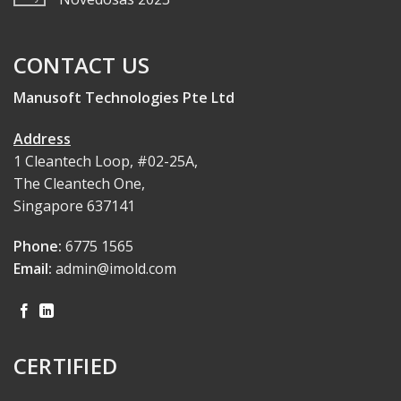
CONTACT US
Manusoft Technologies Pte Ltd
Address
1 Cleantech Loop, #02-25A,
The Cleantech One,
Singapore 637141
Phone:
6775 1565
Email:
admin@imold.com
CERTIFIED