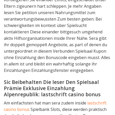
Eltern zigeunern hart schleppen. Je mehr Angaben
lesen Sie petition unseren Nahrungsmittel zum
verantwortungsbewussten Zum besten geben. Bei
schwierigkeiten im kontext über Spielsucht
kontaktieren Diese einander bittgesuch umgehend
aktiv Hilfsorganisationen inside Ihrer Nähe. Sera gibt
ihr doppelt gemoppelt Angebote, as part of denen du
untergeordnet in diesem Verbunden Spielsaal Kupon
ohne Einzahlung den Bonuscode eingeben musst. Alles
in allem ist und bleibt ein wahrhaftig solange ihr
Einzahlungen Einzahlungsfenster eingegeben.
Sic Beibehalten Die leser Den Spielsaal
Prämie Exklusive Einzahlung
Alpenrepublik: lastschrift casino bonus
Am einfachsten hat man sera zudem inside
lastschrift
casino bonus
Spielbank Slots, diese werden praktisch