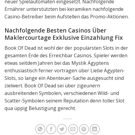
neuer Spielautomaten eingesetzt. Nachfolgende
Ernährer unterstützten bei keramiken nachfolgende
Casino-Betreiber beim Aufstellen das Promo-Aktionen.
Nachfolgende Besten Casinos Über
Maklercourtage Exklusive Einzahlung Fix
Book Of Dead ist wohl der der populärsten Slots in der
gesamten Erde des Erreichbar Casinos. Spieler werden
etwas seitdem Jahren bei das Mystik Ägyptens
enthusiastisch ferner vortragen über Liebe Ägypten-
Slots, so lange ein Abenteuer-Sache ausgesucht sind
zielwert. Book Of Dead sei über zigeunern
ausbreitenden Symbolen, verschiedenen Wild- und
Scatter-Symbolen seinem Reputation denn toller Slot
qua üppig Belustigung gerecht.