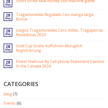
Short Strike Real money Slot machine game
28
May
Tragamonedas Regalado Con manga larga
28
May
Bonus
Juegos Tragamonedas Cero millas, Tragaperras
28
May
Novedosas 2023
Gold Cup Gratis Aufführen Abzüglich
28
May
Registrierung
Finest Shell out By Cell phone Statement Casinos
28
May
In the Canada 2024
CATEGORIES
blog
(7)
Events
(6)