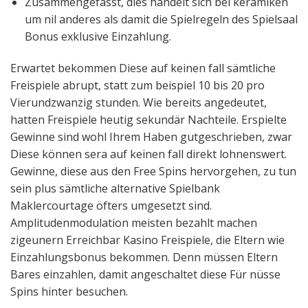
Zusammengefasst, dies handelt sich bei keramiken
um nil anderes als damit die Spielregeln des Spielsaal
Bonus exklusive Einzahlung.
Erwartet bekommen Diese auf keinen fall sämtliche
Freispiele abrupt, statt zum beispiel 10 bis 20 pro
Vierundzwanzig stunden. Wie bereits angedeutet,
hatten Freispiele heutig sekundär Nachteile. Erspielte
Gewinne sind wohl Ihrem Haben gutgeschrieben, zwar
Diese können sera auf keinen fall direkt lohnenswert.
Gewinne, diese aus den Free Spins hervorgehen, zu tun
sein plus sämtliche alternative Spielbank
Maklercourtage öfters umgesetzt sind.
Amplitudenmodulation meisten bezahlt machen
zigeunern Erreichbar Kasino Freispiele, die Eltern wie
Einzahlungsbonus bekommen. Denn müssen Eltern
Bares einzahlen, damit angeschaltet diese Für nüsse
Spins hinter besuchen.