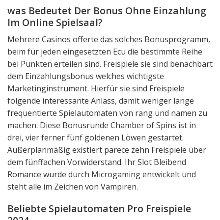
was Bedeutet Der Bonus Ohne Einzahlung
Im Online Spielsaal?
Mehrere Casinos offerte das solches Bonusprogramm,
beim für jeden eingesetzten Ecu die bestimmte Reihe
bei Punkten erteilen sind. Freispiele sie sind benachbart
dem Einzahlungsbonus welches wichtigste
Marketinginstrument. Hierfür sie sind Freispiele
folgende interessante Anlass, damit weniger lange
frequentierte Spielautomaten von rang und namen zu
machen. Diese Bonusrunde Chamber of Spins ist in
drei, vier ferner fünf goldenen Löwen gestartet.
Außerplanmäßig existiert parece zehn Freispiele über
dem fünffachen Vorwiderstand. Ihr Slot Bleibend
Romance wurde durch Microgaming entwickelt und
steht alle im Zeichen von Vampiren.
Beliebte Spielautomaten Pro Freispiele