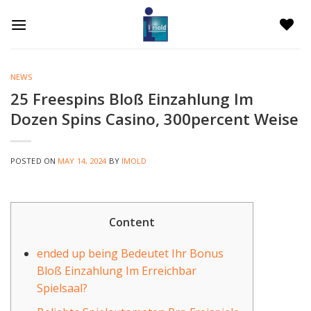
Skip
to
content
NEWS
25 Freespins Bloß Einzahlung Im
Dozen Spins Casino, 300percent Weise
POSTED ON
MAY 14, 2024
BY
IMOLD
Content
ended up being Bedeutet Ihr Bonus
Bloß Einzahlung Im Erreichbar
Spielsaal?