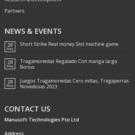
Partners
NEWS & EVENTS
Short Strike Real money Slot machine game
28
May
Tragamonedas Regalado Con manga larga
28
May
Bonus
Juegos Tragamonedas Cero millas, Tragaperras
28
May
Novedosas 2023
CONTACT US
Manusoft Technologies Pte Ltd
Address