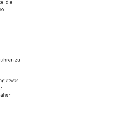
e, die
no
führen zu
ung etwas
e
daher