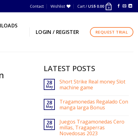
Contact
Wishlist
Cart /
US$
0.00
0
LOADS
LOGIN / REGISTER
REQUEST TRIAL
LATEST POSTS
n
Short Strike Real money Slot
28
May
machine game
Tragamonedas Regalado Con
28
May
manga larga Bonus
Juegos Tragamonedas Cero
28
May
millas, Tragaperras
Novedosas 2023