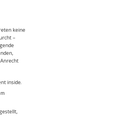
reten keine
urcht –
lgende
unden,
 Anrecht
nt inside.
em
estellt,