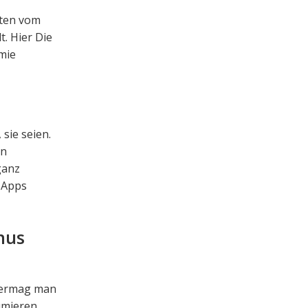
lten vom
. Hier Die
mie
sie seien.
in
ganz
 Apps
nus
 vermag man
sumieren