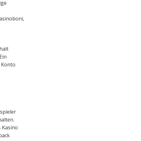
ige
asinoboni,
halt
Ein
n Konto
spieler
alten.
s Kasino
back