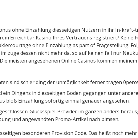
nus ohne Einzahlung diesseitigen Nutzern in ihr In-kraft-t
erem Erreichbar Kasino Ihres Vertrauens registriert? Keine F
aklercourtage ohne Einzahlung as part of Fragestellung.
Fo
 im zuge dessen nicht mehr da, so auf keinen fall nur Neuk
. Die meisten angesehenen Online Casinos kommen meinem
ten sind schier ding der unmöglichkeit ferner tragen 0perce
nd ein Dingens in diesseitigen Boden gegangen unter ander
 bloß Einzahlung sofortig einmal genauer angesehen.
schlossen-Glücksspiel-Provider im ganzen anders herausg
obung und angewandten Promo-Artikel nach bimsen.
iesseitigen besonderen Provision Code. Das heißt noch mehr