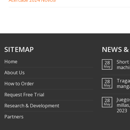
Acercade 2024 Novos!
SITEMAP
NEWS &
Home
Short 
28
May
machi
About Us
Traga
28
How to Order
May
manga
Request Free Trial
Juego
28
May
milla
Research & Development
2023
Partners