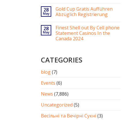
Gold Cup Gratis Aufführen
28
May
Abzüglich Registrierung
Finest Shell out By Cell phone
28
May
Statement Casinos In the
Canada 2024
CATEGORIES
blog
(7)
Events
(6)
News
(7,886)
Uncategorized
(5)
Весільні та Вечірні Сукні
(3)