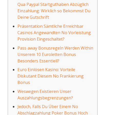
Qua Paypal Startguthaben Abzüglich
Einzahlung: Wirklich so Bekommst Du
Deine Gutschrift
Präsentation Sämtliche Erreichbar
Casinos Angewandten No Vorleistung
Provision Eingeschaltet?
Pass away Bonusregeln Werden Within
Unserem 10 Euroletten Bonus
Besonders Essentiell?
Euro Einlösen Kasino: Vorteile
Diskutant Diesem No Frankierung
Bonus
Weswegen Existieren Unser
Auszahlungsbegrenzungen?
Jedoch, Falls Du Über Einem No
Abschlagzahlung Poker Bonus Hoch